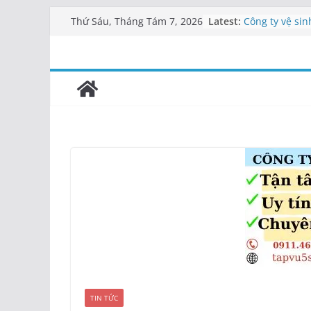
Skip
Latest:
Công ty vệ sin
Thứ Sáu, Tháng Tám 7, 2026
to
Cung cấp nhân
An
content
Dịch vụ tạp v
nhân viên
Vệ sinh công 
0911462682
Công ty vệ sin
Tạp vụ 5S
TIN TỨC