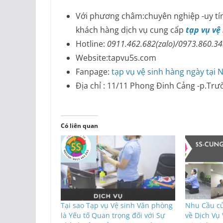
Với phương châm:chuyên nghiệp -uy tín
khách hàng dịch vụ cung cấp
tạp vụ vệ
Hotline:
0911.462.682(zalo)/0973.860.3
Website:tapvu5s.com
Fanpage:
tạp vụ vệ sinh hàng ngày tại 
Địa chỉ : 11/11 Phong Đinh Cảng -p.Trư
Có liên quan
Tại sao Tạp vụ Vệ sinh Văn phòng
Nhu Cầu c
là Yếu tố Quan trọng đối với Sự
về Dịch Vụ