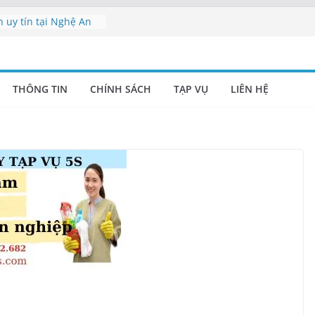
h uy tín tại Nghệ An
 viên vệ sinh Nghệ
ụ Nghệ An | Cung cấp
THÔNG TIN
CHÍNH SÁCH
TẠP VỤ
LIÊN HỆ
nghiệp Nghệ An –
h Nghệ An uy tín |