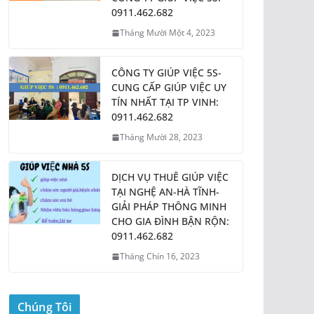
0911.462.682
Tháng Mười Một 4, 2023
CÔNG TY GIÚP VIỆC 5S-
CUNG CẤP GIÚP VIỆC UY
TÍN NHẤT TẠI TP VINH:
0911.462.682
Tháng Mười 28, 2023
DỊCH VỤ THUÊ GIÚP VIỆC
TẠI NGHỆ AN-HÀ TĨNH-
GIẢI PHÁP THÔNG MINH
CHO GIA ĐÌNH BẬN RỘN:
0911.462.682
Tháng Chín 16, 2023
Chúng Tôi