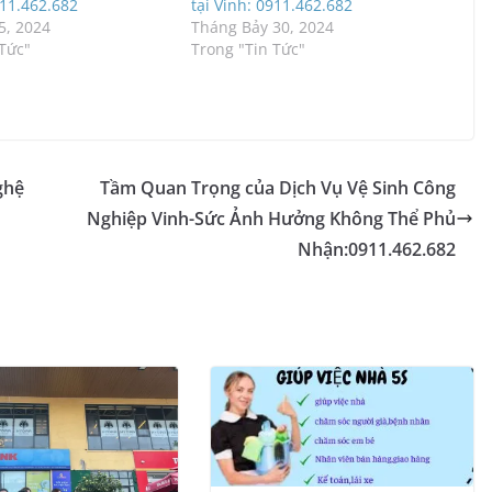
911.462.682
tại Vinh: 0911.462.682
5, 2024
Tháng Bảy 30, 2024
 Tức"
Trong "Tin Tức"
ghệ
Tầm Quan Trọng của Dịch Vụ Vệ Sinh Công
Nghiệp Vinh-Sức Ảnh Hưởng Không Thể Phủ
Nhận:0911.462.682