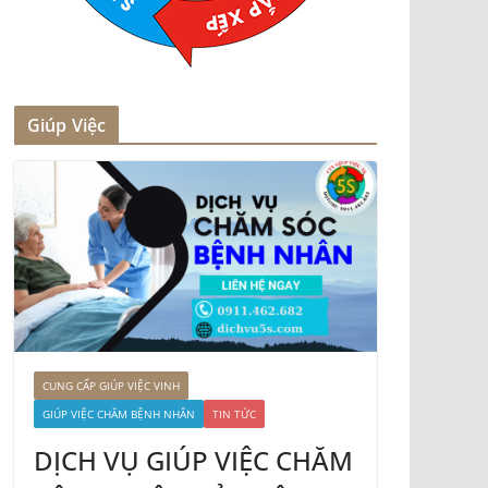
Giúp Việc
CUNG CẤP GIÚP VIỆC VINH
GIÚP VIỆC CHĂM BỆNH NHÂN
TIN TỨC
DỊCH VỤ GIÚP VIỆC CHĂM