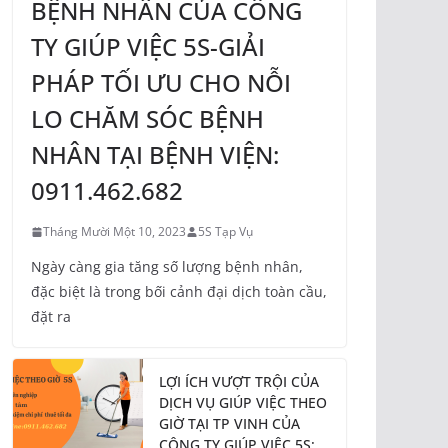
BỆNH NHÂN CỦA CÔNG
TY GIÚP VIỆC 5S-GIẢI
PHÁP TỐI ƯU CHO NỖI
LO CHĂM SÓC BỆNH
NHÂN TẠI BỆNH VIỆN:
0911.462.682
Tháng Mười Một 10, 2023
5S Tạp Vụ
Ngày càng gia tăng số lượng bệnh nhân,
đặc biệt là trong bối cảnh đại dịch toàn cầu,
đặt ra
LỢI ÍCH VƯỢT TRỘI CỦA
DỊCH VỤ GIÚP VIỆC THEO
GIỜ TẠI TP VINH CỦA
CÔNG TY GIÚP VIỆC 5S: