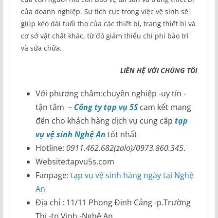
của doanh nghiệp. Sự tích cực trong việc vệ sinh sẽ
giúp kéo dài tuổi thọ của các thiết bị, trang thiết bị và
cơ sở vật chất khác, từ đó giảm thiểu chi phí bảo trì
và sửa chữa.
LIÊN HỆ VỚI CHÚNG TÔI
Với phương châm:chuyên nghiệp -uy tín -
tận tâm –
Công ty tạp vụ 5S
cam kết mang
đến cho khách hàng dịch vụ cung cấp
tạp
vụ vệ sinh Nghệ An
tốt nhất
Hotline:
0911.462.682(zalo)/0973.860.345
.
Website:tapvu5s.com
Fanpage:
tạp vụ vệ sinh hàng ngày tại Nghệ
An
Địa chỉ : 11/11 Phong Đinh Cảng -p.Trường
Thi -tp Vinh -Nghệ An.