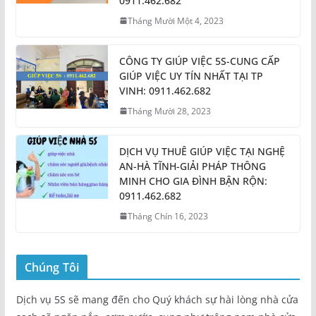
0911.462.682
Tháng Mười Một 4, 2023
CÔNG TY GIÚP VIỆC 5S-CUNG CẤP
GIÚP VIỆC UY TÍN NHẤT TẠI TP
VINH: 0911.462.682
Tháng Mười 28, 2023
DỊCH VỤ THUÊ GIÚP VIỆC TẠI NGHỆ
AN-HÀ TĨNH-GIẢI PHÁP THÔNG
MINH CHO GIA ĐÌNH BẬN RỘN:
0911.462.682
Tháng Chín 16, 2023
Chúng Tôi
Dịch vụ 5S sẽ mang đến cho Quý khách sự hài lòng nhà cửa