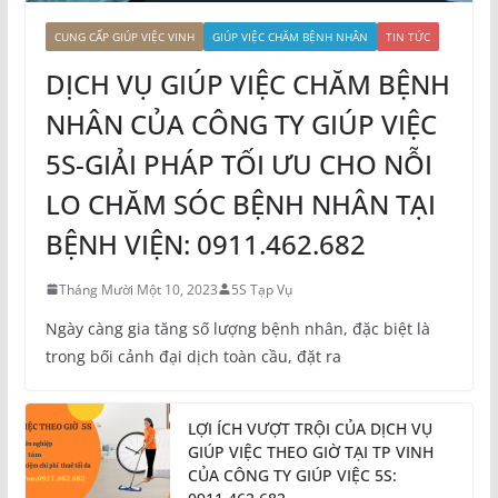
CUNG CẤP GIÚP VIỆC VINH
GIÚP VIỆC CHĂM BỆNH NHÂN
TIN TỨC
DỊCH VỤ GIÚP VIỆC CHĂM BỆNH
NHÂN CỦA CÔNG TY GIÚP VIỆC
5S-GIẢI PHÁP TỐI ƯU CHO NỖI
LO CHĂM SÓC BỆNH NHÂN TẠI
BỆNH VIỆN: 0911.462.682
Tháng Mười Một 10, 2023
5S Tạp Vụ
Ngày càng gia tăng số lượng bệnh nhân, đặc biệt là
trong bối cảnh đại dịch toàn cầu, đặt ra
LỢI ÍCH VƯỢT TRỘI CỦA DỊCH VỤ
GIÚP VIỆC THEO GIỜ TẠI TP VINH
CỦA CÔNG TY GIÚP VIỆC 5S: