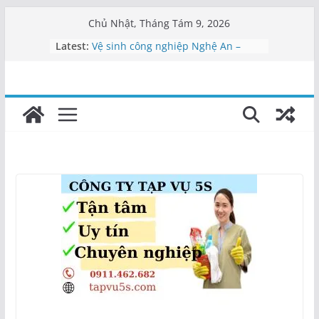
Skip
Chủ Nhật, Tháng Tám 9, 2026
to
Latest:
Vệ sinh công nghiệp Nghệ An –
content
0911462682
Vệ sinh bệnh viện Nghệ An
Vệ sinh văn phòng Nghệ An
Cung cấp nhân viên vệ sinh Nghệ
An
Dịch vụ tạp vụ Nghệ An | Cung cấp
nhân viên