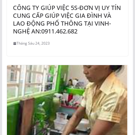
CÔNG TY GIÚP VIỆC 5S-ĐƠN VỊ UY TÍN
CUNG CẤP GIÚP VIỆC GIA ĐÌNH VÀ
LAO ĐỘNG PHỔ THÔNG TẠI VINH-
NGHỆ AN:0911.462.682
Tháng Sáu 24, 2023