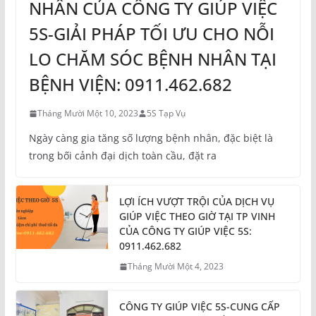
NHÂN CỦA CÔNG TY GIÚP VIỆC
5S-GIẢI PHÁP TỐI ƯU CHO NỖI
LO CHĂM SÓC BỆNH NHÂN TẠI
BỆNH VIỆN: 0911.462.682
Tháng Mười Một 10, 2023
5S Tạp Vụ
Ngày càng gia tăng số lượng bệnh nhân, đặc biệt là
trong bối cảnh đại dịch toàn cầu, đặt ra
LỢI ÍCH VƯỢT TRỘI CỦA DỊCH VỤ
GIÚP VIỆC THEO GIỜ TẠI TP VINH
CỦA CÔNG TY GIÚP VIỆC 5S:
0911.462.682
Tháng Mười Một 4, 2023
CÔNG TY GIÚP VIỆC 5S-CUNG CẤP