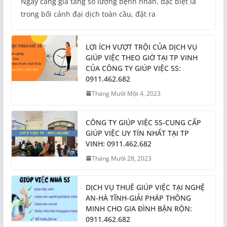
Ngày càng gia tăng số lượng bệnh nhân, đặc biệt là
trong bối cảnh đại dịch toàn cầu, đặt ra
LỢI ÍCH VƯỢT TRỘI CỦA DỊCH VỤ
GIÚP VIỆC THEO GIỜ TẠI TP VINH
CỦA CÔNG TY GIÚP VIỆC 5S:
0911.462.682
Tháng Mười Một 4, 2023
CÔNG TY GIÚP VIỆC 5S-CUNG CẤP
GIÚP VIỆC UY TÍN NHẤT TẠI TP
VINH: 0911.462.682
Tháng Mười 28, 2023
DỊCH VỤ THUÊ GIÚP VIỆC TẠI NGHỆ
AN-HÀ TĨNH-GIẢI PHÁP THÔNG
MINH CHO GIA ĐÌNH BẬN RỘN:
0911.462.682