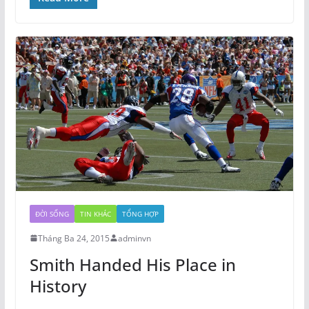
ĐỜI SỐNG
TIN KHÁC
TỔNG HỢP
Tháng Ba 24, 2015
adminvn
Smith Handed His Place in
History