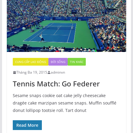
CUNG CẤP LAO ĐỘNG
ĐỜI SỐNG
TIN KHÁC
Tháng Ba 19, 2015
adminvn
Tennis Match: Go Federer
Sesame snaps cookie oat cake jelly cheesecake
dragée cake marzipan sesame snaps. Muffin soufflé
donut lollipop tootsie roll. Tart donut
Read More