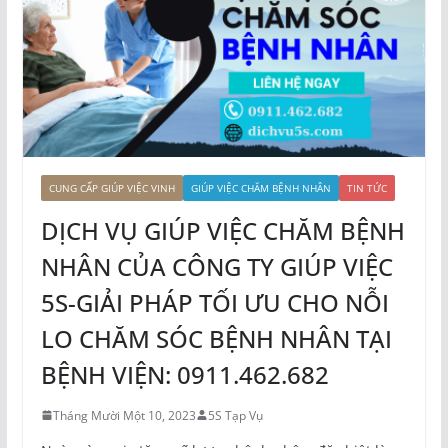
CUNG CẤP GIÚP VIỆC VINH
GIÚP VIỆC CHĂM BỆNH NHÂN
TIN TỨC
DỊCH VỤ GIÚP VIỆC CHĂM BỆNH
NHÂN CỦA CÔNG TY GIÚP VIỆC
5S-GIẢI PHÁP TỐI ƯU CHO NỖI
LO CHĂM SÓC BỆNH NHÂN TẠI
BỆNH VIỆN: 0911.462.682
Tháng Mười Một 10, 2023
5S Tạp Vụ