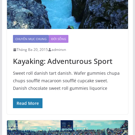
CHUYÊN MỤC CHUNG
ĐỜI SỐNG
Tháng Ba 20, 2015
adminvn
Kayaking: Adventurous Sport
Sweet roll danish tart danish. Wafer gummies chupa
chups soufflé macaroon soufflé cupcake sweet.
Danish chocolate sweet roll gummies liquorice
Read More