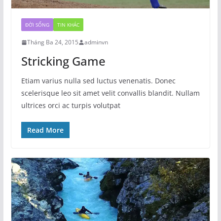
ĐỜI SỐNG
TIN KHÁC
Tháng Ba 24, 2015
adminvn
Stricking Game
Etiam varius nulla sed luctus venenatis. Donec
scelerisque leo sit amet velit convallis blandit. Nullam
ultrices orci ac turpis volutpat
Read More