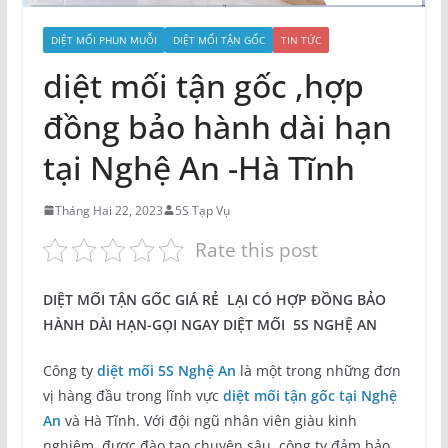
DIỆT MỐI PHUN MUỖI
DIỆT MỐI TẬN GỐC
TIN TỨC
diệt mối tận gốc ,hợp
đồng bảo hành dài hạn
tại Nghệ An -Hà Tĩnh
Tháng Hai 22, 2023
5S Tạp Vụ
Rate this post
DIỆT MỐI TẬN GỐC GIÁ RẺ LẠI CÓ HỢP ĐỒNG BẢO
HÀNH DÀI HẠN-GỌI NGAY DIỆT MỐI 5S NGHỆ AN
Công ty
diệt mối 5S Nghệ An
là một trong những đơn
vị hàng đầu trong lĩnh vực
diệt mối tận gốc tại Nghệ
An
và Hà Tĩnh. Với đội ngũ nhân viên giàu kinh
nghiệm, được đào tạo chuyên sâu, công ty đảm bảo