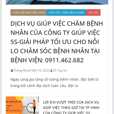
CUNG CẤP GIÚP VIỆC VINH
GIÚP VIỆC CHĂM BỆNH NHÂN
TIN TỨC
DỊCH VỤ GIÚP VIỆC CHĂM BỆNH
NHÂN CỦA CÔNG TY GIÚP VIỆC
5S-GIẢI PHÁP TỐI ƯU CHO NỖI
LO CHĂM SÓC BỆNH NHÂN TẠI
BỆNH VIỆN: 0911.462.682
Tháng Mười Một 10, 2023
5S Tạp Vụ
Ngày càng gia tăng số lượng bệnh nhân, đặc biệt là
trong bối cảnh đại dịch toàn cầu, đặt ra
LỢI ÍCH VƯỢT TRỘI CỦA DỊCH VỤ
GIÚP VIỆC THEO GIỜ TẠI TP VINH
CỦA CÔNG TY GIÚP VIỆC 5S: