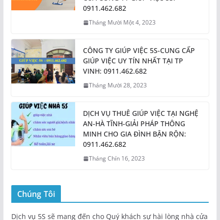
0911.462.682
Tháng Mười Một 4, 2023
CÔNG TY GIÚP VIỆC 5S-CUNG CẤP
GIÚP VIỆC UY TÍN NHẤT TẠI TP
VINH: 0911.462.682
Tháng Mười 28, 2023
DỊCH VỤ THUÊ GIÚP VIỆC TẠI NGHỆ
AN-HÀ TĨNH-GIẢI PHÁP THÔNG
MINH CHO GIA ĐÌNH BẬN RỘN:
0911.462.682
Tháng Chín 16, 2023
Chúng Tôi
Dịch vụ 5S sẽ mang đến cho Quý khách sự hài lòng nhà cửa