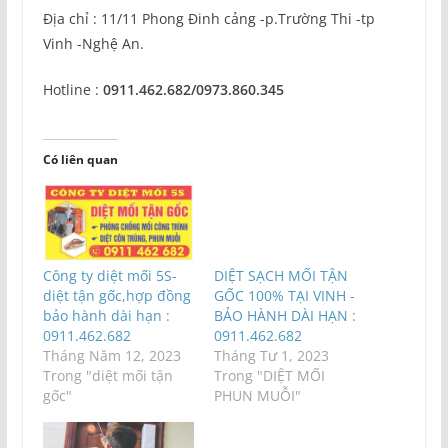
Địa chỉ : 11/11 Phong Đinh cảng -p.Trường Thi -tp
Vinh -Nghệ An.
Hotline :
0911.462.682/0973.860.345
Có liên quan
Công ty diệt mối 5S-
DIỆT SẠCH MỐI TẬN
diệt tận gốc,hợp đồng
GỐC 100% TẠI VINH -
bảo hành dài hạn :
BẢO HÀNH DÀI HẠN :
0911.462.682
0911.462.682
Tháng Năm 12, 2023
Tháng Tư 1, 2023
Trong "diệt mối tận
Trong "DIỆT MỐI
gốc"
PHUN MUỖI"