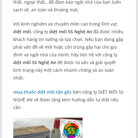
thất, ngoại thất,..để đảm bảo ngôi nhà của bạn luôn
sạch sẽ, an toàn và thoáng mát.
Với kinh nghiệm và chuyên môn cao trong lĩnh vực
diệt mối
, công ty
diệt mối 5S Nghệ An
đã được nhiều
khách hàng tin tưởng và lựa chọn. Nếu bạn đang gặp
phải vấn đề về mối hoặc côn trùng gây hại cho gia
đình và ngôi nhà của mình, hãy liên hệ với công ty
diệt mối 5S Nghệ An
để được tư vấn và giải quyết
tình trạng này một cách nhanh chóng và an toàn
nhất.
mua thuốc diệt mối tận gốc
bên công ty DIỆT MỐI 5S
NGHỆ AN sẽ được tặng kèm hướng dẫn tự diệt nếu
cần