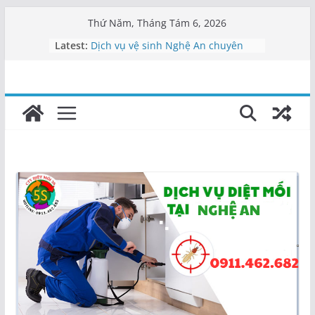
Skip
Thứ Năm, Tháng Tám 6, 2026
to
Latest:
Dịch vụ vệ sinh Nghệ An chuyên
content
nghiệp
Dịch vụ tạp vụ Nghệ An | Cung cấp
nhân viên
Vệ sinh công nghiệp Nghệ An –
0911462682
Công ty vệ sinh Nghệ An uy tín |
Tạp vụ 5S
Công ty vệ sinh uy tín tại Nghệ An