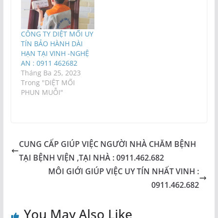
CÔNG TY DIỆT MỐI UY
TÍN BẢO HÀNH DÀI
HẠN TẠI VINH -NGHỆ
AN : 0911 462682
Tháng Ba 25, 2023
Trong "DIỆT MỐI
PHUN MUỖI"
CUNG CẤP GIÚP VIỆC NGƯỜI NHÀ CHĂM BỆNH
TẠI BỆNH VIỆN ,TẠI NHÀ : 0911.462.682
MÔI GIỚI GIÚP VIỆC UY TÍN NHẤT VINH :
0911.462.682
You May Also Like