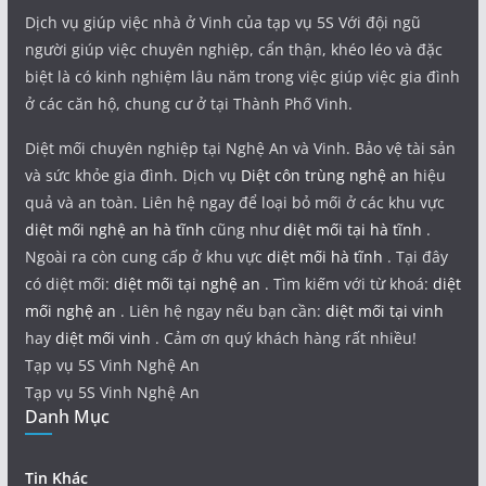
Dịch vụ giúp việc nhà ở Vinh của tạp vụ 5S Với đội ngũ
người giúp việc chuyên nghiệp, cẩn thận, khéo léo và đặc
biệt là có kinh nghiệm lâu năm trong việc giúp việc gia đình
ở các căn hộ, chung cư ở tại Thành Phố Vinh.
Diệt mối chuyên nghiệp tại Nghệ An và Vinh. Bảo vệ tài sản
và sức khỏe gia đình. Dịch vụ
Diệt côn trùng nghệ an
hiệu
quả và an toàn. Liên hệ ngay để loại bỏ mối ở các khu vực
diệt mối nghệ an hà tĩnh
cũng như
diệt mối tại hà tĩnh
.
Ngoài ra còn cung cấp ở khu vực
diệt mối hà tĩnh
. Tại đây
có diệt mối:
diệt mối tại nghệ an
. Tìm kiếm với từ khoá:
diệt
mối nghệ an
. Liên hệ ngay nếu bạn cần:
diệt mối tại vinh
hay
diệt mối vinh
. Cảm ơn quý khách hàng rất nhiều!
Tạp vụ 5S Vinh Nghệ An
Tạp vụ 5S Vinh Nghệ An
Danh Mục
Tin Khác