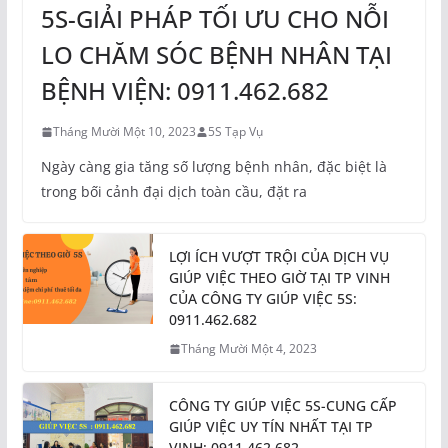
5S-GIẢI PHÁP TỐI ƯU CHO NỖI
LO CHĂM SÓC BỆNH NHÂN TẠI
BỆNH VIỆN: 0911.462.682
Tháng Mười Một 10, 2023
5S Tạp Vụ
Ngày càng gia tăng số lượng bệnh nhân, đặc biệt là
trong bối cảnh đại dịch toàn cầu, đặt ra
LỢI ÍCH VƯỢT TRỘI CỦA DỊCH VỤ
GIÚP VIỆC THEO GIỜ TẠI TP VINH
CỦA CÔNG TY GIÚP VIỆC 5S:
0911.462.682
Tháng Mười Một 4, 2023
CÔNG TY GIÚP VIỆC 5S-CUNG CẤP
GIÚP VIỆC UY TÍN NHẤT TẠI TP
VINH: 0911.462.682