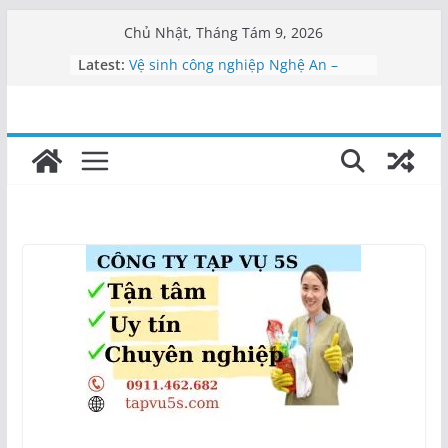
Skip
Chủ Nhật, Tháng Tám 9, 2026
to
Latest:
Vệ sinh công nghiệp Nghệ An –
content
0911462682
Vệ sinh bệnh viện Nghệ An
Vệ sinh văn phòng Nghệ An
Cung cấp nhân viên vệ sinh Nghệ
An
Dịch vụ tạp vụ Nghệ An | Cung cấp
nhân viên