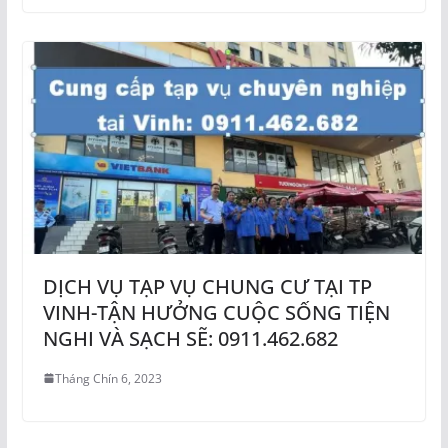
DỊCH VỤ TẠP VỤ CHUNG CƯ TẠI TP
VINH-TẬN HƯỞNG CUỘC SỐNG TIỆN
NGHI VÀ SẠCH SẼ: 0911.462.682
Tháng Chín 6, 2023