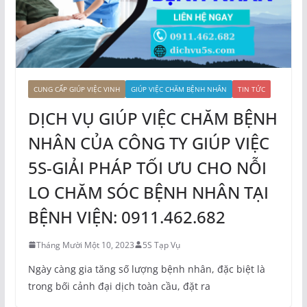
CUNG CẤP GIÚP VIỆC VINH
GIÚP VIỆC CHĂM BỆNH NHÂN
TIN TỨC
DỊCH VỤ GIÚP VIỆC CHĂM BỆNH
NHÂN CỦA CÔNG TY GIÚP VIỆC
5S-GIẢI PHÁP TỐI ƯU CHO NỖI
LO CHĂM SÓC BỆNH NHÂN TẠI
BỆNH VIỆN: 0911.462.682
Tháng Mười Một 10, 2023
5S Tạp Vụ
Ngày càng gia tăng số lượng bệnh nhân, đặc biệt là
trong bối cảnh đại dịch toàn cầu, đặt ra