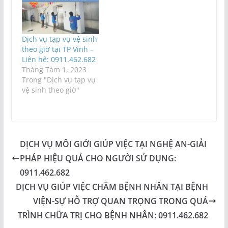
Dịch vụ tạp vụ vệ sinh
theo giờ tại TP Vinh –
Liên hệ: 0911.462.682
Tháng Tám 1, 2023
Trong "Dịch vụ tạp vụ
vệ sinh theo giờ"
DỊCH VỤ MÔI GIỚI GIÚP VIỆC TẠI NGHỆ AN-GIẢI
PHÁP HIỆU QUẢ CHO NGƯỜI SỬ DỤNG:
0911.462.682
DỊCH VỤ GIÚP VIỆC CHĂM BỆNH NHÂN TẠI BỆNH
VIỆN-SỰ HỖ TRỢ QUAN TRỌNG TRONG QUÁ
TRÌNH CHỮA TRỊ CHO BỆNH NHÂN: 0911.462.682