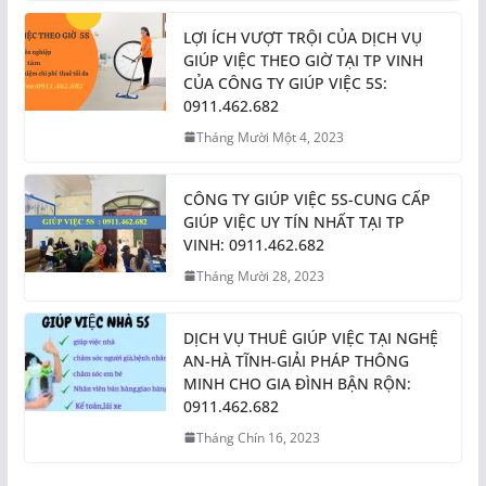
LỢI ÍCH VƯỢT TRỘI CỦA DỊCH VỤ
GIÚP VIỆC THEO GIỜ TẠI TP VINH
CỦA CÔNG TY GIÚP VIỆC 5S:
0911.462.682
Tháng Mười Một 4, 2023
CÔNG TY GIÚP VIỆC 5S-CUNG CẤP
GIÚP VIỆC UY TÍN NHẤT TẠI TP
VINH: 0911.462.682
Tháng Mười 28, 2023
DỊCH VỤ THUÊ GIÚP VIỆC TẠI NGHỆ
AN-HÀ TĨNH-GIẢI PHÁP THÔNG
MINH CHO GIA ĐÌNH BẬN RỘN:
0911.462.682
Tháng Chín 16, 2023