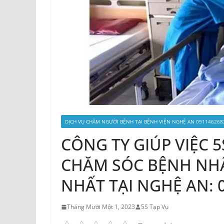
DỊCH VỤ CHĂM NGƯỜI BỆNH TẠI BỆNH VIỆN NGHỆ AN 091146268
CÔNG TY GIÚP VIỆC 
CHĂM SÓC BỆNH NHÂ
NHẤT TẠI NGHỆ AN: 0
Tháng Mười Một 1, 2023
5S Tạp Vụ