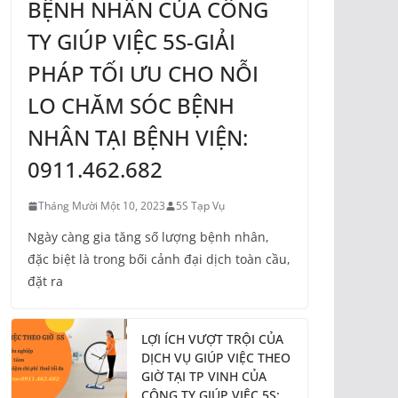
BỆNH NHÂN CỦA CÔNG
TY GIÚP VIỆC 5S-GIẢI
PHÁP TỐI ƯU CHO NỖI
LO CHĂM SÓC BỆNH
NHÂN TẠI BỆNH VIỆN:
0911.462.682
Tháng Mười Một 10, 2023
5S Tạp Vụ
Ngày càng gia tăng số lượng bệnh nhân,
đặc biệt là trong bối cảnh đại dịch toàn cầu,
đặt ra
LỢI ÍCH VƯỢT TRỘI CỦA
DỊCH VỤ GIÚP VIỆC THEO
GIỜ TẠI TP VINH CỦA
CÔNG TY GIÚP VIỆC 5S: