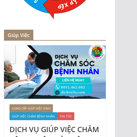
Giúp Việc
CUNG CẤP GIÚP VIỆC VINH
GIÚP VIỆC CHĂM BỆNH NHÂN
TIN TỨC
DỊCH VỤ GIÚP VIỆC CHĂM