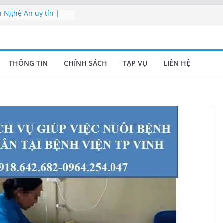
h Nghệ An uy tín |
hòng Nghệ An
 viên vệ sinh Nghệ
THÔNG TIN
CHÍNH SÁCH
TẠP VỤ
LIÊN HỆ
ụ Nghệ An | Cung cấp
nghiệp Nghệ An –