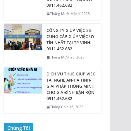
0911.462.682
Tháng Mười Một 4, 2023
CÔNG TY GIÚP VIỆC 5S-
CUNG CẤP GIÚP VIỆC UY
TÍN NHẤT TẠI TP VINH:
0911.462.682
Tháng Mười 28, 2023
DỊCH VỤ THUÊ GIÚP VIỆC
TẠI NGHỆ AN-HÀ TĨNH-
GIẢI PHÁP THÔNG MINH
CHO GIA ĐÌNH BẬN RỘN:
0911.462.682
Tháng Chín 16, 2023
Chúng Tôi