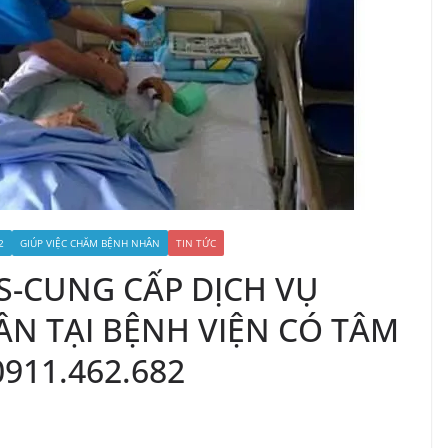
2
GIÚP VIỆC CHĂM BỆNH NHÂN
TIN TỨC
5S-CUNG CẤP DỊCH VỤ
N TẠI BỆNH VIỆN CÓ TÂM
911.462.682