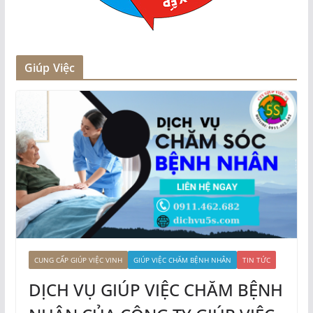
Giúp Việc
CUNG CẤP GIÚP VIỆC VINH
GIÚP VIỆC CHĂM BỆNH NHÂN
TIN TỨC
DỊCH VỤ GIÚP VIỆC CHĂM BỆNH