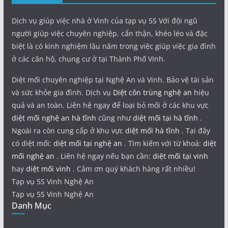
Dịch vụ giúp việc nhà ở Vinh của tạp vụ 5S Với đội ngũ
người giúp việc chuyên nghiệp, cẩn thận, khéo léo và đặc
biệt là có kinh nghiệm lâu năm trong việc giúp việc gia đình
ở các căn hộ, chung cư ở tại Thành Phố Vinh.
Diệt mối chuyên nghiệp tại Nghệ An và Vinh. Bảo vệ tài sản
và sức khỏe gia đình. Dịch vụ
Diệt côn trùng nghệ an
hiệu
quả và an toàn. Liên hệ ngay để loại bỏ mối ở các khu vực
diệt mối nghệ an hà tĩnh
cũng như
diệt mối tại hà tĩnh
.
Ngoài ra còn cung cấp ở khu vực
diệt mối hà tĩnh
. Tại đây
có diệt mối:
diệt mối tại nghệ an
. Tìm kiếm với từ khoá:
diệt
mối nghệ an
. Liên hệ ngay nếu bạn cần:
diệt mối tại vinh
hay
diệt mối vinh
. Cảm ơn quý khách hàng rất nhiều!
Tạp vụ 5S Vinh Nghệ An
Tạp vụ 5S Vinh Nghệ An
Danh Mục