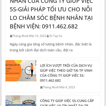
NHÂN CỦA CÔNG TY GIÚP VIỆC
5S-GIẢI PHÁP TỐI ƯU CHO NỖI
LO CHĂM SÓC BỆNH NHÂN TẠI
BỆNH VIỆN: 0911.462.682
Tháng Mười Một 10, 2023
5S Tạp Vụ
Ngày càng gia tăng số lượng bệnh nhân, đặc biệt là
trong bối cảnh đại dịch toàn cầu, đặt ra
LỢI ÍCH VƯỢT TRỘI CỦA DỊCH VỤ
GIÚP VIỆC THEO GIỜ TẠI TP VINH
CỦA CÔNG TY GIÚP VIỆC 5S:
0911.462.682
Tháng Mười Một 4, 2023
CÔNG TY GIÚP VIỆC 5S-CUNG CẤP
GIÚP VIỆC UY TÍN NHẤT TẠI TP