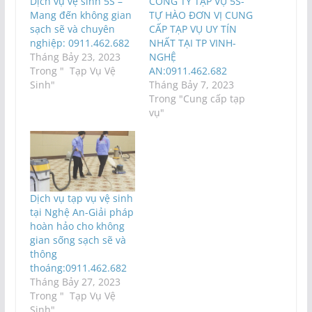
Dịch vụ vệ sinh 5S –
CÔNG TY TẠP VỤ 5S-
Mang đến không gian
TỰ HÀO ĐƠN VỊ CUNG
sạch sẽ và chuyên
CẤP TẠP VỤ UY TÍN
nghiệp: 0911.462.682
NHẤT TẠI TP VINH-
Tháng Bảy 23, 2023
NGHỆ
Trong " Tạp Vụ Vệ
AN:0911.462.682
Sinh"
Tháng Bảy 7, 2023
Trong "Cung cấp tạp
vụ"
Dịch vụ tạp vụ vệ sinh
tại Nghệ An-Giải pháp
hoàn hảo cho không
gian sống sạch sẽ và
thông
thoáng:0911.462.682
Tháng Bảy 27, 2023
Trong " Tạp Vụ Vệ
Sinh"