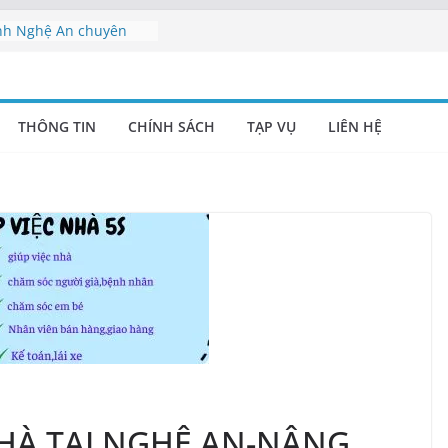
nh uy tín tại Nghệ An
inh Nghệ An chuyên
vụ Nghệ An | Cung cấp
THÔNG TIN
CHÍNH SÁCH
TẠP VỤ
LIÊN HỆ
 nghiệp Nghệ An –
nh Nghệ An uy tín |
NHÀ TẠI NGHỆ AN-NÂNG