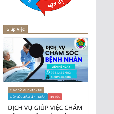
Giúp Việc
CUNG CẤP GIÚP VIỆC VINH
GIÚP VIỆC CHĂM BỆNH NHÂN
TIN TỨC
DỊCH VỤ GIÚP VIỆC CHĂM