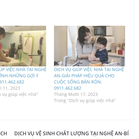
ÚP VIỆC NHÀ TẠI NGHỆ
DỊCH VỤ GIÚP VIỆC NHÀ TẠI NGHỆ
TĨNH-NHỮNG GỢI Ý
AN-GIẢI PHÁP HIỆU QUẢ CHO
911.462.682
CUỘC SỐNG BẬN RỘN:
 11, 2023
0911.462.682
 vụ giúp việc nhà"
Tháng Mười 17, 2023
Trong "Dịch vụ giúp việc nhà"
ỊCH
DỊCH VỤ VỆ SINH CHẤT LƯỢNG TẠI NGHỆ AN-BÍ