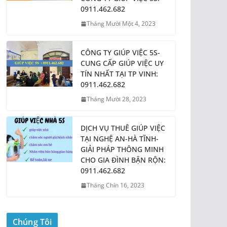
0911.462.682
Tháng Mười Một 4, 2023
CÔNG TY GIÚP VIỆC 5S-
CUNG CẤP GIÚP VIỆC UY
TÍN NHẤT TẠI TP VINH:
0911.462.682
Tháng Mười 28, 2023
DỊCH VỤ THUÊ GIÚP VIỆC
TẠI NGHỆ AN-HÀ TĨNH-
GIẢI PHÁP THÔNG MINH
CHO GIA ĐÌNH BẬN RỘN:
0911.462.682
Tháng Chín 16, 2023
Chúng Tôi