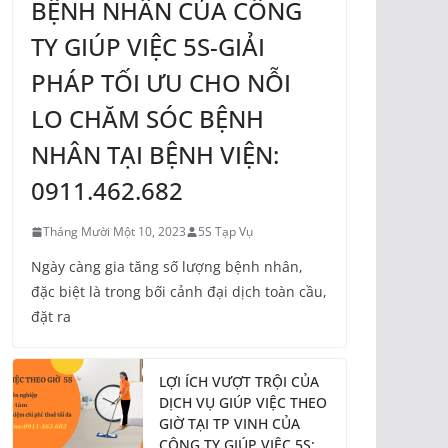
BỆNH NHÂN CỦA CÔNG
TY GIÚP VIỆC 5S-GIẢI
PHÁP TỐI ƯU CHO NỖI
LO CHĂM SÓC BỆNH
NHÂN TẠI BỆNH VIỆN:
0911.462.682
Tháng Mười Một 10, 2023
5S Tạp Vụ
Ngày càng gia tăng số lượng bệnh nhân,
đặc biệt là trong bối cảnh đại dịch toàn cầu,
đặt ra
LỢI ÍCH VƯỢT TRỘI CỦA
DỊCH VỤ GIÚP VIỆC THEO
GIỜ TẠI TP VINH CỦA
CÔNG TY GIÚP VIỆC 5S: