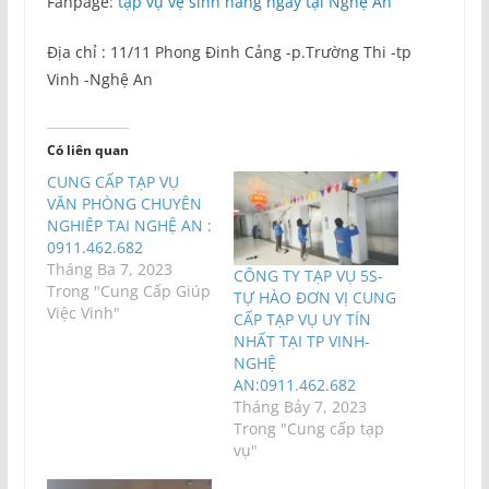
Fanpage:
tạp vụ vệ sinh hàng ngày tại Nghệ An
Địa chỉ : 11/11 Phong Đinh Cảng -p.Trường Thi -tp
Vinh -Nghệ An
Có liên quan
CUNG CẤP TẠP VỤ
VĂN PHÒNG CHUYÊN
NGHIÊP TAI NGHỆ AN :
0911.462.682
Tháng Ba 7, 2023
CÔNG TY TẠP VỤ 5S-
Trong "Cung Cấp Giúp
TỰ HÀO ĐƠN VỊ CUNG
Việc Vinh"
CẤP TẠP VỤ UY TÍN
NHẤT TẠI TP VINH-
NGHỆ
AN:0911.462.682
Tháng Bảy 7, 2023
Trong "Cung cấp tạp
vụ"