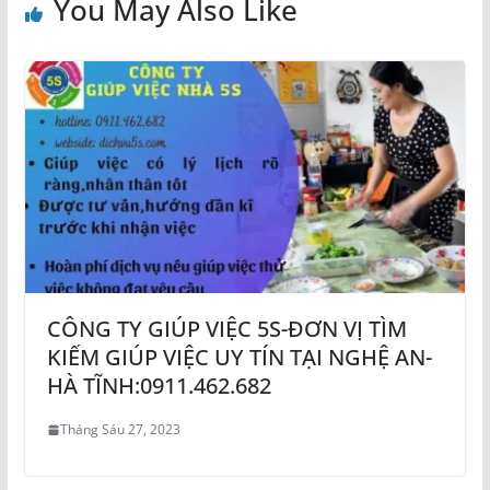
You May Also Like
CÔNG TY GIÚP VIỆC 5S-ĐƠN VỊ TÌM
KIẾM GIÚP VIỆC UY TÍN TẠI NGHỆ AN-
HÀ TĨNH:0911.462.682
Tháng Sáu 27, 2023