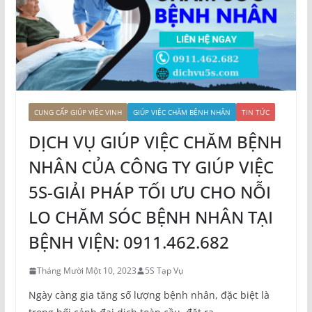
CUNG CẤP GIÚP VIỆC VINH
GIÚP VIỆC CHĂM BỆNH NHÂN
TIN TỨC
DỊCH VỤ GIÚP VIỆC CHĂM BỆNH
NHÂN CỦA CÔNG TY GIÚP VIỆC
5S-GIẢI PHÁP TỐI ƯU CHO NỖI
LO CHĂM SÓC BỆNH NHÂN TẠI
BỆNH VIỆN: 0911.462.682
Tháng Mười Một 10, 2023
5S Tạp Vụ
Ngày càng gia tăng số lượng bệnh nhân, đặc biệt là