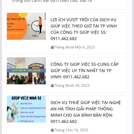
trong bối cảnh đại dịch toàn cầu, đặt ra
LỢI ÍCH VƯỢT TRỘI CỦA DỊCH VỤ
GIÚP VIỆC THEO GIỜ TẠI TP VINH
CỦA CÔNG TY GIÚP VIỆC 5S:
0911.462.682
Tháng Mười Một 4, 2023
CÔNG TY GIÚP VIỆC 5S-CUNG CẤP
GIÚP VIỆC UY TÍN NHẤT TẠI TP
VINH: 0911.462.682
Tháng Mười 28, 2023
DỊCH VỤ THUÊ GIÚP VIỆC TẠI NGHỆ
AN-HÀ TĨNH-GIẢI PHÁP THÔNG
MINH CHO GIA ĐÌNH BẬN RỘN:
0911.462.682
Tháng Chín 16, 2023