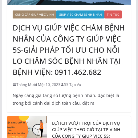
CUNG CẤP GIÚP VIỆC VINH
GIÚP VIỆC CHĂM BỆNH NHÂN
TIN TỨC
DỊCH VỤ GIÚP VIỆC CHĂM BỆNH
NHÂN CỦA CÔNG TY GIÚP VIỆC
5S-GIẢI PHÁP TỐI ƯU CHO NỖI
LO CHĂM SÓC BỆNH NHÂN TẠI
BỆNH VIỆN: 0911.462.682
Tháng Mười Một 10, 2023
5S Tạp Vụ
Ngày càng gia tăng số lượng bệnh nhân, đặc biệt là
trong bối cảnh đại dịch toàn cầu, đặt ra
LỢI ÍCH VƯỢT TRỘI CỦA DỊCH VỤ
GIÚP VIỆC THEO GIỜ TẠI TP VINH
CỦA CÔNG TY GIÚP VIỆC 5S: