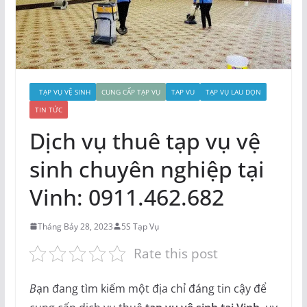
TẠP VỤ VỆ SINH
CUNG CẤP TẠP VỤ
TAP VU
TẠP VỤ LAU DỌN
TIN TỨC
Dịch vụ thuê tạp vụ vệ
sinh chuyên nghiệp tại
Vinh: 0911.462.682
Tháng Bảy 28, 2023
5S Tạp Vụ
Rate this post
B
ạn đang tìm kiếm một địa chỉ đáng tin cậy để