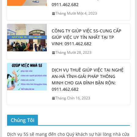
0911.462.682
Tháng Mười Một 4, 2023
CÔNG TY GIÚP VIỆC 5S-CUNG CẤP
GIÚP VIỆC UY TÍN NHẤT TẠI TP
VINH: 0911.462.682
Tháng Mười 28, 2023
DỊCH VỤ THUÊ GIÚP VIỆC TẠI NGHỆ
AN-HÀ TĨNH-GIẢI PHÁP THÔNG
MINH CHO GIA ĐÌNH BẬN RỘN:
0911.462.682
Tháng Chín 16, 2023
Chúng Tôi
Dịch vụ 5S sẽ mang đến cho Quý khách sự hài lòng nhà cửa