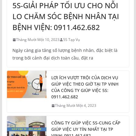
5S-GIẢI PHÁP TỐI ƯU CHO NỖI
LO CHĂM SÓC BỆNH NHÂN TẠI
BỆNH VIỆN: 0911.462.682
Tháng Mười Một 10, 2023
5S Tạp Vụ
Ngày càng gia tăng số lượng bệnh nhân, đặc biệt là
trong bối cảnh đại dịch toàn cầu, đặt ra
LỢI ÍCH VƯỢT TRỘI CỦA DỊCH VỤ
GIÚP VIỆC THEO GIỜ TẠI TP VINH
CỦA CÔNG TY GIÚP VIỆC 5S:
0911.462.682
Tháng Mười Một 4, 2023
CÔNG TY GIÚP VIỆC 5S-CUNG CẤP
GIÚP VIỆC UY TÍN NHẤT TẠI TP
VINH: 0911.462.682