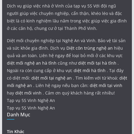
Dịch vụ giúp việc nhà ở Vinh của tạp vụ 5S Với đội ngũ
người giúp việc chuyên nghiệp, cẩn thận, khéo léo và đặc
biệt là có kinh nghiệm lâu năm trong việc giúp việc gia đình
ở các căn hộ, chung cư ở tại Thành Phố Vinh.
Diệt mối chuyên nghiệp tại Nghệ An và Vinh. Bảo vệ tài sản
và sức khỏe gia đình. Dịch vụ
Diệt côn trùng nghệ an
hiệu
quả và an toàn. Liên hệ ngay để loại bỏ mối ở các khu vực
diệt mối nghệ an hà tĩnh
cũng như
diệt mối tại hà tĩnh
.
Ngoài ra còn cung cấp ở khu vực
diệt mối hà tĩnh
. Tại đây
có diệt mối:
diệt mối tại nghệ an
. Tìm kiếm với từ khoá:
diệt
mối nghệ an
. Liên hệ ngay nếu bạn cần:
diệt mối tại vinh
hay
diệt mối vinh
. Cảm ơn quý khách hàng rất nhiều!
Tạp vụ 5S Vinh Nghệ An
Tạp vụ 5S Vinh Nghệ An
Danh Mục
Tin Khác