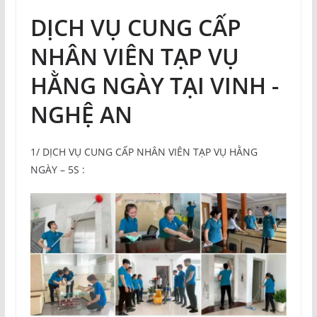
DỊCH VỤ CUNG CẤP
NHÂN VIÊN TẠP VỤ
HẰNG NGÀY TẠI VINH -
NGHỆ AN
1/ DỊCH VỤ CUNG CẤP NHÂN VIÊN TẠP VỤ HẰNG
NGÀY – 5S :