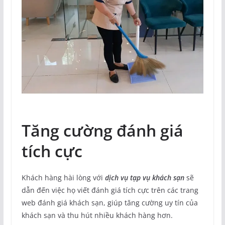
Tăng cường đánh giá
tích cực
Khách hàng hài lòng với
dịch vụ tạp vụ khách sạn
sẽ
dẫn đến việc họ viết đánh giá tích cực trên các trang
web đánh giá khách sạn, giúp tăng cường uy tín của
khách sạn và thu hút nhiều khách hàng hơn.