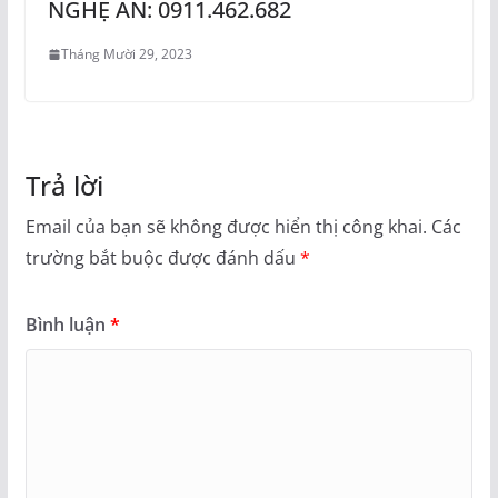
NGHỆ AN: 0911.462.682
Tháng Mười 29, 2023
Trả lời
Email của bạn sẽ không được hiển thị công khai.
Các
trường bắt buộc được đánh dấu
*
Bình luận
*