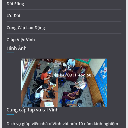
Đời Sống
Ưu Đãi
Cung Cấp Lao Động
Giúp Việc Vinh
Hình Ảnh
Cung cấp tạp vụ tại Vinh
Dịch vụ giúp việc nhà ở Vinh với hơn 10 năm kinh nghiệm