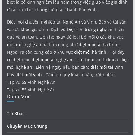
biệt là có kinh nghiệm lâu năm trong việc giúp việc gia đình
ở các căn hộ, chung cư ở tại Thành Phố Vinh.
Diệt mối chuyên nghiệp tại Nghệ An và Vinh. Bảo vệ tài sản
và sức khỏe gia đình. Dịch vụ
Diệt côn trùng nghệ an
hiệu
quả và an toàn. Liên hệ ngay để loại bỏ mối ở các khu vực
diệt mối nghệ an hà tĩnh
cũng như
diệt mối tại hà tĩnh
.
Ngoài ra còn cung cấp ở khu vực
diệt mối hà tĩnh
. Tại đây
có diệt mối:
diệt mối tại nghệ an
. Tìm kiếm với từ khoá:
diệt
mối nghệ an
. Liên hệ ngay nếu bạn cần:
diệt mối tại vinh
hay
diệt mối vinh
. Cảm ơn quý khách hàng rất nhiều!
Tạp vụ 5S Vinh Nghệ An
Tạp vụ 5S Vinh Nghệ An
Danh Mục
Tin Khác
Chuyên Mục Chung