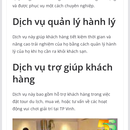
và được phục vụ một cách chuyên nghiệp.
Dịch vụ quản lý hành lý
Dịch vụ này giúp khách hàng tiết kiệm thời gian và
nâng cao trải nghiệm của họ bằng cách quản lý hành
lý của họ khi họ cần ra khỏi khách sạn.
Dịch vụ trợ giúp khách
hàng
Dịch vụ này bao gồm hỗ trợ khách hàng trong việc
đặt tour du lịch, mua vé, hoặc tư vấn về các hoạt
động vui chơi giải trí tại TP Vinh.