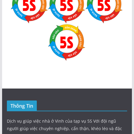
Thông Tin
Dịch vụ giúp việc nhà ở Vinh của tạp vụ 5S Với đội ngũ
người giúp việc chuyên nghiệp, cẩn thận, khéo léo và đặc