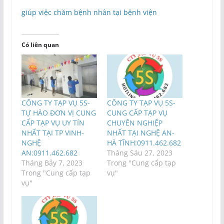
giúp việc chăm bệnh nhân tại bệnh viện
Có liên quan
CÔNG TY TẠP VỤ 5S-
CÔNG TY TẠP VỤ 5S-
TỰ HÀO ĐƠN VỊ CUNG
CUNG CẤP TẠP VỤ
CẤP TẠP VỤ UY TÍN
CHUYÊN NGHIỆP
NHẤT TẠI TP VINH-
NHẤT TẠI NGHỆ AN-
NGHỆ
HÀ TĨNH:0911.462.682
AN:0911.462.682
Tháng Sáu 27, 2023
Tháng Bảy 7, 2023
Trong "Cung cấp tạp
Trong "Cung cấp tạp
vụ"
vụ"