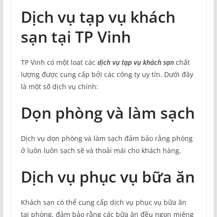
Dịch vụ tạp vụ khách
sạn tại TP Vinh
TP Vinh có một loạt các
dịch vụ tạp vụ khách sạn
chất
lượng được cung cấp bởi các công ty uy tín. Dưới đây
là một số dịch vụ chính:
Dọn phòng và làm sạch
Dịch vụ dọn phòng và làm sạch đảm bảo rằng phòng
ở luôn luôn sạch sẽ và thoải mái cho khách hàng.
Dịch vụ phục vụ bữa ăn
Khách sạn có thể cung cấp dịch vụ phục vụ bữa ăn
tại phòng, đảm bảo rằng các bữa ăn đều ngon miệng