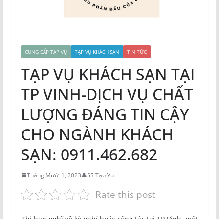
CUNG CẤP TẠP VỤ
TẠP VỤ KHÁCH SẠN
TIN TỨC
TẠP VỤ KHÁCH SẠN TẠI
TP VINH-DỊCH VỤ CHẤT
LƯỢNG ĐÁNG TIN CẬY
CHO NGÀNH KHÁCH
SẠN: 0911.462.682
Tháng Mười 1, 2023
5S Tạp Vụ
Rate this post
Khi bạn nghĩ về kỳ nghỉ hoặc công tác tại TP Vinh, một