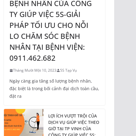
BỆNH NHÂN CỦA CÔNG
TY GIÚP VIỆC 5S-GIẢI
PHÁP TỐI ƯU CHO NỖI
LO CHĂM SÓC BỆNH
NHÂN TẠI BỆNH VIỆN:
0911.462.682
Tháng Mười Một 10, 2023
5S Tạp Vụ
Ngày càng gia tăng số lượng bệnh nhân,
đặc biệt là trong bối cảnh đại dịch toàn cầu,
đặt ra
LỢI ÍCH VƯỢT TRỘI CỦA
DỊCH VỤ GIÚP VIỆC THEO
GIỜ TẠI TP VINH CỦA
CÔNG TY GIÚP VIỆC 5S: