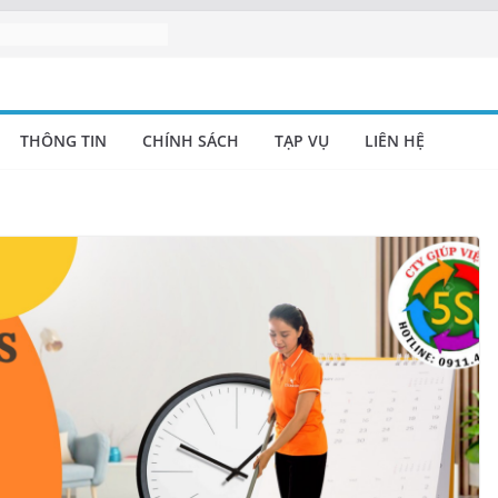
h Nghệ An uy tín |
h uy tín tại Nghệ An
 viên vệ sinh Nghệ
THÔNG TIN
CHÍNH SÁCH
TẠP VỤ
LIÊN HỆ
ụ Nghệ An | Cung cấp
nghiệp Nghệ An –