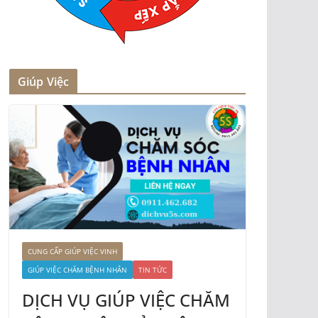
Giúp Việc
CUNG CẤP GIÚP VIỆC VINH
GIÚP VIỆC CHĂM BỆNH NHÂN
TIN TỨC
DỊCH VỤ GIÚP VIỆC CHĂM