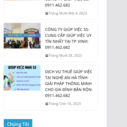
0911.462.682
Tháng Mười Một 4, 2023
CÔNG TY GIÚP VIỆC 5S-
CUNG CẤP GIÚP VIỆC UY
TÍN NHẤT TẠI TP VINH:
0911.462.682
Tháng Mười 28, 2023
DỊCH VỤ THUÊ GIÚP VIỆC
TẠI NGHỆ AN-HÀ TĨNH-
GIẢI PHÁP THÔNG MINH
CHO GIA ĐÌNH BẬN RỘN:
0911.462.682
Tháng Chín 16, 2023
Chúng Tôi