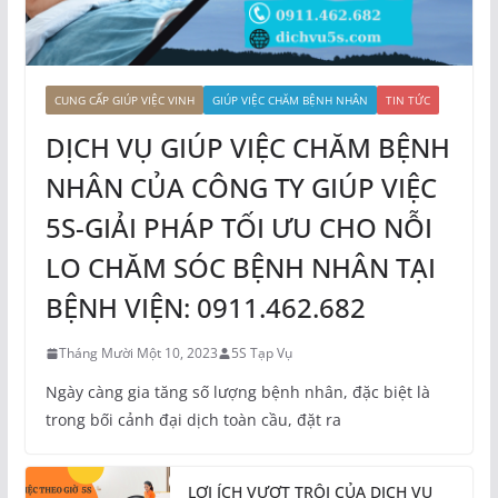
CUNG CẤP GIÚP VIỆC VINH
GIÚP VIỆC CHĂM BỆNH NHÂN
TIN TỨC
DỊCH VỤ GIÚP VIỆC CHĂM BỆNH
NHÂN CỦA CÔNG TY GIÚP VIỆC
5S-GIẢI PHÁP TỐI ƯU CHO NỖI
LO CHĂM SÓC BỆNH NHÂN TẠI
BỆNH VIỆN: 0911.462.682
Tháng Mười Một 10, 2023
5S Tạp Vụ
Ngày càng gia tăng số lượng bệnh nhân, đặc biệt là
trong bối cảnh đại dịch toàn cầu, đặt ra
LỢI ÍCH VƯỢT TRỘI CỦA DỊCH VỤ