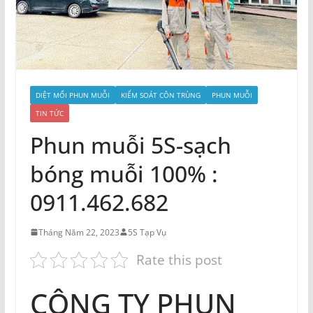
DIỆT MỐI PHUN MUỖI
KIỂM SOÁT CÔN TRÙNG
PHUN MUỖI
TIN TỨC
Phun muỗi 5S-sạch
bóng muỗi 100% :
0911.462.682
Tháng Năm 22, 2023
5S Tạp Vụ
Rate this post
CÔNG TY PHUN