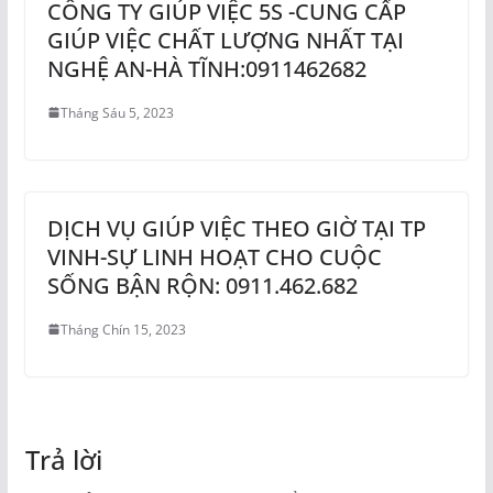
CÔNG TY GIÚP VIỆC 5S -CUNG CẤP
GIÚP VIỆC CHẤT LƯỢNG NHẤT TẠI
NGHỆ AN-HÀ TĨNH:0911462682
Tháng Sáu 5, 2023
DỊCH VỤ GIÚP VIỆC THEO GIỜ TẠI TP
VINH-SỰ LINH HOẠT CHO CUỘC
SỐNG BẬN RỘN: 0911.462.682
Tháng Chín 15, 2023
Trả lời