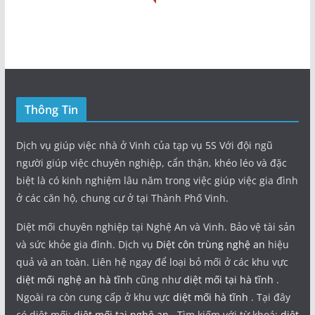
Thông Tin
Dịch vụ giúp việc nhà ở Vinh của tạp vụ 5S Với đội ngũ
người giúp việc chuyên nghiệp, cẩn thận, khéo léo và đặc
biệt là có kinh nghiệm lâu năm trong việc giúp việc gia đình
ở các căn hộ, chung cư ở tại Thành Phố Vinh.
Diệt mối chuyên nghiệp tại Nghệ An và Vinh. Bảo vệ tài sản
và sức khỏe gia đình. Dịch vụ
Diệt côn trùng nghệ an
hiệu
quả và an toàn. Liên hệ ngay để loại bỏ mối ở các khu vực
diệt mối nghệ an hà tĩnh
cũng như
diệt mối tại hà tĩnh
.
Ngoài ra còn cung cấp ở khu vực
diệt mối hà tĩnh
. Tại đây
có diệt mối:
diệt mối tại nghệ an
. Tìm kiếm với từ khoá:
diệt