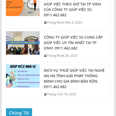
GIÚP VIỆC THEO GIỜ TẠI TP VINH
CỦA CÔNG TY GIÚP VIỆC 5S:
0911.462.682
Tháng Mười Một 4, 2023
CÔNG TY GIÚP VIỆC 5S-CUNG CẤP
GIÚP VIỆC UY TÍN NHẤT TẠI TP
VINH: 0911.462.682
Tháng Mười 28, 2023
DỊCH VỤ THUÊ GIÚP VIỆC TẠI NGHỆ
AN-HÀ TĨNH-GIẢI PHÁP THÔNG
MINH CHO GIA ĐÌNH BẬN RỘN:
0911.462.682
Tháng Chín 16, 2023
Chúng Tôi