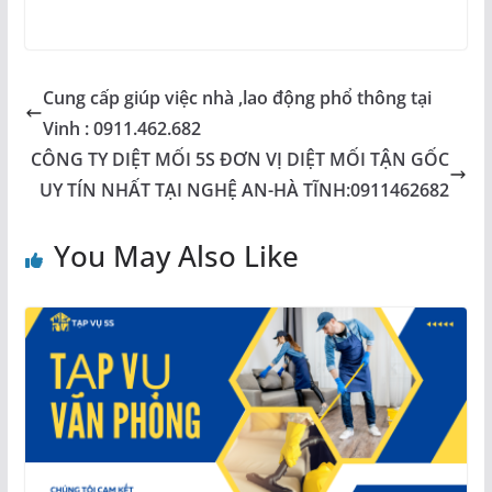
Cung cấp giúp việc nhà ,lao động phổ thông tại
Vinh : 0911.462.682
CÔNG TY DIỆT MỐI 5S ĐƠN VỊ DIỆT MỐI TẬN GỐC
UY TÍN NHẤT TẠI NGHỆ AN-HÀ TĨNH:0911462682
You May Also Like