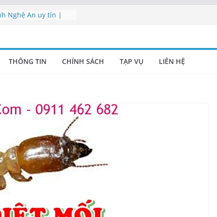
nh Nghệ An uy tín |
nh uy tín tại Nghệ An
inh Nghệ An chuyên
THÔNG TIN
CHÍNH SÁCH
TẠP VỤ
LIÊN HỆ
vụ Nghệ An | Cung cấp
 nghiệp Nghệ An –