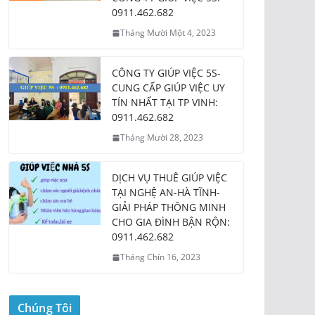
0911.462.682
Tháng Mười Một 4, 2023
CÔNG TY GIÚP VIỆC 5S-
CUNG CẤP GIÚP VIỆC UY
TÍN NHẤT TẠI TP VINH:
0911.462.682
Tháng Mười 28, 2023
DỊCH VỤ THUÊ GIÚP VIỆC
TẠI NGHỆ AN-HÀ TĨNH-
GIẢI PHÁP THÔNG MINH
CHO GIA ĐÌNH BẬN RỘN:
0911.462.682
Tháng Chín 16, 2023
Chúng Tôi