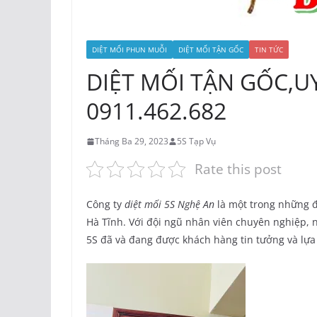
DIỆT MỐI PHUN MUỖI
DIỆT MỐI TẬN GỐC
TIN TỨC
DIỆT MỐI TẬN GỐC,UY
0911.462.682
Tháng Ba 29, 2023
5S Tạp Vụ
Rate this post
Công ty
diệt mối 5S Nghệ An
là một trong những đ
Hà Tĩnh. Với đội ngũ nhân viên chuyên nghiệp, n
5S đã và đang được khách hàng tin tưởng và lựa