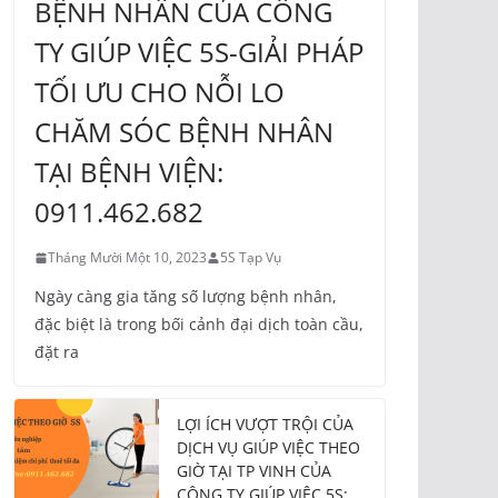
BỆNH NHÂN CỦA CÔNG
TY GIÚP VIỆC 5S-GIẢI PHÁP
TỐI ƯU CHO NỖI LO
CHĂM SÓC BỆNH NHÂN
TẠI BỆNH VIỆN:
0911.462.682
Tháng Mười Một 10, 2023
5S Tạp Vụ
Ngày càng gia tăng số lượng bệnh nhân,
đặc biệt là trong bối cảnh đại dịch toàn cầu,
đặt ra
LỢI ÍCH VƯỢT TRỘI CỦA
DỊCH VỤ GIÚP VIỆC THEO
GIỜ TẠI TP VINH CỦA
CÔNG TY GIÚP VIỆC 5S: