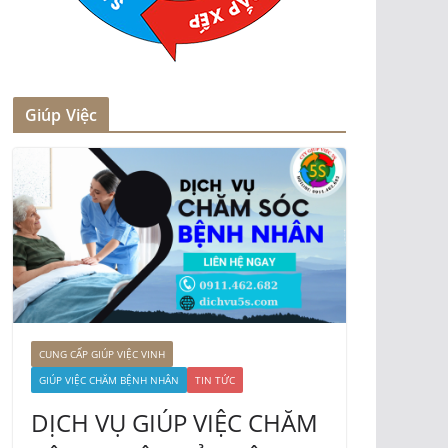
Giúp Việc
CUNG CẤP GIÚP VIỆC VINH
GIÚP VIỆC CHĂM BỆNH NHÂN
TIN TỨC
DỊCH VỤ GIÚP VIỆC CHĂM