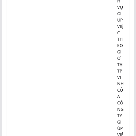
H
VỤ
GI
ÚP
VIỆ
C
TH
EO
GI
Ờ
TẠI
TP
VI
NH
CỦ
A
CÔ
NG
TY
GI
ÚP
VIỆ