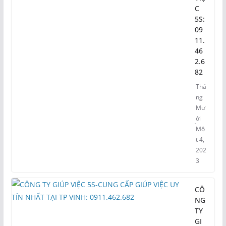
C
5S:
09
11.
46
2.6
82
Thá
ng
Mư
ời
Mộ
t 4,
202
3
CÔ
NG
TY
GI