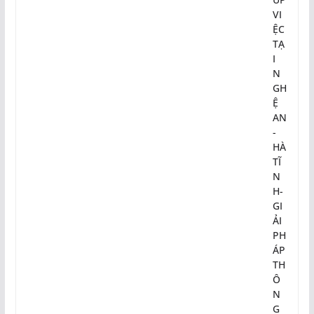
VI
ỆC
TẠ
I
N
GH
Ệ
AN
-
HÀ
TĨ
N
H-
GI
ẢI
PH
ÁP
TH
Ô
N
G