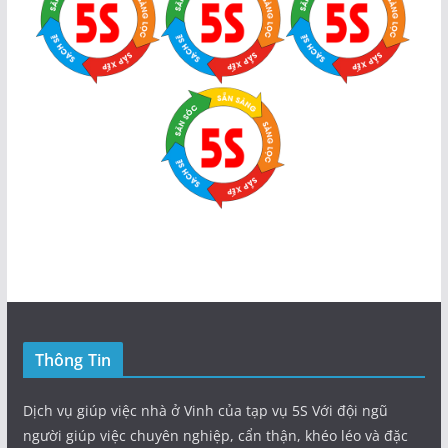
Thông Tin
Dịch vụ giúp việc nhà ở Vinh của tạp vụ 5S Với đội ngũ
người giúp việc chuyên nghiệp, cẩn thận, khéo léo và đặc