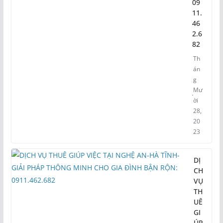
09
11.
46
2.6
82
Th
án
g
Mư
ời
28,
20
23
DỊ
CH
VỤ
TH
UÊ
GI
ÚP