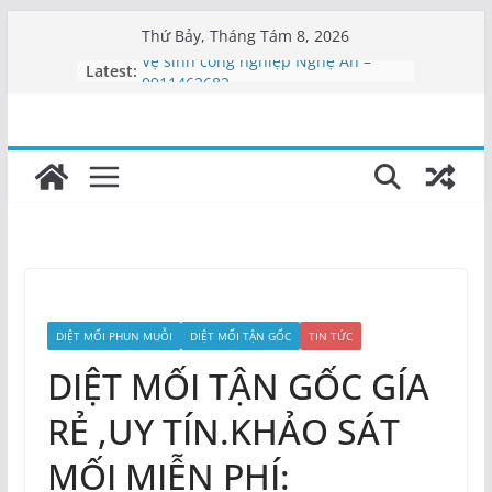
Skip
Thứ Bảy, Tháng Tám 8, 2026
to
Latest:
Vệ sinh công nghiệp Nghệ An –
content
0911462682
Công ty vệ sinh Nghệ An uy tín |
Tạp vụ 5S
Vệ sinh văn phòng Nghệ An
Cung cấp nhân viên vệ sinh Nghệ
An
Dịch vụ tạp vụ Nghệ An | Cung cấp
nhân viên
DIỆT MỐI PHUN MUỖI
DIỆT MỐI TẬN GỐC
TIN TỨC
DIỆT MỐI TẬN GỐC GÍA
RẺ ,UY TÍN.KHẢO SÁT
MỐI MIỄN PHÍ: