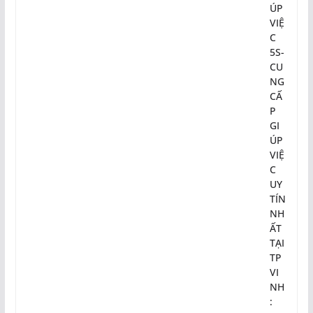
ÚP
VIỆ
C
5S-
CU
NG
CẤ
P
GI
ÚP
VIỆ
C
UY
TÍN
NH
ẤT
TẠI
TP
VI
NH
: