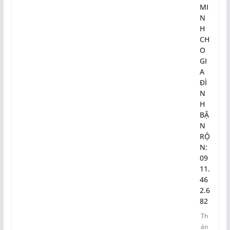
MI
N
H
CH
O
GI
A
ĐÌ
N
H
BẬ
N
RỘ
N:
09
11.
46
2.6
82
Th
án