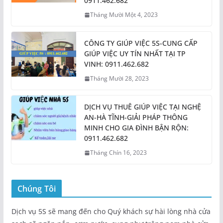
0911.462.682
Tháng Mười Một 4, 2023
CÔNG TY GIÚP VIỆC 5S-CUNG CẤP
GIÚP VIỆC UY TÍN NHẤT TẠI TP
VINH: 0911.462.682
Tháng Mười 28, 2023
DỊCH VỤ THUÊ GIÚP VIỆC TẠI NGHỆ
AN-HÀ TĨNH-GIẢI PHÁP THÔNG
MINH CHO GIA ĐÌNH BẬN RỘN:
0911.462.682
Tháng Chín 16, 2023
Chúng Tôi
Dịch vụ 5S sẽ mang đến cho Quý khách sự hài lòng nhà cửa