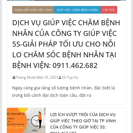
CUNG CẤP GIÚP VIỆC VINH
GIÚP VIỆC CHĂM BỆNH NHÂN
TIN TỨC
DỊCH VỤ GIÚP VIỆC CHĂM BỆNH
NHÂN CỦA CÔNG TY GIÚP VIỆC
5S-GIẢI PHÁP TỐI ƯU CHO NỖI
LO CHĂM SÓC BỆNH NHÂN TẠI
BỆNH VIỆN: 0911.462.682
Tháng Mười Một 10, 2023
5S Tạp Vụ
Ngày càng gia tăng số lượng bệnh nhân, đặc biệt là
trong bối cảnh đại dịch toàn cầu, đặt ra
LỢI ÍCH VƯỢT TRỘI CỦA DỊCH VỤ
GIÚP VIỆC THEO GIỜ TẠI TP VINH
CỦA CÔNG TY GIÚP VIỆC 5S: