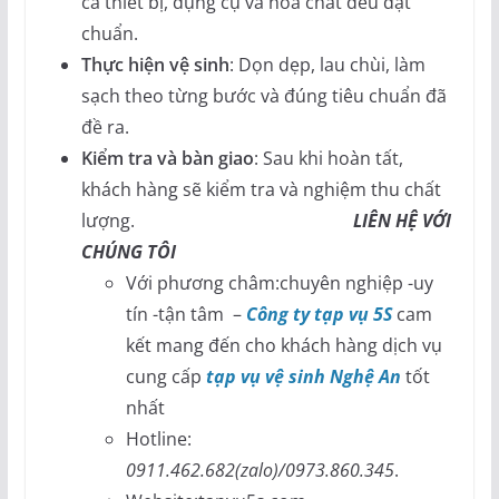
cả thiết bị, dụng cụ và hóa chất đều đạt
chuẩn.
Thực hiện vệ sinh
: Dọn dẹp, lau chùi, làm
sạch theo từng bước và đúng tiêu chuẩn đã
đề ra.
Kiểm tra và bàn giao
: Sau khi hoàn tất,
khách hàng sẽ kiểm tra và nghiệm thu chất
lượng.
LIÊN HỆ VỚI
CHÚNG TÔI
Với phương châm:chuyên nghiệp -uy
tín -tận tâm –
Công ty tạp vụ 5S
cam
kết mang đến cho khách hàng dịch vụ
cung cấp
tạp vụ vệ sinh Nghệ An
tốt
nhất
Hotline:
0911.462.682(zalo)/0973.860.345
.