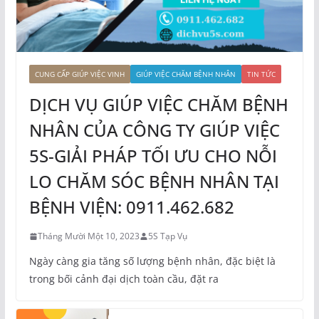
CUNG CẤP GIÚP VIỆC VINH
GIÚP VIỆC CHĂM BỆNH NHÂN
TIN TỨC
DỊCH VỤ GIÚP VIỆC CHĂM BỆNH
NHÂN CỦA CÔNG TY GIÚP VIỆC
5S-GIẢI PHÁP TỐI ƯU CHO NỖI
LO CHĂM SÓC BỆNH NHÂN TẠI
BỆNH VIỆN: 0911.462.682
Tháng Mười Một 10, 2023
5S Tạp Vụ
Ngày càng gia tăng số lượng bệnh nhân, đặc biệt là
trong bối cảnh đại dịch toàn cầu, đặt ra