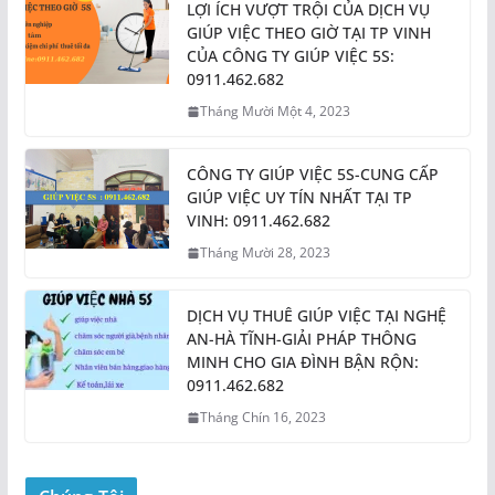
LỢI ÍCH VƯỢT TRỘI CỦA DỊCH VỤ
GIÚP VIỆC THEO GIỜ TẠI TP VINH
CỦA CÔNG TY GIÚP VIỆC 5S:
0911.462.682
Tháng Mười Một 4, 2023
CÔNG TY GIÚP VIỆC 5S-CUNG CẤP
GIÚP VIỆC UY TÍN NHẤT TẠI TP
VINH: 0911.462.682
Tháng Mười 28, 2023
DỊCH VỤ THUÊ GIÚP VIỆC TẠI NGHỆ
AN-HÀ TĨNH-GIẢI PHÁP THÔNG
MINH CHO GIA ĐÌNH BẬN RỘN:
0911.462.682
Tháng Chín 16, 2023