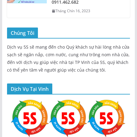
0911.462.682
Tháng Chín 16, 2023
Chúng Tôi
Dịch vụ 5S sẽ mang đến cho Quý khách sự hài lòng nhà cửa
sạch sẽ ngăn nắp, cơm nước, cung như trông nom nhà cửa,
đến với dịch vụ giúp việc nhà tại TP Vinh của 5S, quý khách
có thể yên tâm về người giúp việc của chúng tôi.
Dịch Vụ Tại Vinh