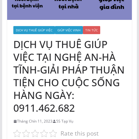
DỊCH VỤ THUÊ GIÚP VIỆC
GIÚP VIỆC VINH
TIN TỨC
DỊCH VỤ THUÊ GIÚP
VIỆC TẠI NGHỆ AN-HÀ
TĨNH-GIẢI PHÁP THUẬN
TIỆN CHO CUỘC SỐNG
HÀNG NGÀY:
0911.462.682
Tháng Chín 11, 2023
5S Tạp Vụ
Rate this post