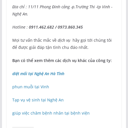
Địa chỉ : 11/11 Phong Đinh cảng -p.Trường Thi -tp Vinh -
Nghệ An.
Hotline :
0911.462.682 / 0973.860.345
Mọi tư vấn thắc mắc về
dịch vụ
hãy gọi tới chúng tôi
để được giải đáp tận tình chu đáo nhất.
Bạn có thể xem thêm các dịch vụ khác của công ty:
diệt mối tại Nghệ An Hà Tĩnh
phun muỗi tại Vinh
Tạp vụ vệ sinh tại Nghệ An
giúp việc chăm bệnh nhân tại bệnh viện