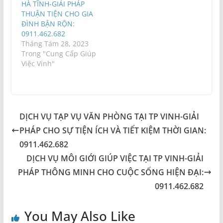
HÀ TĨNH-GIẢI PHÁP
THUẬN TIỆN CHO GIA
ĐÌNH BẬN RỘN:
0911.462.682
Tháng Tám 28, 2023
Trong "Cung Cấp Giúp
Việc Vinh"
DỊCH VỤ TẠP VỤ VĂN PHÒNG TẠI TP VINH-GIẢI
PHÁP CHO SỰ TIỆN ÍCH VÀ TIẾT KIỆM THỜI GIAN:
0911.462.682
DỊCH VỤ MÔI GIỚI GIÚP VIỆC TẠI TP VINH-GIẢI
PHÁP THÔNG MINH CHO CUỘC SỐNG HIỆN ĐẠI:
0911.462.682
You May Also Like