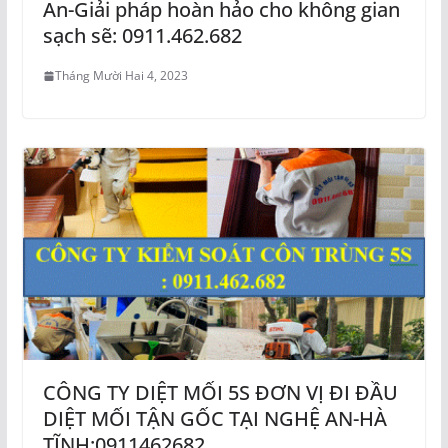
An-Giải pháp hoàn hảo cho không gian
sạch sẽ: 0911.462.682
Tháng Mười Hai 4, 2023
CÔNG TY DIỆT MỐI 5S ĐƠN VỊ ĐI ĐẦU
DIỆT MỐI TẬN GỐC TẠI NGHỆ AN-HÀ
TĨNH:0911462682