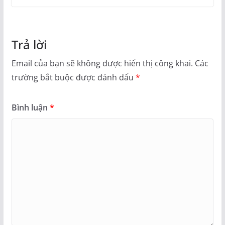
Trả lời
Email của bạn sẽ không được hiển thị công khai.
Các
trường bắt buộc được đánh dấu
*
Bình luận
*