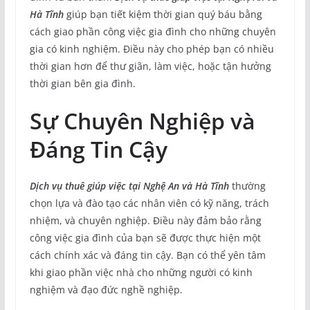
Hà Tĩnh
giúp bạn tiết kiệm thời gian quý báu bằng
cách giao phần công việc gia đình cho những chuyên
gia có kinh nghiệm. Điều này cho phép bạn có nhiều
thời gian hơn để thư giãn, làm việc, hoặc tận hưởng
thời gian bên gia đình.
Sự Chuyên Nghiệp và
Đáng Tin Cậy
Dịch vụ thuê giúp việc tại Nghệ An và Hà Tĩnh
thường
chọn lựa và đào tạo các nhân viên có kỹ năng, trách
nhiệm, và chuyên nghiệp. Điều này đảm bảo rằng
công việc gia đình của bạn sẽ được thực hiện một
cách chính xác và đáng tin cậy. Bạn có thể yên tâm
khi giao phần việc nhà cho những người có kinh
nghiệm và đạo đức nghề nghiệp.