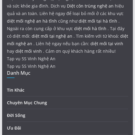
và sức khỏe gia đình. Dịch vụ
Diệt côn trùng nghệ an
hiệu
quả và an toàn. Liên hệ ngay để loại bỏ mối ở các khu vực
diệt mối nghệ an hà tĩnh
cũng như
diệt mối tại hà tĩnh
.
Ngoài ra còn cung cấp ở khu vực
diệt mối hà tĩnh
. Tại đây
có diệt mối:
diệt mối tại nghệ an
. Tìm kiếm với từ khoá:
diệt
mối nghệ an
. Liên hệ ngay nếu bạn cần:
diệt mối tại vinh
hay
diệt mối vinh
. Cảm ơn quý khách hàng rất nhiều!
Tạp vụ 5S Vinh Nghệ An
Tạp vụ 5S Vinh Nghệ An
Danh Mục
Tin Khác
Chuyên Mục Chung
Đời Sống
Ưu Đãi