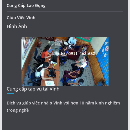
Cung Cấp Lao Động
Giúp Việc Vinh
Hình Ảnh
Cung cấp tạp vụ tại Vinh
Dịch vụ giúp việc nhà ở Vinh với hơn 10 năm kinh nghiệm
trong nghề