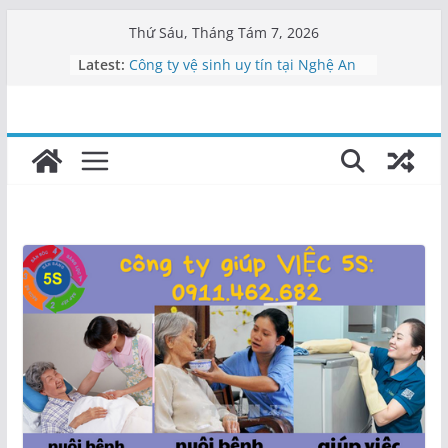
Skip
Thứ Sáu, Tháng Tám 7, 2026
to
Latest:
Công ty vệ sinh uy tín tại Nghệ An
content
Cung cấp nhân viên vệ sinh Nghệ
An
Dịch vụ tạp vụ Nghệ An | Cung cấp
nhân viên
Vệ sinh công nghiệp Nghệ An –
0911462682
Công ty vệ sinh Nghệ An uy tín |
Tạp vụ 5S