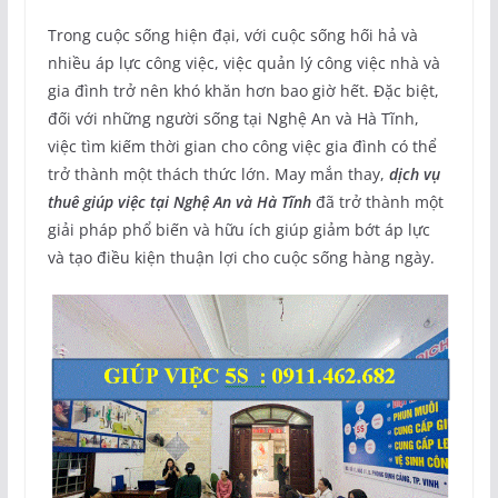
Trong cuộc sống hiện đại, với cuộc sống hối hả và
nhiều áp lực công việc, việc quản lý công việc nhà và
gia đình trở nên khó khăn hơn bao giờ hết. Đặc biệt,
đối với những người sống tại Nghệ An và Hà Tĩnh,
việc tìm kiếm thời gian cho công việc gia đình có thể
trở thành một thách thức lớn. May mắn thay,
dịch vụ
thuê giúp việc
tại Nghệ An và Hà Tĩnh
đã trở thành một
giải pháp phổ biến và hữu ích giúp giảm bớt áp lực
và tạo điều kiện thuận lợi cho cuộc sống hàng ngày.