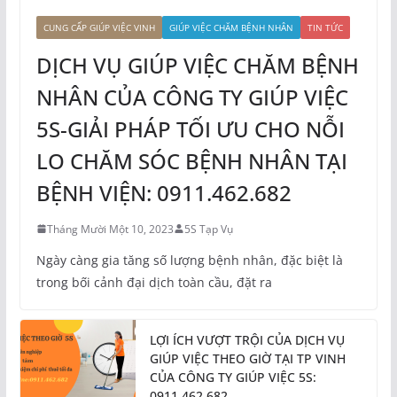
CUNG CẤP GIÚP VIỆC VINH
GIÚP VIỆC CHĂM BỆNH NHÂN
TIN TỨC
DỊCH VỤ GIÚP VIỆC CHĂM BỆNH
NHÂN CỦA CÔNG TY GIÚP VIỆC
5S-GIẢI PHÁP TỐI ƯU CHO NỖI
LO CHĂM SÓC BỆNH NHÂN TẠI
BỆNH VIỆN: 0911.462.682
Tháng Mười Một 10, 2023
5S Tạp Vụ
Ngày càng gia tăng số lượng bệnh nhân, đặc biệt là
trong bối cảnh đại dịch toàn cầu, đặt ra
LỢI ÍCH VƯỢT TRỘI CỦA DỊCH VỤ
GIÚP VIỆC THEO GIỜ TẠI TP VINH
CỦA CÔNG TY GIÚP VIỆC 5S:
0911.462.682