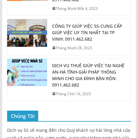
Tháng Mười Một 4, 2023
CÔNG TY GIÚP VIỆC 5S-CUNG CẤP
GIÚP VIỆC UY TÍN NHẤT TẠI TP
VINH: 0911.462.682
Tháng Mười 28, 2023
DỊCH VỤ THUÊ GIÚP VIỆC TẠI NGHỆ
AN-HÀ TĨNH-GIẢI PHÁP THÔNG
MINH CHO GIA ĐÌNH BẬN RỘN:
0911.462.682
Tháng Chín 16, 2023
Chúng Tôi
Dịch vụ 5S sẽ mang đến cho Quý khách sự hài lòng nhà cửa
sạch sẽ ngăn nắp, cơm nước, cung như trông nom nhà cửa,