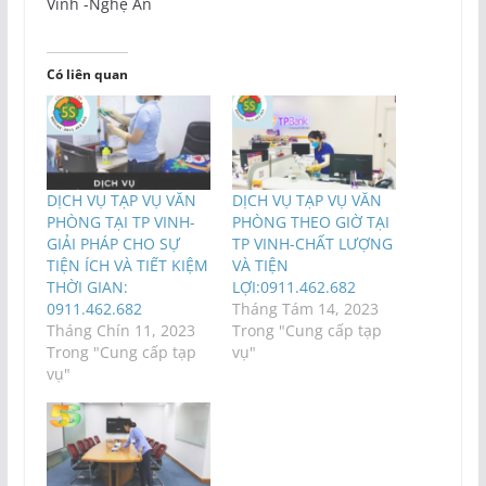
Vinh -Nghệ An
Có liên quan
DỊCH VỤ TẠP VỤ VĂN
DỊCH VỤ TẠP VỤ VĂN
PHÒNG TẠI TP VINH-
PHÒNG THEO GIỜ TẠI
GIẢI PHÁP CHO SỰ
TP VINH-CHẤT LƯỢNG
TIỆN ÍCH VÀ TIẾT KIỆM
VÀ TIỆN
THỜI GIAN:
LỢI:0911.462.682
0911.462.682
Tháng Tám 14, 2023
Tháng Chín 11, 2023
Trong "Cung cấp tạp
Trong "Cung cấp tạp
vụ"
vụ"