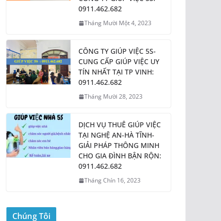
0911.462.682
Tháng Mười Một 4, 2023
CÔNG TY GIÚP VIỆC 5S-
CUNG CẤP GIÚP VIỆC UY
TÍN NHẤT TẠI TP VINH:
0911.462.682
Tháng Mười 28, 2023
DỊCH VỤ THUÊ GIÚP VIỆC
TẠI NGHỆ AN-HÀ TĨNH-
GIẢI PHÁP THÔNG MINH
CHO GIA ĐÌNH BẬN RỘN:
0911.462.682
Tháng Chín 16, 2023
Chúng Tôi