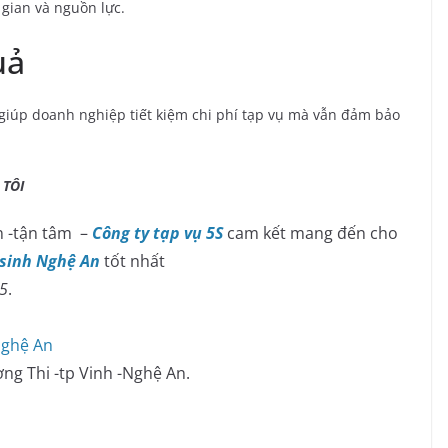
 gian và nguồn lực.
uả
 giúp doanh nghiệp tiết kiệm chi phí tạp vụ mà vẫn đảm bảo
ÔI
 -tận tâm –
Công ty tạp vụ 5S
cam kết mang đến cho
 sinh Nghệ An
tốt nhất
45
.
Nghệ An
ờng Thi -tp Vinh -Nghệ An.