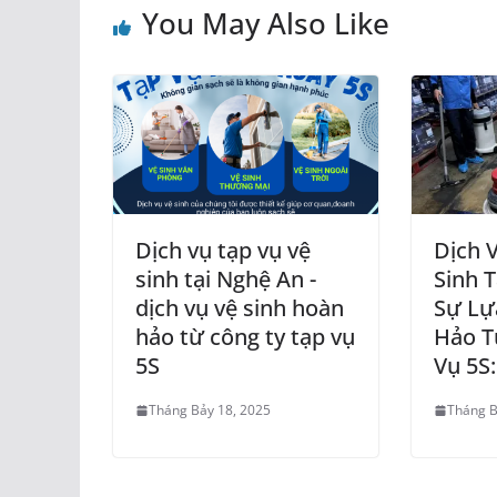
You May Also Like
Dịch vụ tạp vụ vệ
Dịch 
sinh tại Nghệ An -
Sinh T
dịch vụ vệ sinh hoàn
Sự Lự
hảo từ công ty tạp vụ
Hảo T
5S
Vụ 5S
Tháng Bảy 18, 2025
Tháng B