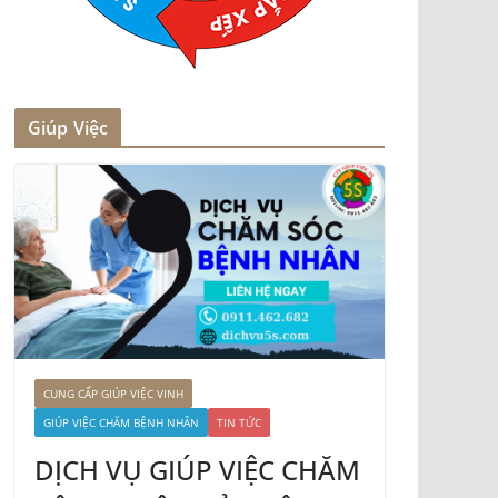
Giúp Việc
CUNG CẤP GIÚP VIỆC VINH
GIÚP VIỆC CHĂM BỆNH NHÂN
TIN TỨC
DỊCH VỤ GIÚP VIỆC CHĂM