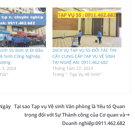
sinh 5S-Đơn Vị Đi Đầu
DỊCH VỤ TẠP VỤ 5S-ĐỐI TÁC TIN
ệ Sinh Công Nghiệp
CẬY CUNG CẤP TẠP VỤ VỆ SINH
Lượng
TẠI NGHỆ AN: 0911.462.682
 3, 2024
Tháng Tám 27, 2023
 Tức"
Trong " Tạp Vụ Vệ Sinh"
 Ngày
Tại sao Tạp vụ Vệ sinh Văn phòng là Yếu tố Quan
trọng đối với Sự Thành công của Cơ quan và
Doanh nghiệp:0911.462.682