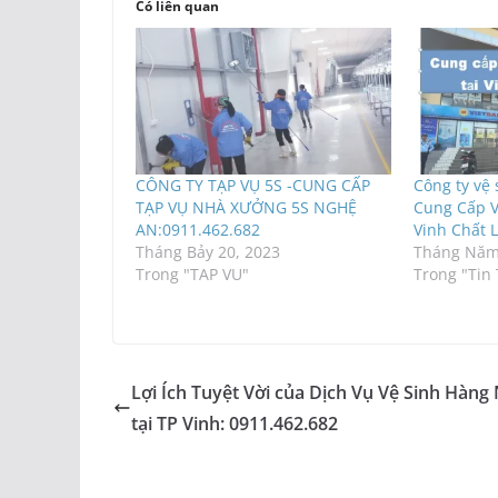
Có liên quan
CÔNG TY TẠP VỤ 5S -CUNG CẤP
Công ty vệ 
TẠP VỤ NHÀ XƯỞNG 5S NGHỆ
Cung Cấp V
AN:0911.462.682
Vinh Chất 
Tháng Bảy 20, 2023
Tháng Năm
Trong "TAP VU"
Trong "Tin
Lợi Ích Tuyệt Vời của Dịch Vụ Vệ Sinh Hàng
tại TP Vinh: 0911.462.682