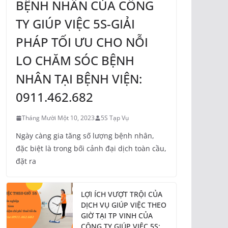
BỆNH NHÂN CỦA CÔNG
TY GIÚP VIỆC 5S-GIẢI
PHÁP TỐI ƯU CHO NỖI
LO CHĂM SÓC BỆNH
NHÂN TẠI BỆNH VIỆN:
0911.462.682
Tháng Mười Một 10, 2023
5S Tạp Vụ
Ngày càng gia tăng số lượng bệnh nhân,
đặc biệt là trong bối cảnh đại dịch toàn cầu,
đặt ra
LỢI ÍCH VƯỢT TRỘI CỦA
DỊCH VỤ GIÚP VIỆC THEO
GIỜ TẠI TP VINH CỦA
CÔNG TY GIÚP VIỆC 5S: