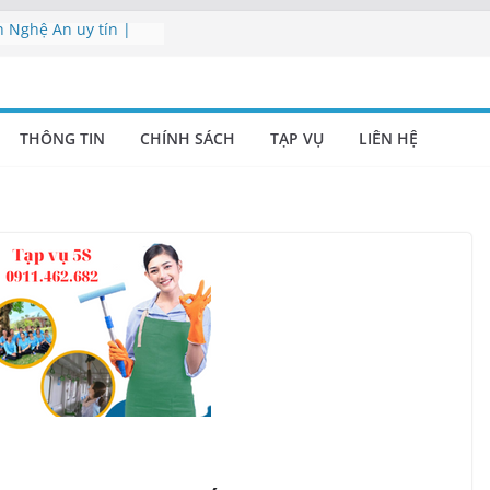
h Nghệ An uy tín |
hòng Nghệ An
 viên vệ sinh Nghệ
THÔNG TIN
CHÍNH SÁCH
TẠP VỤ
LIÊN HỆ
ụ Nghệ An | Cung cấp
nghiệp Nghệ An –