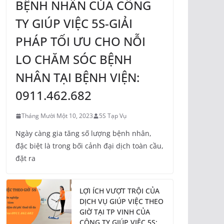
BỆNH NHÂN CỦA CÔNG
TY GIÚP VIỆC 5S-GIẢI
PHÁP TỐI ƯU CHO NỖI
LO CHĂM SÓC BỆNH
NHÂN TẠI BỆNH VIỆN:
0911.462.682
Tháng Mười Một 10, 2023
5S Tạp Vụ
Ngày càng gia tăng số lượng bệnh nhân,
đặc biệt là trong bối cảnh đại dịch toàn cầu,
đặt ra
LỢI ÍCH VƯỢT TRỘI CỦA
DỊCH VỤ GIÚP VIỆC THEO
GIỜ TẠI TP VINH CỦA
CÔNG TY GIÚP VIỆC 5S: