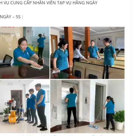
DỊCH VỤ CUNG CẤP NHÂN VIÊN TẠP VỤ HẰNG NGÀY
NGÀY – 5S :