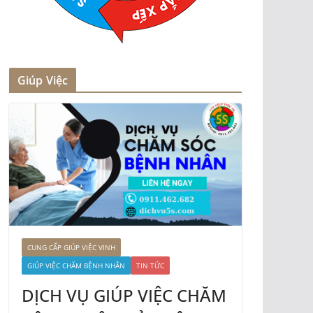
Giúp Việc
CUNG CẤP GIÚP VIỆC VINH
GIÚP VIỆC CHĂM BỆNH NHÂN
TIN TỨC
DỊCH VỤ GIÚP VIỆC CHĂM