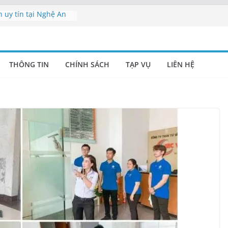
h uy tín tại Nghệ An
 viên vệ sinh Nghệ
ụ Nghệ An | Cung cấp
THÔNG TIN
CHÍNH SÁCH
TẠP VỤ
LIÊN HỆ
nghiệp Nghệ An –
h Nghệ An uy tín |