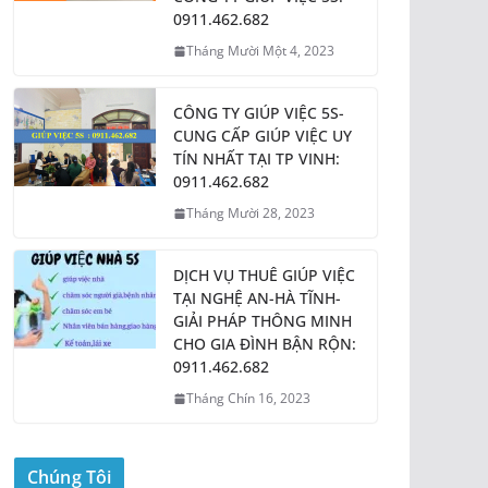
0911.462.682
Tháng Mười Một 4, 2023
CÔNG TY GIÚP VIỆC 5S-
CUNG CẤP GIÚP VIỆC UY
TÍN NHẤT TẠI TP VINH:
0911.462.682
Tháng Mười 28, 2023
DỊCH VỤ THUÊ GIÚP VIỆC
TẠI NGHỆ AN-HÀ TĨNH-
GIẢI PHÁP THÔNG MINH
CHO GIA ĐÌNH BẬN RỘN:
0911.462.682
Tháng Chín 16, 2023
Chúng Tôi