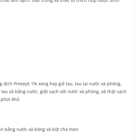
chất làm sạch, diệt trùng và thiết bị thích hợp được đính
g dịch Presept 1% xong hay giẻ lau, lau lại nước xà phòng,
 lau xả bằng nước, giặt sạch với nước xà phòng, xả thật sạch
 phơi khô.
cần bằng nước xà bông và bột chà men