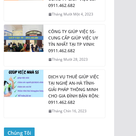
0911.462.682
Tháng Mười Một 4, 2023
CÔNG TY GIÚP VIỆC 5S-
CUNG CẤP GIÚP VIỆC UY
TÍN NHẤT TẠI TP VINH:
0911.462.682
Tháng Mười 28, 2023
DỊCH VỤ THUÊ GIÚP VIỆC
TẠI NGHỆ AN-HÀ TĨNH-
GIẢI PHÁP THÔNG MINH
CHO GIA ĐÌNH BẬN RỘN:
0911.462.682
Tháng Chín 16, 2023
Chúng Tôi