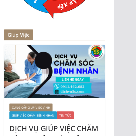
Giúp Việc
CUNG CẤP GIÚP VIỆC VINH
GIÚP VIỆC CHĂM BỆNH NHÂN
TIN TỨC
DỊCH VỤ GIÚP VIỆC CHĂM