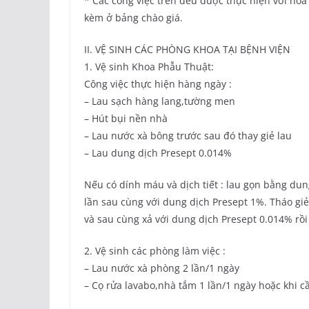
* Các công việc trên đều được thực hiện với hóa 
kèm ở bảng chào giá.
II. VỆ SINH CÁC PHÒNG KHOA TẠI BỆNH VIỆN
1. Vệ sinh Khoa Phẫu Thuật:
Công việc thực hiện hàng ngày :
– Lau sạch hàng lang,tường men
– Hút bụi nền nhà
– Lau nước xà bông trước sau đó thay giẻ lau
– Lau dung dịch Presept 0.014%
Nếu có dính máu và dịch tiết : lau gọn bằng dun
lần sau cùng với dung dịch Presept 1%. Tháo giẻ
và sau cùng xả với dung dịch Presept 0.014% rồi
2. Vệ sinh các phòng làm việc :
– Lau nước xà phòng 2 lần/1 ngày
– Cọ rửa lavabo,nhà tắm 1 lần/1 ngày hoặc khi 