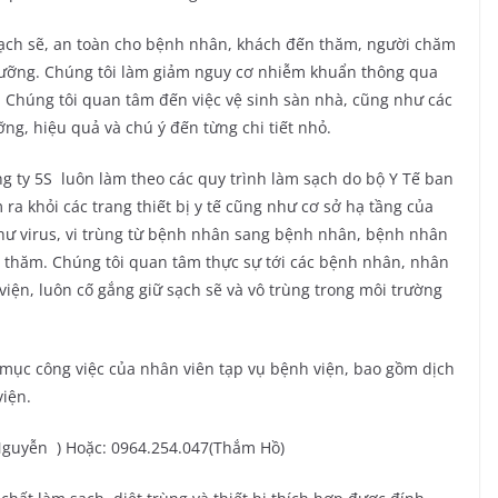
sạch sẽ, an toàn cho bệnh nhân, khách đến thăm, người chăm
u dưỡng. Chúng tôi làm giảm nguy cơ nhiễm khuẩn thông qua
. Chúng tôi quan tâm đến việc vệ sinh sàn nhà, cũng như các
ỡng, hiệu quả và chú ý đến từng chi tiết nhỏ.
g ty 5S luôn làm theo các quy trình làm sạch do bộ Y Tế ban
 ra khỏi các trang thiết bị y tế cũng như cơ sở hạ tầng của
t như virus, vi trùng từ bệnh nhân sang bệnh nhân, bệnh nhân
é thăm. Chúng tôi quan tâm thực sự tới các bệnh nhân, nhân
 viện, luôn cố gắng giữ sạch sẽ và vô trùng trong môi trường
 mục công việc của nhân viên tạp vụ bệnh viện, bao gồm dịch
viện.
c Nguyễn ) Hoặc: 0964.254.047(Thắm Hồ)