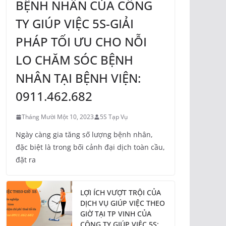
BỆNH NHÂN CỦA CÔNG
TY GIÚP VIỆC 5S-GIẢI
PHÁP TỐI ƯU CHO NỖI
LO CHĂM SÓC BỆNH
NHÂN TẠI BỆNH VIỆN:
0911.462.682
Tháng Mười Một 10, 2023
5S Tạp Vụ
Ngày càng gia tăng số lượng bệnh nhân,
đặc biệt là trong bối cảnh đại dịch toàn cầu,
đặt ra
LỢI ÍCH VƯỢT TRỘI CỦA
DỊCH VỤ GIÚP VIỆC THEO
GIỜ TẠI TP VINH CỦA
CÔNG TY GIÚP VIỆC 5S: