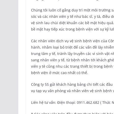
Chúng tôi luôn cố gắng duy trì một môi trường 
sóc và các nhân viên y tế như bác sĩ, y tá, điề
vệ sinh lau chùi diệt khuẩn các bề mặt hiệu quả
bề mặt hay tiếp xúc trong bệnh viện với sự kỹ lư
Các nhân viên dịch vụ vệ sinh bệnh viện của Côn
hành, nhằm loại bỏ triệt để các vấn đề lây nhiễm
trung tâm y tế, tránh lây truyền các vi sinh vậ
sang nhân viên y tế, từ bệnh nhân tới khách gh
viên y tê cũng nhu các trang thiết bị trong bệnh
bệnh viện ở mức cao nhất có thể.
Công ty 5S gửi khách hàng bảng chi tiết các đầu
vụ tạp vụ văn phòng và nhân viên vệ sinh bệnh 
Liên hệ tư vấn: Điện thoại: ‭0911.462.682 ( Thứ