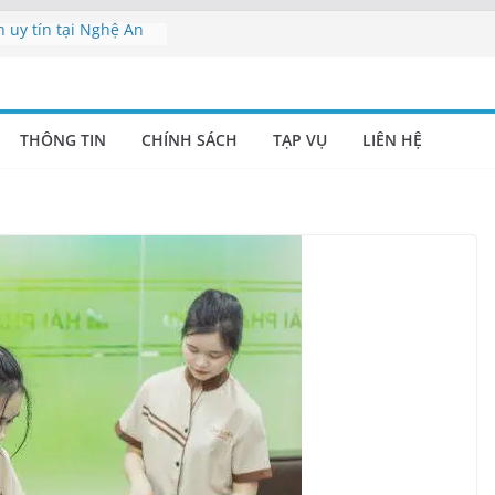
h uy tín tại Nghệ An
 viên vệ sinh Nghệ
ụ Nghệ An | Cung cấp
THÔNG TIN
CHÍNH SÁCH
TẠP VỤ
LIÊN HỆ
nghiệp Nghệ An –
h Nghệ An uy tín |