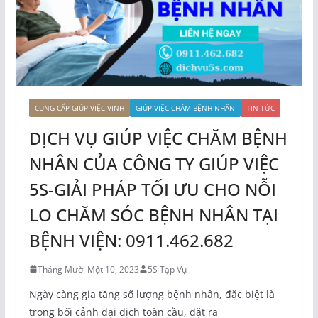
CUNG CẤP GIÚP VIỆC VINH
GIÚP VIỆC CHĂM BỆNH NHÂN
TIN TỨC
DỊCH VỤ GIÚP VIỆC CHĂM BỆNH
NHÂN CỦA CÔNG TY GIÚP VIỆC
5S-GIẢI PHÁP TỐI ƯU CHO NỖI
LO CHĂM SÓC BỆNH NHÂN TẠI
BỆNH VIỆN: 0911.462.682
Tháng Mười Một 10, 2023
5S Tạp Vụ
Ngày càng gia tăng số lượng bệnh nhân, đặc biệt là
trong bối cảnh đại dịch toàn cầu, đặt ra