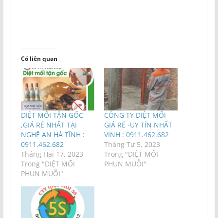
Có liên quan
DIỆT MỐI TẬN GỐC
CÔNG TY DIỆT MỐI
,GIÁ RẺ NHẤT TẠI
GIÁ RẺ -UY TÍN NHẤT
NGHỆ AN HÀ TĨNH :
VINH : 0911.462.682
0911.462.682
Tháng Tư 5, 2023
Tháng Hai 17, 2023
Trong "DIỆT MỐI
Trong "DIỆT MỐI
PHUN MUỖI"
PHUN MUỖI"