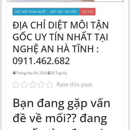
DIỆT MỐI PHUN MUỖI
DIỆT MỐI TẬN GỐC
TIN TỨC
ĐỊA CHỈ DIỆT MÔI TẬN
GỐC UY TÍN NHẤT TẠI
NGHỆ AN HÀ TĨNH :
0911.462.682
Tháng Hai 20, 2023
5S Tạp Vụ
Rate this post
Bạn đang gặp vấn
đề về mối?? đang