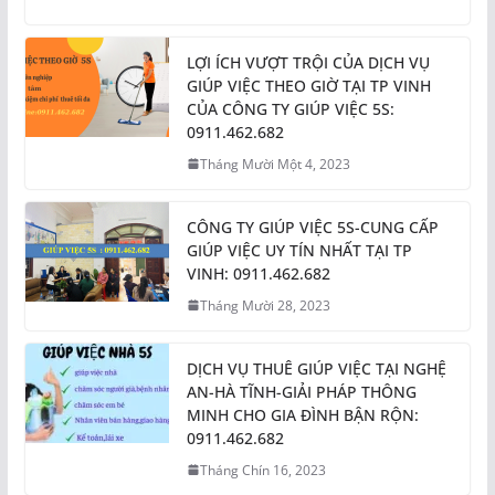
LỢI ÍCH VƯỢT TRỘI CỦA DỊCH VỤ
GIÚP VIỆC THEO GIỜ TẠI TP VINH
CỦA CÔNG TY GIÚP VIỆC 5S:
0911.462.682
Tháng Mười Một 4, 2023
CÔNG TY GIÚP VIỆC 5S-CUNG CẤP
GIÚP VIỆC UY TÍN NHẤT TẠI TP
VINH: 0911.462.682
Tháng Mười 28, 2023
DỊCH VỤ THUÊ GIÚP VIỆC TẠI NGHỆ
AN-HÀ TĨNH-GIẢI PHÁP THÔNG
MINH CHO GIA ĐÌNH BẬN RỘN:
0911.462.682
Tháng Chín 16, 2023