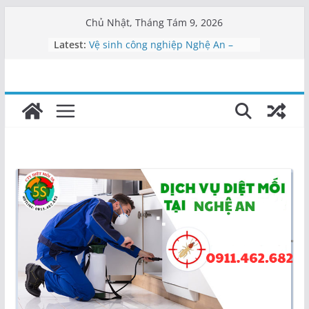
Skip
Chủ Nhật, Tháng Tám 9, 2026
to
Latest:
Vệ sinh công nghiệp Nghệ An –
content
0911462682
Vệ sinh bệnh viện Nghệ An
Vệ sinh văn phòng Nghệ An
Cung cấp nhân viên vệ sinh Nghệ
An
Dịch vụ tạp vụ Nghệ An | Cung cấp
nhân viên