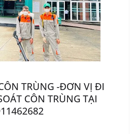
CÔN TRÙNG -ĐƠN VỊ ĐI
SOÁT CÔN TRÙNG TẠI
911462682