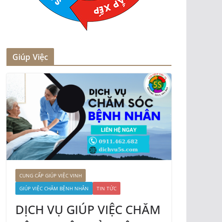
Giúp Việc
CUNG CẤP GIÚP VIỆC VINH
GIÚP VIỆC CHĂM BỆNH NHÂN
TIN TỨC
DỊCH VỤ GIÚP VIỆC CHĂM