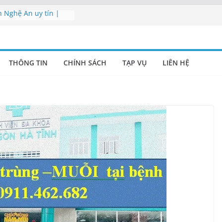
h Nghệ An uy tín |
hòng Nghệ An
 viên vệ sinh Nghệ
THÔNG TIN
CHÍNH SÁCH
TẠP VỤ
LIÊN HỆ
ụ Nghệ An | Cung cấp
nghiệp Nghệ An –