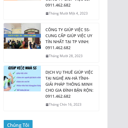
0911.462.682
Tháng Mười Một 4, 2023
CÔNG TY GIÚP VIỆC 5S-
CUNG CẤP GIÚP VIỆC UY
TÍN NHẤT TẠI TP VINH:
0911.462.682
Tháng Mười 28, 2023
DỊCH VỤ THUÊ GIÚP VIỆC
TẠI NGHỆ AN-HÀ TĨNH-
GIẢI PHÁP THÔNG MINH
CHO GIA ĐÌNH BẬN RỘN:
0911.462.682
Tháng Chín 16, 2023
Chúng Tôi