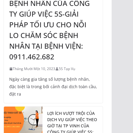
BỆNH NHÂN CỦA CÔNG
TY GIÚP VIỆC 5S-GIẢI
PHÁP TỐI ƯU CHO NỖI
LO CHĂM SÓC BỆNH
NHÂN TẠI BỆNH VIỆN:
0911.462.682
Tháng Mười Một 10, 2023
5S Tạp Vụ
Ngày càng gia tăng số lượng bệnh nhân,
đặc biệt là trong bối cảnh đại dịch toàn cầu,
đặt ra
LỢI ÍCH VƯỢT TRỘI CỦA
DỊCH VỤ GIÚP VIỆC THEO
GIỜ TẠI TP VINH CỦA
CÔNG TY GIÚP VIỆC 5S: