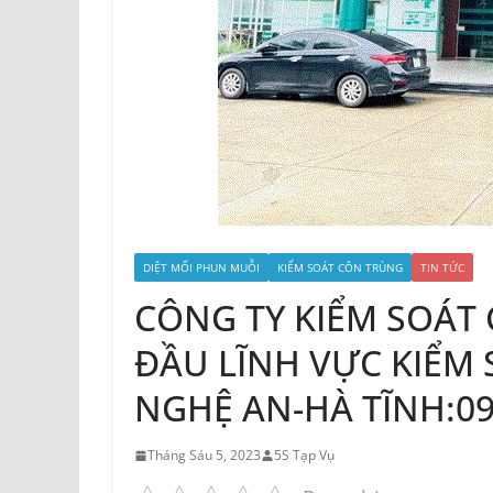
DIỆT MỐI PHUN MUỖI
KIỂM SOÁT CÔN TRÙNG
TIN TỨC
CÔNG TY KIỂM SOÁT 
ĐẦU LĨNH VỰC KIỂM 
NGHỆ AN-HÀ TĨNH:0
Tháng Sáu 5, 2023
5S Tạp Vụ