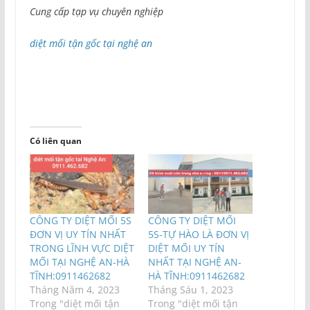
Cung cấp tạp vụ chuyên nghiệp
diệt mối tận gốc tại nghệ an
Có liên quan
CÔNG TY DIỆT MỐI 5S
CÔNG TY DIỆT MỐI
ĐƠN VỊ UY TÍN NHẤT
5S-TỰ HÀO LÀ ĐƠN VỊ
TRONG LĨNH VỰC DIỆT
DIỆT MỐI UY TÍN
MỐI TẠI NGHỆ AN-HÀ
NHẤT TẠI NGHỆ AN-
TĨNH:0911462682
HÀ TĨNH:0911462682
Tháng Năm 4, 2023
Tháng Sáu 1, 2023
Trong "diệt mối tận
Trong "diệt mối tận