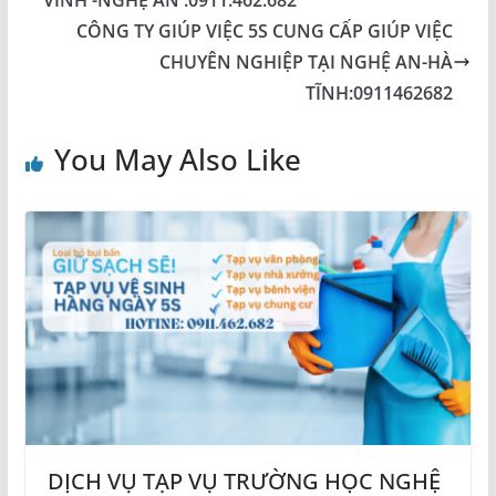
CÔNG TY GIÚP VIỆC 5S CUNG CẤP GIÚP VIỆC
CHUYÊN NGHIỆP TẠI NGHỆ AN-HÀ
TĨNH:0911462682
You May Also Like
DỊCH VỤ TẠP VỤ TRƯỜNG HỌC NGHỆ