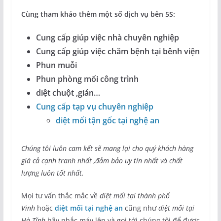
Cùng tham khảo thêm một số dịch vụ bên 5S:
Cung cấp giúp việc nhà chuyên nghiệp
Cung cấp giúp việc chăm bệnh tại bênh viện
Phun muỗi
Phun phòng mối công trình
diệt chuột ,gián…
Cung cấp tạp vụ chuyên nghiệp
diệt mối tận gốc tại nghệ an
Chúng tôi luôn cam kết sẽ mang lại cho quý khách hàng
giá cả cạnh tranh nhất ,đảm bảo uy tín nhất và chất
lượng luôn tốt nhất.
Mọi tư vấn thắc mắc về
diệt mối tại thành phố
Vinh
hoặc
diệt mối tại nghệ an
cũng như
diệt mối tại
Hà Tĩnh
hãy nhắc máy lên và gọi tới chúng tôi để được