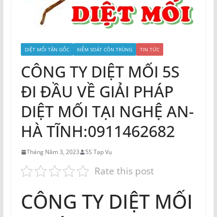
DIỆT MỐI TẬN GỐC
KIỂM SOÁT CÔN TRÙNG
TIN TỨC
CÔNG TY DIỆT MỐI 5S
ĐI ĐẦU VỀ GIẢI PHÁP
DIỆT MỐI TẠI NGHỆ AN-
HÀ TĨNH:0911462682
Tháng Năm 3, 2023
5S Tạp Vụ
Rate this post
CÔNG TY DIỆT MỐI