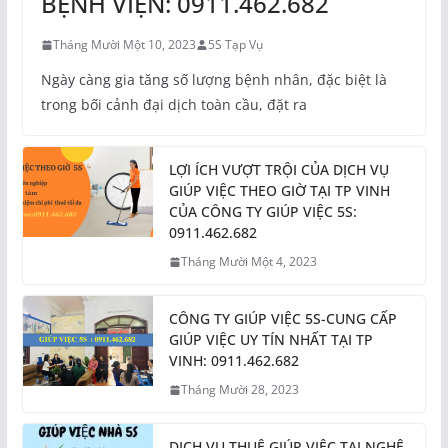
BỆNH VIỆN: 0911.462.682
Tháng Mười Một 10, 2023
5S Tạp Vụ
Ngày càng gia tăng số lượng bệnh nhân, đặc biệt là
trong bối cảnh đại dịch toàn cầu, đặt ra
LỢI ÍCH VƯỢT TRỘI CỦA DỊCH VỤ
GIÚP VIỆC THEO GIỜ TẠI TP VINH
CỦA CÔNG TY GIÚP VIỆC 5S:
0911.462.682
Tháng Mười Một 4, 2023
CÔNG TY GIÚP VIỆC 5S-CUNG CẤP
GIÚP VIỆC UY TÍN NHẤT TẠI TP
VINH: 0911.462.682
Tháng Mười 28, 2023
DỊCH VỤ THUÊ GIÚP VIỆC TẠI NGHỆ