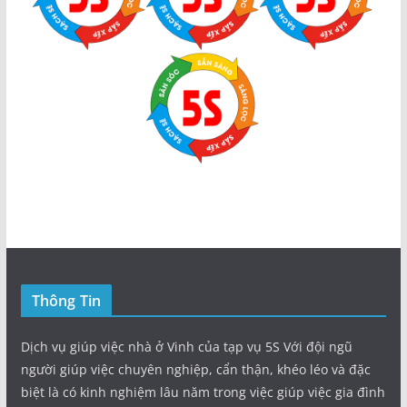
Thông Tin
Dịch vụ giúp việc nhà ở Vinh của tạp vụ 5S Với đội ngũ
người giúp việc chuyên nghiệp, cẩn thận, khéo léo và đặc
biệt là có kinh nghiệm lâu năm trong việc giúp việc gia đình