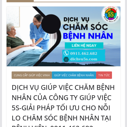
CUNG CẤP GIÚP VIỆC VINH
GIÚP VIỆC CHĂM BỆNH NHÂN
TIN TỨC
DỊCH VỤ GIÚP VIỆC CHĂM BỆNH
NHÂN CỦA CÔNG TY GIÚP VIỆC
5S-GIẢI PHÁP TỐI ƯU CHO NỖI
LO CHĂM SÓC BỆNH NHÂN TẠI