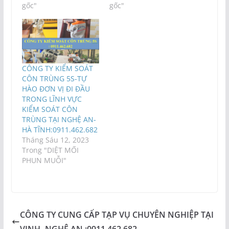
gốc"
gốc"
CÔNG TY KIỂM SOÁT
CÔN TRÙNG 5S-TỰ
HÀO ĐƠN VỊ ĐI ĐẦU
TRONG LĨNH VỰC
KIỂM SOÁT CÔN
TRÙNG TẠI NGHỆ AN-
HÀ TĨNH:0911.462.682
Tháng Sáu 12, 2023
Trong "DIỆT MỐI
PHUN MUỖI"
CÔNG TY CUNG CẤP TẠP VỤ CHUYÊN NGHIỆP TẠI
VINH -NGHỆ AN :0911.462.682