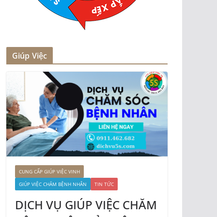
Giúp Việc
CUNG CẤP GIÚP VIỆC VINH
GIÚP VIỆC CHĂM BỆNH NHÂN
TIN TỨC
DỊCH VỤ GIÚP VIỆC CHĂM