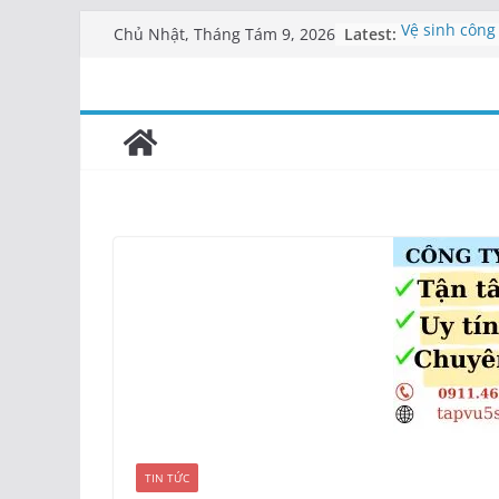
Skip
Latest:
Vệ sinh công
Chủ Nhật, Tháng Tám 9, 2026
to
0911462682
Vệ sinh bệnh
content
Vệ sinh văn
Cung cấp nhâ
An
Dịch vụ tạp 
nhân viên
TIN TỨC