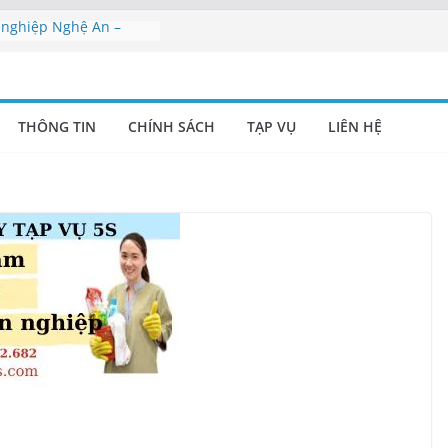
 nghiệp Nghệ An –
 viện Nghệ An
 phòng Nghệ An
n viên vệ sinh Nghệ
THÔNG TIN
CHÍNH SÁCH
TẠP VỤ
LIÊN HỆ
vụ Nghệ An | Cung cấp