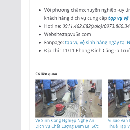
Với phương châm:chuyên nghiệp -uy tín
khách hàng dịch vụ cung cấp
tạp vụ vệ
Hotline:
0911.462.682(zalo)/0973.860.3
Website:tapvu5s.com
Fanpage:
tạp vụ vệ sinh hàng ngày tại 
Địa chỉ : 11/11 Phong Đinh Cảng -p.Trư
Có liên quan
Vệ Sinh Công Nghiệp Nghệ An-
Vì Sao Văn
Dịch Vụ Chất Lượng Đem Lại Sức
Thuê Tạp V