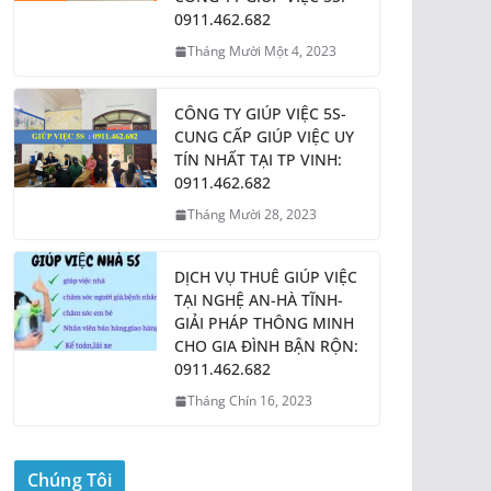
0911.462.682
Tháng Mười Một 4, 2023
CÔNG TY GIÚP VIỆC 5S-
CUNG CẤP GIÚP VIỆC UY
TÍN NHẤT TẠI TP VINH:
0911.462.682
Tháng Mười 28, 2023
DỊCH VỤ THUÊ GIÚP VIỆC
TẠI NGHỆ AN-HÀ TĨNH-
GIẢI PHÁP THÔNG MINH
CHO GIA ĐÌNH BẬN RỘN:
0911.462.682
Tháng Chín 16, 2023
Chúng Tôi