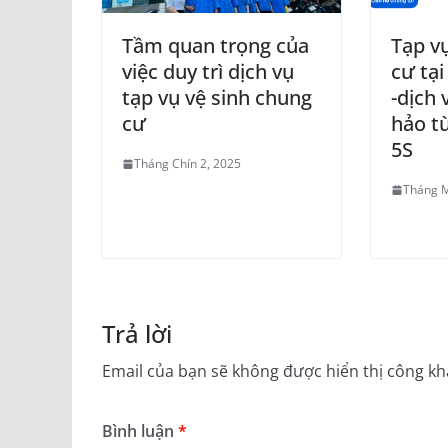
Tầm quan trọng của
Tạp v
việc duy trì dịch vụ
cư tại
tạp vụ vệ sinh chung
-dịch 
cư
hảo từ
5S
Tháng Chín 2, 2025
Tháng M
Trả lời
Email của bạn sẽ không được hiển thị công kha
Bình luận
*