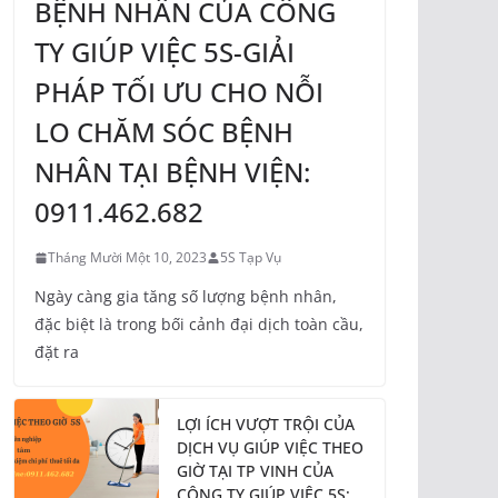
BỆNH NHÂN CỦA CÔNG
TY GIÚP VIỆC 5S-GIẢI
PHÁP TỐI ƯU CHO NỖI
LO CHĂM SÓC BỆNH
NHÂN TẠI BỆNH VIỆN:
0911.462.682
Tháng Mười Một 10, 2023
5S Tạp Vụ
Ngày càng gia tăng số lượng bệnh nhân,
đặc biệt là trong bối cảnh đại dịch toàn cầu,
đặt ra
LỢI ÍCH VƯỢT TRỘI CỦA
DỊCH VỤ GIÚP VIỆC THEO
GIỜ TẠI TP VINH CỦA
CÔNG TY GIÚP VIỆC 5S: