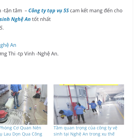
 -tận tâm –
Công ty tạp vụ 5S
cam kết mang đến cho
 sinh Nghệ An
tốt nhất
45
.
Nghệ An
ờng Thi -tp Vinh -Nghệ An.
 Phòng Cơ Quan Nên
Tầm quan trọng của công ty vệ
ụ Lau Dọn Qua Công
sinh tại Nghệ An trong xu thế