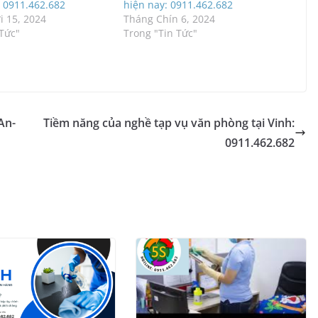
? 0911.462.682
hiện nay: 0911.462.682
 15, 2024
Tháng Chín 6, 2024
 Tức"
Trong "Tin Tức"
An-
Tiềm năng của nghề tạp vụ văn phòng tại Vinh:
0911.462.682