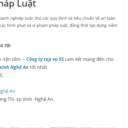
háp Luật
doanh nghiệp tuân thủ các quy định và tiêu chuẩn về an toàn
 các hình phạt và vi phạm pháp luật, đồng thời tạo dựng niềm
TÔI
 -tận tâm –
Công ty tạp vụ 5S
cam kết mang đến cho
 sinh Nghệ An
tốt nhất
45
.
Nghệ An
ờng Thi -tp Vinh -Nghệ An.