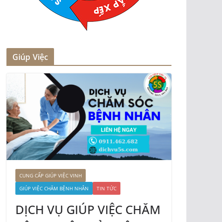
Giúp Việc
CUNG CẤP GIÚP VIỆC VINH
GIÚP VIỆC CHĂM BỆNH NHÂN
TIN TỨC
DỊCH VỤ GIÚP VIỆC CHĂM