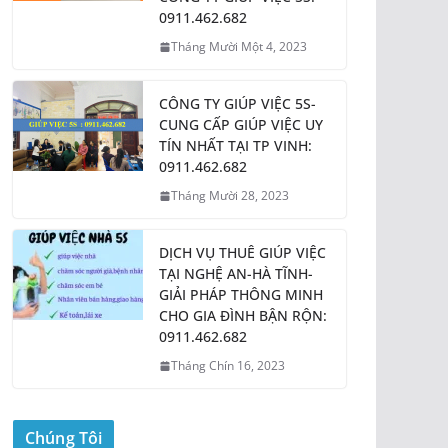
0911.462.682
Tháng Mười Một 4, 2023
CÔNG TY GIÚP VIỆC 5S-
CUNG CẤP GIÚP VIỆC UY
TÍN NHẤT TẠI TP VINH:
0911.462.682
Tháng Mười 28, 2023
DỊCH VỤ THUÊ GIÚP VIỆC
TẠI NGHỆ AN-HÀ TĨNH-
GIẢI PHÁP THÔNG MINH
CHO GIA ĐÌNH BẬN RỘN:
0911.462.682
Tháng Chín 16, 2023
Chúng Tôi