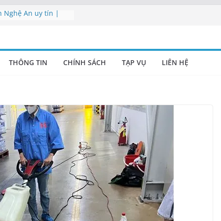
h Nghệ An uy tín |
hòng Nghệ An
 viên vệ sinh Nghệ
THÔNG TIN
CHÍNH SÁCH
TẠP VỤ
LIÊN HỆ
ụ Nghệ An | Cung cấp
nghiệp Nghệ An –