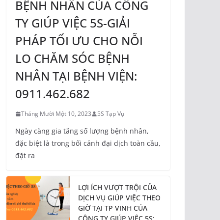
BỆNH NHÂN CỦA CÔNG
TY GIÚP VIỆC 5S-GIẢI
PHÁP TỐI ƯU CHO NỖI
LO CHĂM SÓC BỆNH
NHÂN TẠI BỆNH VIỆN:
0911.462.682
Tháng Mười Một 10, 2023
5S Tạp Vụ
Ngày càng gia tăng số lượng bệnh nhân,
đặc biệt là trong bối cảnh đại dịch toàn cầu,
đặt ra
LỢI ÍCH VƯỢT TRỘI CỦA
DỊCH VỤ GIÚP VIỆC THEO
GIỜ TẠI TP VINH CỦA
CÔNG TY GIÚP VIỆC 5S: