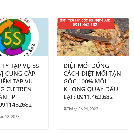
TY TẠP VỤ 5S-
DIỆT MỐI ĐÚNG
VỊ CUNG CẤP
CÁCH-DIỆT MỐI TẬN
IỂM TẠP VỤ
GỐC 100% MỐI
G CƯ TRÊN
KHÔNG QUAY ĐẦU
ÀN TP
LẠI : 0911.462.682
0911462682
Tháng Ba 24, 2023
áu 12, 2023