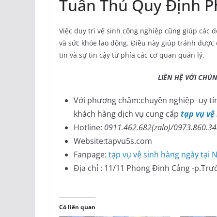
Tuân Thủ Quy Định P
Việc duy trì vệ sinh công nghiệp cũng giúp các 
và sức khỏe lao động. Điều này giúp tránh được
tin và sự tin cậy từ phía các cơ quan quản lý.
LIÊN HỆ VỚI CHÚNG 
Với phương châm:chuyên nghiệp -uy tín
khách hàng dịch vụ cung cấp
tạp vụ vệ
Hotline:
0911.462.682(zalo)/0973.860.3
Website:tapvu5s.com
Fanpage:
tạp vụ vệ sinh hàng ngày tại 
Địa chỉ : 11/11 Phong Đinh Cảng -p.Trư
Có liên quan