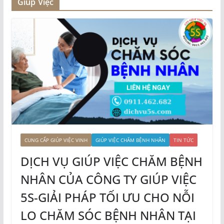
Giúp Việc
CUNG CẤP GIÚP VIỆC VINH
GIÚP VIỆC CHĂM BỆNH NHÂN
TIN TỨC
DỊCH VỤ GIÚP VIỆC CHĂM BỆNH
NHÂN CỦA CÔNG TY GIÚP VIỆC
5S-GIẢI PHÁP TỐI ƯU CHO NỖI
LO CHĂM SÓC BỆNH NHÂN TẠI