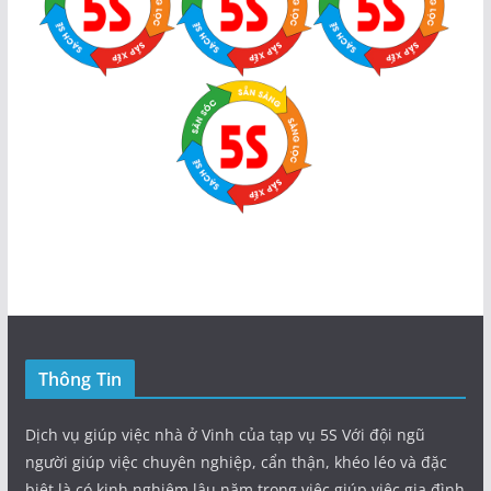
Thông Tin
Dịch vụ giúp việc nhà ở Vinh của tạp vụ 5S Với đội ngũ
người giúp việc chuyên nghiệp, cẩn thận, khéo léo và đặc
biệt là có kinh nghiệm lâu năm trong việc giúp việc gia đình