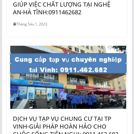
GIÚP VIỆC CHẤT LƯỢNG TẠI NGHỆ
AN-HÀ TĨNH:0911462682
Tháng Sáu 1, 2023
DỊCH VỤ TẠP VỤ CHUNG CƯ TẠI TP
VINH-GIẢI PHÁP HOÀN HẢO CHO