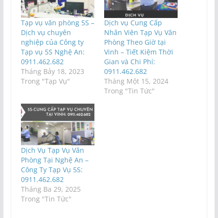
Tạp vụ văn phòng 5S –
Dịch vụ Cung Cấp
Dịch vụ chuyên
Nhân Viên Tạp Vụ Văn
nghiệp của Công ty
Phòng Theo Giờ tại
Tạp vụ 5S Nghệ An:
Vinh – Tiết Kiệm Thời
0911.462.682
Gian và Chi Phí:
Tháng Bảy 18, 2023
0911.462.682
Trong "Tạp Vụ"
Tháng Một 15, 2024
Trong "Tin Tức"
Dịch Vụ Tạp Vụ Văn
Phòng Tại Nghệ An –
Công Ty Tạp Vụ 5S:
0911.462.682
Tháng Ba 29, 2025
Trong "Tin Tức"