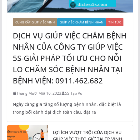
CUNG CẤP GIÚP VIỆC VINH
GIÚP VIỆC CHĂM BỆNH NHÂN
TIN TỨC
DỊCH VỤ GIÚP VIỆC CHĂM BỆNH
NHÂN CỦA CÔNG TY GIÚP VIỆC
5S-GIẢI PHÁP TỐI ƯU CHO NỖI
LO CHĂM SÓC BỆNH NHÂN TẠI
BỆNH VIỆN: 0911.462.682
Tháng Mười Một 10, 2023
5S Tạp Vụ
Ngày càng gia tăng số lượng bệnh nhân, đặc biệt là
trong bối cảnh đại dịch toàn cầu, đặt ra
LỢI ÍCH VƯỢT TRỘI CỦA DỊCH VỤ
GIÚP VIỆC THEO GIỜ TẠI TP VINH