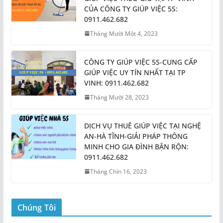
CỦA CÔNG TY GIÚP VIỆC 5S:
0911.462.682
Tháng Mười Một 4, 2023
CÔNG TY GIÚP VIỆC 5S-CUNG CẤP
GIÚP VIỆC UY TÍN NHẤT TẠI TP
VINH: 0911.462.682
Tháng Mười 28, 2023
DỊCH VỤ THUÊ GIÚP VIỆC TẠI NGHỆ
AN-HÀ TĨNH-GIẢI PHÁP THÔNG
MINH CHO GIA ĐÌNH BẬN RỘN:
0911.462.682
Tháng Chín 16, 2023
Chúng Tôi