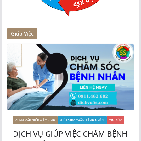
Giúp Việc
CUNG CẤP GIÚP VIỆC VINH
GIÚP VIỆC CHĂM BỆNH NHÂN
TIN TỨC
DỊCH VỤ GIÚP VIỆC CHĂM BỆNH