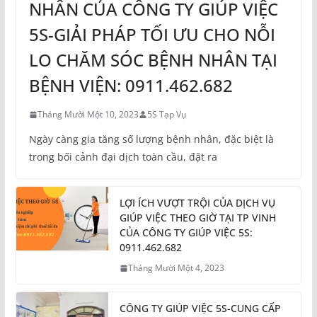
NHÂN CỦA CÔNG TY GIÚP VIỆC
5S-GIẢI PHÁP TỐI ƯU CHO NỖI
LO CHĂM SÓC BỆNH NHÂN TẠI
BỆNH VIỆN: 0911.462.682
Tháng Mười Một 10, 2023
5S Tạp Vụ
Ngày càng gia tăng số lượng bệnh nhân, đặc biệt là
trong bối cảnh đại dịch toàn cầu, đặt ra
LỢI ÍCH VƯỢT TRỘI CỦA DỊCH VỤ
GIÚP VIỆC THEO GIỜ TẠI TP VINH
CỦA CÔNG TY GIÚP VIỆC 5S:
0911.462.682
Tháng Mười Một 4, 2023
CÔNG TY GIÚP VIỆC 5S-CUNG CẤP