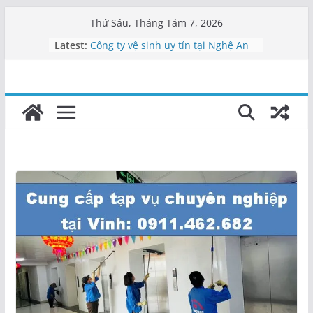
Skip
Thứ Sáu, Tháng Tám 7, 2026
to
Latest:
Công ty vệ sinh uy tín tại Nghệ An
content
Cung cấp nhân viên vệ sinh Nghệ
An
Dịch vụ tạp vụ Nghệ An | Cung cấp
nhân viên
Vệ sinh công nghiệp Nghệ An –
0911462682
Công ty vệ sinh Nghệ An uy tín |
Tạp vụ 5S