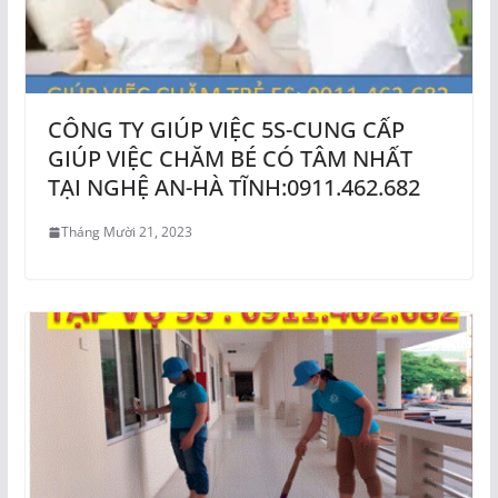
CÔNG TY GIÚP VIỆC 5S-CUNG CẤP
GIÚP VIỆC CHĂM BÉ CÓ TÂM NHẤT
TẠI NGHỆ AN-HÀ TĨNH:0911.462.682
Tháng Mười 21, 2023