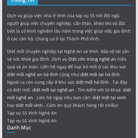
Thông Tin
Dịch vụ giúp việc nhà ở Vinh của tạp vụ 5S Với đội ngũ
người giúp việc chuyên nghiệp, cẩn thận, khéo léo và đặc
biệt là có kinh nghiệm lâu năm trong việc giúp việc gia đình
ở các căn hộ, chung cư ở tại Thành Phố Vinh.
Diệt mối chuyên nghiệp tại Nghệ An và Vinh. Bảo vệ tài sản
và sức khỏe gia đình. Dịch vụ
Diệt côn trùng nghệ an
hiệu
quả và an toàn. Liên hệ ngay để loại bỏ mối ở các khu vực
diệt mối nghệ an hà tĩnh
cũng như
diệt mối tại hà tĩnh
.
Ngoài ra còn cung cấp ở khu vực
diệt mối hà tĩnh
. Tại đây
có diệt mối:
diệt mối tại nghệ an
. Tìm kiếm với từ khoá:
diệt
mối nghệ an
. Liên hệ ngay nếu bạn cần:
diệt mối tại vinh
hay
diệt mối vinh
. Cảm ơn quý khách hàng rất nhiều!
Tạp vụ 5S Vinh Nghệ An
Tạp vụ 5S Vinh Nghệ An
Danh Mục