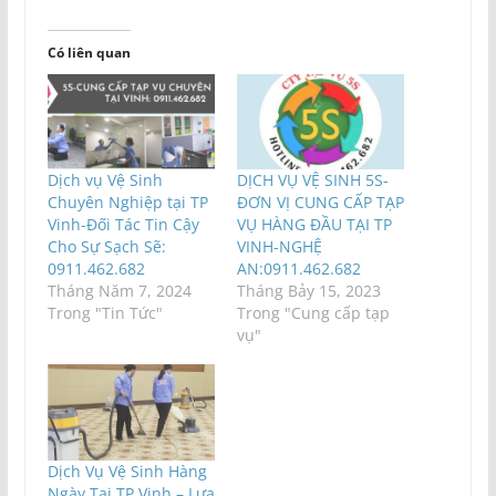
Có liên quan
Dịch vụ Vệ Sinh
DỊCH VỤ VỆ SINH 5S-
Chuyên Nghiệp tại TP
ĐƠN VỊ CUNG CẤP TẠP
Vinh-Đối Tác Tin Cậy
VỤ HÀNG ĐẦU TẠI TP
Cho Sự Sạch Sẽ:
VINH-NGHỆ
0911.462.682
AN:0911.462.682
Tháng Năm 7, 2024
Tháng Bảy 15, 2023
Trong "Tin Tức"
Trong "Cung cấp tạp
vụ"
Dịch Vụ Vệ Sinh Hàng
Ngày Tại TP Vinh – Lựa