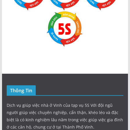
Thông Tin
Dịch vụ giúp việc nhà ở Vinh của tạp vụ 5S Với đội ngũ
người giúp việc chuyên nghiệp, cẩn thận, khéo léo và đặc
biệt là có kinh nghiệm lâu năm trong việc giúp việc gia đình
ở các căn hộ, chung cư ở tại Thành Phố Vinh.