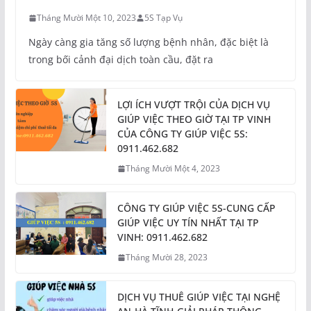
Tháng Mười Một 10, 2023
5S Tạp Vụ
Ngày càng gia tăng số lượng bệnh nhân, đặc biệt là
trong bối cảnh đại dịch toàn cầu, đặt ra
LỢI ÍCH VƯỢT TRỘI CỦA DỊCH VỤ
GIÚP VIỆC THEO GIỜ TẠI TP VINH
CỦA CÔNG TY GIÚP VIỆC 5S:
0911.462.682
Tháng Mười Một 4, 2023
CÔNG TY GIÚP VIỆC 5S-CUNG CẤP
GIÚP VIỆC UY TÍN NHẤT TẠI TP
VINH: 0911.462.682
Tháng Mười 28, 2023
DỊCH VỤ THUÊ GIÚP VIỆC TẠI NGHỆ