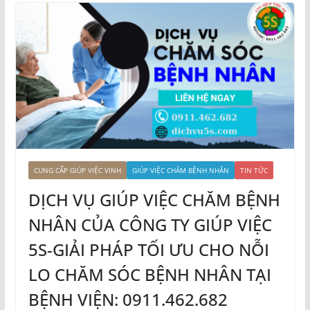
CUNG CẤP GIÚP VIỆC VINH
GIÚP VIỆC CHĂM BỆNH NHÂN
TIN TỨC
DỊCH VỤ GIÚP VIỆC CHĂM BỆNH
NHÂN CỦA CÔNG TY GIÚP VIỆC
5S-GIẢI PHÁP TỐI ƯU CHO NỖI
LO CHĂM SÓC BỆNH NHÂN TẠI
BỆNH VIỆN: 0911.462.682