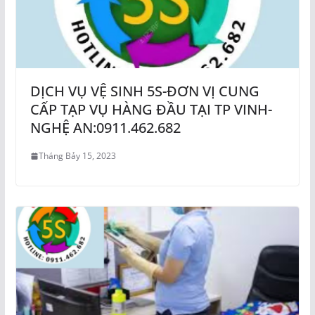
DỊCH VỤ VỆ SINH 5S-ĐƠN VỊ CUNG
CẤP TẠP VỤ HÀNG ĐẦU TẠI TP VINH-
NGHỆ AN:0911.462.682
Tháng Bảy 15, 2023