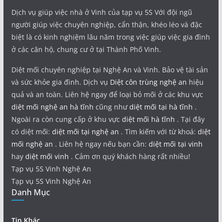
Dịch vụ giúp việc nhà ở Vinh của tạp vụ 5S Với đội ngũ
người giúp việc chuyên nghiệp, cẩn thận, khéo léo và đặc
biệt là có kinh nghiệm lâu năm trong việc giúp việc gia đình
ở các căn hộ, chung cư ở tại Thành Phố Vinh.
Diệt mối chuyên nghiệp tại Nghệ An và Vinh. Bảo vệ tài sản
và sức khỏe gia đình. Dịch vụ
Diệt côn trùng nghệ an
hiệu
quả và an toàn. Liên hệ ngay để loại bỏ mối ở các khu vực
diệt mối nghệ an hà tĩnh
cũng như
diệt mối tại hà tĩnh
.
Ngoài ra còn cung cấp ở khu vực
diệt mối hà tĩnh
. Tại đây
có diệt mối:
diệt mối tại nghệ an
. Tìm kiếm với từ khoá:
diệt
mối nghệ an
. Liên hệ ngay nếu bạn cần:
diệt mối tại vinh
hay
diệt mối vinh
. Cảm ơn quý khách hàng rất nhiều!
Tạp vụ 5S Vinh Nghệ An
Tạp vụ 5S Vinh Nghệ An
Danh Mục
Tin Khác