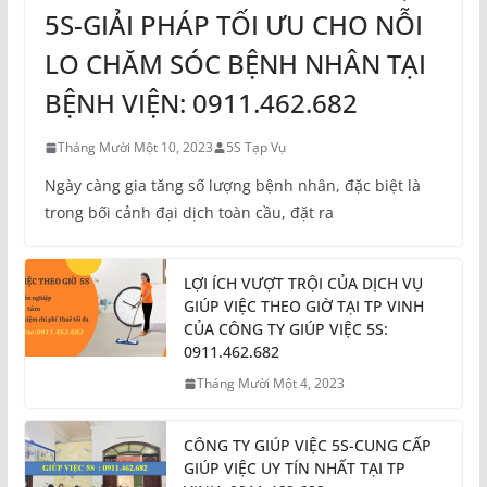
5S-GIẢI PHÁP TỐI ƯU CHO NỖI
LO CHĂM SÓC BỆNH NHÂN TẠI
BỆNH VIỆN: 0911.462.682
Tháng Mười Một 10, 2023
5S Tạp Vụ
Ngày càng gia tăng số lượng bệnh nhân, đặc biệt là
trong bối cảnh đại dịch toàn cầu, đặt ra
LỢI ÍCH VƯỢT TRỘI CỦA DỊCH VỤ
GIÚP VIỆC THEO GIỜ TẠI TP VINH
CỦA CÔNG TY GIÚP VIỆC 5S:
0911.462.682
Tháng Mười Một 4, 2023
CÔNG TY GIÚP VIỆC 5S-CUNG CẤP
GIÚP VIỆC UY TÍN NHẤT TẠI TP