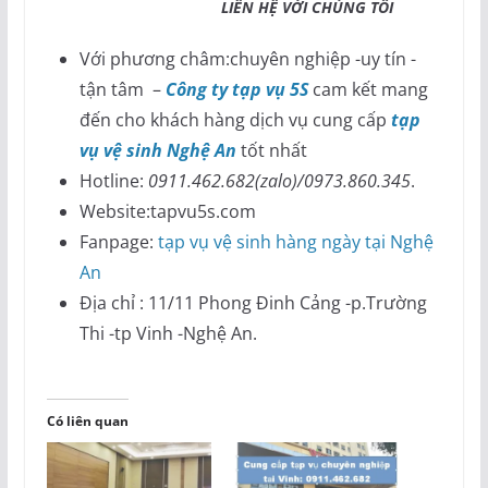
LIÊN HỆ VỚI CHÚNG TÔI
Với phương châm:chuyên nghiệp -uy tín -
tận tâm –
Công ty tạp vụ 5S
cam kết mang
đến cho khách hàng dịch vụ cung cấp
tạp
vụ vệ sinh Nghệ An
tốt nhất
Hotline:
0911.462.682(zalo)/0973.860.345
.
Website:tapvu5s.com
Fanpage:
tạp vụ vệ sinh hàng ngày tại Nghệ
An
Địa chỉ : 11/11 Phong Đinh Cảng -p.Trường
Thi -tp Vinh -Nghệ An.
Có liên quan