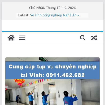
Skip
Chủ Nhật, Tháng Tám 9, 2026
to
Latest:
Vệ sinh công nghiệp Nghệ An –
content
0911462682
Vệ sinh bệnh viện Nghệ An
Vệ sinh văn phòng Nghệ An
Cung cấp nhân viên vệ sinh Nghệ
An
Dịch vụ tạp vụ Nghệ An | Cung cấp
nhân viên