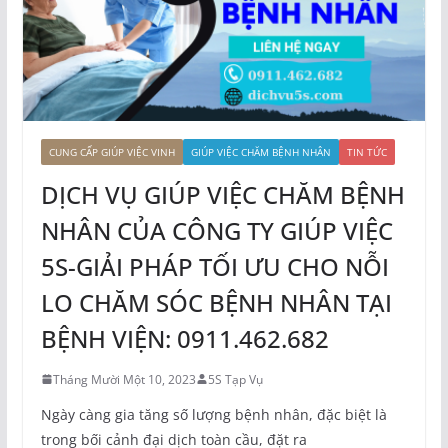
CUNG CẤP GIÚP VIỆC VINH
GIÚP VIỆC CHĂM BỆNH NHÂN
TIN TỨC
DỊCH VỤ GIÚP VIỆC CHĂM BỆNH
NHÂN CỦA CÔNG TY GIÚP VIỆC
5S-GIẢI PHÁP TỐI ƯU CHO NỖI
LO CHĂM SÓC BỆNH NHÂN TẠI
BỆNH VIỆN: 0911.462.682
Tháng Mười Một 10, 2023
5S Tạp Vụ
Ngày càng gia tăng số lượng bệnh nhân, đặc biệt là
trong bối cảnh đại dịch toàn cầu, đặt ra