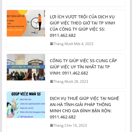
LỢI ÍCH VƯỢT TRỘI CỦA DỊCH VỤ
GIÚP VIỆC THEO GIỜ TẠI TP VINH
CỦA CÔNG TY GIÚP VIỆC 5S:
0911.462.682
Tháng Mười Một 4, 2023
CÔNG TY GIÚP VIỆC 5S-CUNG CẤP
GIÚP VIỆC UY TÍN NHẤT TẠI TP
VINH: 0911.462.682
Tháng Mười 28, 2023
DỊCH VỤ THUÊ GIÚP VIỆC TẠI NGHỆ
AN-HÀ TĨNH-GIẢI PHÁP THÔNG
MINH CHO GIA ĐÌNH BẬN RỘN:
0911.462.682
Tháng Chín 16, 2023