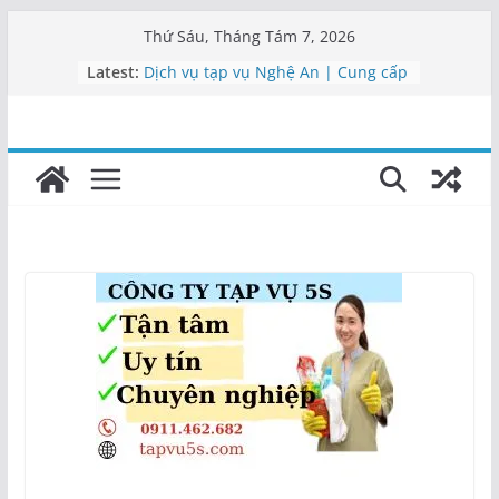
Skip
Thứ Sáu, Tháng Tám 7, 2026
to
Cung cấp nhân viên vệ sinh Nghệ
Latest:
An
content
Dịch vụ tạp vụ Nghệ An | Cung cấp
nhân viên
Vệ sinh công nghiệp Nghệ An –
0911462682
Công ty vệ sinh Nghệ An uy tín |
Tạp vụ 5S
Công ty vệ sinh uy tín tại Nghệ An