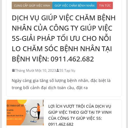
CUNG CẤP GIÚP VIỆC VINH
GIÚP VIỆC CHĂM BỆNH NHÂN
TIN TỨC
DỊCH VỤ GIÚP VIỆC CHĂM BỆNH
NHÂN CỦA CÔNG TY GIÚP VIỆC
5S-GIẢI PHÁP TỐI ƯU CHO NỖI
LO CHĂM SÓC BỆNH NHÂN TẠI
BỆNH VIỆN: 0911.462.682
Tháng Mười Một 10, 2023
5S Tạp Vụ
Ngày càng gia tăng số lượng bệnh nhân, đặc biệt là
trong bối cảnh đại dịch toàn cầu, đặt ra
LỢI ÍCH VƯỢT TRỘI CỦA DỊCH VỤ
GIÚP VIỆC THEO GIỜ TẠI TP VINH
CỦA CÔNG TY GIÚP VIỆC 5S:
0911.462.682