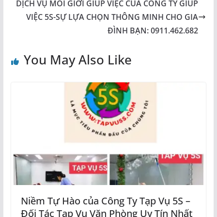
DỊCH VỤ MÔI GIỚI GIÚP VIỆC CỦA CÔNG TY GIÚP
VIỆC 5S-SỰ LỰA CHỌN THÔNG MINH CHO GIA
ĐÌNH BẠN: 0911.462.682
You May Also Like
Niềm Tự Hào của Công Ty Tạp Vụ 5S –
Đối Tác Tạp Vụ Văn Phòng Uy Tín Nhất