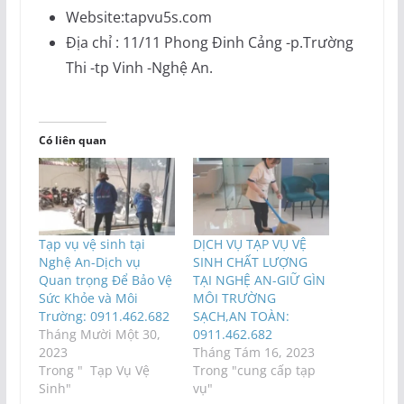
Website:tapvu5s.com
Địa chỉ : 11/11 Phong Đinh Cảng -p.Trường
Thi -tp Vinh -Nghệ An.
Có liên quan
Tạp vụ vệ sinh tại
DỊCH VỤ TẠP VỤ VỆ
Nghệ An-Dịch vụ
SINH CHẤT LƯỢNG
Quan trọng Để Bảo Vệ
TẠI NGHỆ AN-GIỮ GÌN
Sức Khỏe và Môi
MÔI TRƯỜNG
Trường: 0911.462.682
SẠCH,AN TOÀN:
Tháng Mười Một 30,
0911.462.682
2023
Tháng Tám 16, 2023
Trong " Tạp Vụ Vệ
Trong "cung cấp tạp
Sinh"
vụ"