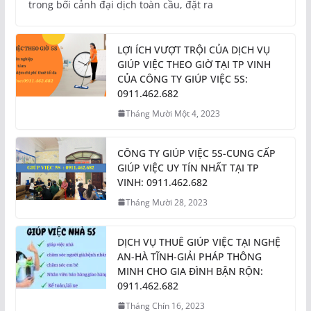
trong bối cảnh đại dịch toàn cầu, đặt ra
LỢI ÍCH VƯỢT TRỘI CỦA DỊCH VỤ
GIÚP VIỆC THEO GIỜ TẠI TP VINH
CỦA CÔNG TY GIÚP VIỆC 5S:
0911.462.682
Tháng Mười Một 4, 2023
CÔNG TY GIÚP VIỆC 5S-CUNG CẤP
GIÚP VIỆC UY TÍN NHẤT TẠI TP
VINH: 0911.462.682
Tháng Mười 28, 2023
DỊCH VỤ THUÊ GIÚP VIỆC TẠI NGHỆ
AN-HÀ TĨNH-GIẢI PHÁP THÔNG
MINH CHO GIA ĐÌNH BẬN RỘN:
0911.462.682
Tháng Chín 16, 2023