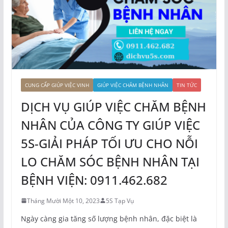
CUNG CẤP GIÚP VIỆC VINH
GIÚP VIỆC CHĂM BỆNH NHÂN
TIN TỨC
DỊCH VỤ GIÚP VIỆC CHĂM BỆNH
NHÂN CỦA CÔNG TY GIÚP VIỆC
5S-GIẢI PHÁP TỐI ƯU CHO NỖI
LO CHĂM SÓC BỆNH NHÂN TẠI
BỆNH VIỆN: 0911.462.682
Tháng Mười Một 10, 2023
5S Tạp Vụ
Ngày càng gia tăng số lượng bệnh nhân, đặc biệt là