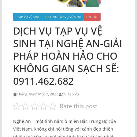
TẠP VỤ VỆ SINH
DỊCH VỤ TẠP VỤ VỆ SINH
TIN TỨC
DỊCH VỤ TẠP VỤ VỆ
SINH TẠI NGHỆ AN-GIẢI
PHÁP HOÀN HẢO CHO
KHÔNG GIAN SẠCH SẼ:
0911.462.682
Tháng Mười Một 7, 2023
5S Tạp Vụ
Rate this post
Nghệ An – một tỉnh nằm ở miền Bắc Trung Bộ của
Việt Nam, không chỉ nổi tiếng với cảnh đẹp thiên
nhiên mà còn có một nền kinh tế ngày càng phát