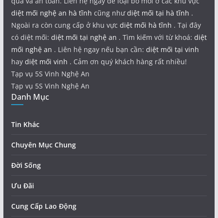
quả và an toàn. Liên hệ ngay để loại bỏ mối ở các khu vực
diệt mối nghệ an hà tĩnh
cũng như
diệt mối tại hà tĩnh
.
Ngoài ra còn cung cấp ở khu vực
diệt mối hà tĩnh
. Tại đây
có diệt mối:
diệt mối tại nghệ an
. Tìm kiếm với từ khoá:
diệt
mối nghệ an
. Liên hệ ngay nếu bạn cần:
diệt mối tại vinh
hay
diệt mối vinh
. Cảm ơn quý khách hàng rất nhiều!
Tạp vụ 5S Vinh Nghệ An
Tạp vụ 5S Vinh Nghệ An
Danh Mục
Tin Khác
Chuyên Mục Chung
Đời Sống
Ưu Đãi
Cung Cấp Lao Động