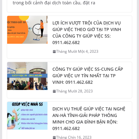
trong bối cảnh đại dịch toàn cầu, đặt ra
LỢI ÍCH VƯỢT TRỘI CỦA DỊCH VỤ
GIÚP VIỆC THEO GIỜ TẠI TP VINH
CỦA CÔNG TY GIÚP VIỆC 5S:
0911.462.682
Tháng Mười Một 4, 2023
CÔNG TY GIÚP VIỆC 5S-CUNG CẤP
GIÚP VIỆC UY TÍN NHẤT TẠI TP
VINH: 0911.462.682
Tháng Mười 28, 2023
DỊCH VỤ THUÊ GIÚP VIỆC TẠI NGHỆ
AN-HÀ TĨNH-GIẢI PHÁP THÔNG
MINH CHO GIA ĐÌNH BẬN RỘN:
0911.462.682
Tháng Chín 16, 2023