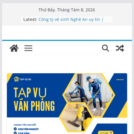
Skip
Thứ Bảy, Tháng Tám 8, 2026
to
Latest:
Công ty vệ sinh Nghệ An uy tín |
content
Tạp vụ 5S
Vệ sinh văn phòng Nghệ An
Cung cấp nhân viên vệ sinh Nghệ
An
Dịch vụ tạp vụ Nghệ An | Cung cấp
nhân viên
Vệ sinh công nghiệp Nghệ An –
0911462682