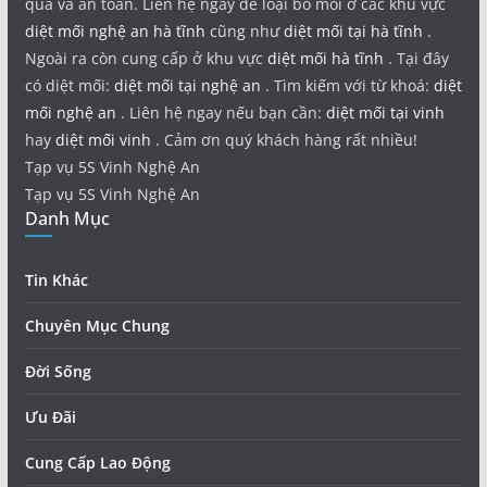
quả và an toàn. Liên hệ ngay để loại bỏ mối ở các khu vực
diệt mối nghệ an hà tĩnh
cũng như
diệt mối tại hà tĩnh
.
Ngoài ra còn cung cấp ở khu vực
diệt mối hà tĩnh
. Tại đây
có diệt mối:
diệt mối tại nghệ an
. Tìm kiếm với từ khoá:
diệt
mối nghệ an
. Liên hệ ngay nếu bạn cần:
diệt mối tại vinh
hay
diệt mối vinh
. Cảm ơn quý khách hàng rất nhiều!
Tạp vụ 5S Vinh Nghệ An
Tạp vụ 5S Vinh Nghệ An
Danh Mục
Tin Khác
Chuyên Mục Chung
Đời Sống
Ưu Đãi
Cung Cấp Lao Động