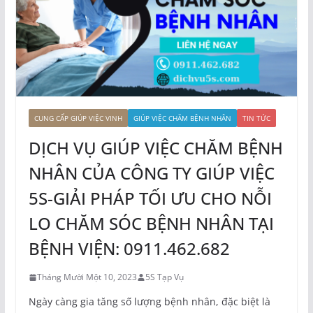
CUNG CẤP GIÚP VIỆC VINH
GIÚP VIỆC CHĂM BỆNH NHÂN
TIN TỨC
DỊCH VỤ GIÚP VIỆC CHĂM BỆNH
NHÂN CỦA CÔNG TY GIÚP VIỆC
5S-GIẢI PHÁP TỐI ƯU CHO NỖI
LO CHĂM SÓC BỆNH NHÂN TẠI
BỆNH VIỆN: 0911.462.682
Tháng Mười Một 10, 2023
5S Tạp Vụ
Ngày càng gia tăng số lượng bệnh nhân, đặc biệt là