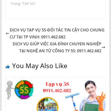
Trong "TAP VU"
DỊCH VỤ TẠP VỤ 5S-ĐỐI TÁC TIN CẬY CHO CHUNG
CƯ TẠI TP VINH: 0911.462.682
DỊCH VỤ GIÚP VIỆC GIA ĐÌNH CHUYEN NGHIỆP
TẠI NGHỆ AN TỪ CÔNG TY 5S: 0911.462.682
You May Also Like