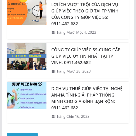
LỢI ÍCH VƯỢT TRỘI CỦA DỊCH VỤ
GIÚP VIỆC THEO GIỜ TẠI TP VINH
CỦA CÔNG TY GIÚP VIỆC 5S:
0911.462.682
Tháng Mười Một 4, 2023
CÔNG TY GIÚP VIỆC 5S-CUNG CẤP
GIÚP VIỆC UY TÍN NHẤT TẠI TP
VINH: 0911.462.682
Tháng Mười 28, 2023
DỊCH VỤ THUÊ GIÚP VIỆC TẠI NGHỆ
AN-HÀ TĨNH-GIẢI PHÁP THÔNG
MINH CHO GIA ĐÌNH BẬN RỘN:
0911.462.682
Tháng Chín 16, 2023