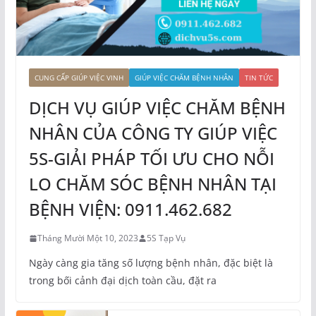
CUNG CẤP GIÚP VIỆC VINH
GIÚP VIỆC CHĂM BỆNH NHÂN
TIN TỨC
DỊCH VỤ GIÚP VIỆC CHĂM BỆNH
NHÂN CỦA CÔNG TY GIÚP VIỆC
5S-GIẢI PHÁP TỐI ƯU CHO NỖI
LO CHĂM SÓC BỆNH NHÂN TẠI
BỆNH VIỆN: 0911.462.682
Tháng Mười Một 10, 2023
5S Tạp Vụ
Ngày càng gia tăng số lượng bệnh nhân, đặc biệt là
trong bối cảnh đại dịch toàn cầu, đặt ra