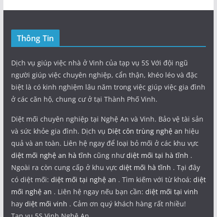
Thông Tin
Dịch vụ giúp việc nhà ở Vinh của tạp vụ 5S Với đội ngũ
người giúp việc chuyên nghiệp, cẩn thận, khéo léo và đặc
biệt là có kinh nghiệm lâu năm trong việc giúp việc gia đình
ở các căn hộ, chung cư ở tại Thành Phố Vinh.
Diệt mối chuyên nghiệp tại Nghệ An và Vinh. Bảo vệ tài sản
và sức khỏe gia đình. Dịch vụ
Diệt côn trùng nghệ an
hiệu
quả và an toàn. Liên hệ ngay để loại bỏ mối ở các khu vực
diệt mối nghệ an hà tĩnh
cũng như
diệt mối tại hà tĩnh
.
Ngoài ra còn cung cấp ở khu vực
diệt mối hà tĩnh
. Tại đây
có diệt mối:
diệt mối tại nghệ an
. Tìm kiếm với từ khoá:
diệt
mối nghệ an
. Liên hệ ngay nếu bạn cần:
diệt mối tại vinh
hay
diệt mối vinh
. Cảm ơn quý khách hàng rất nhiều!
Tạp vụ 5S Vinh Nghệ An