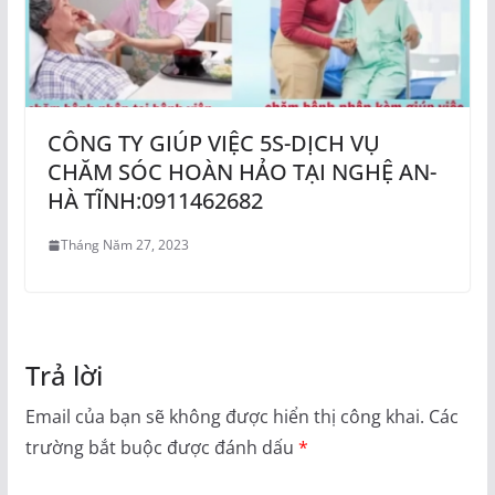
CÔNG TY GIÚP VIỆC 5S-DỊCH VỤ
CHĂM SÓC HOÀN HẢO TẠI NGHỆ AN-
HÀ TĨNH:0911462682
Tháng Năm 27, 2023
Trả lời
Email của bạn sẽ không được hiển thị công khai.
Các
trường bắt buộc được đánh dấu
*