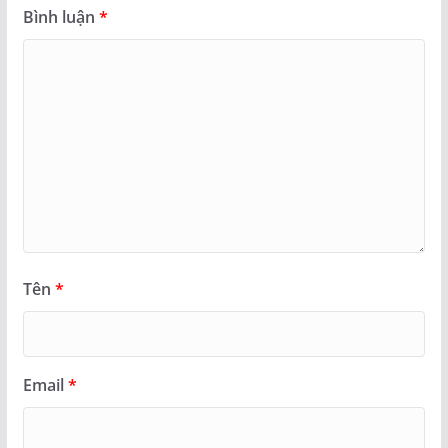
Bình luận
*
Tên
*
Email
*