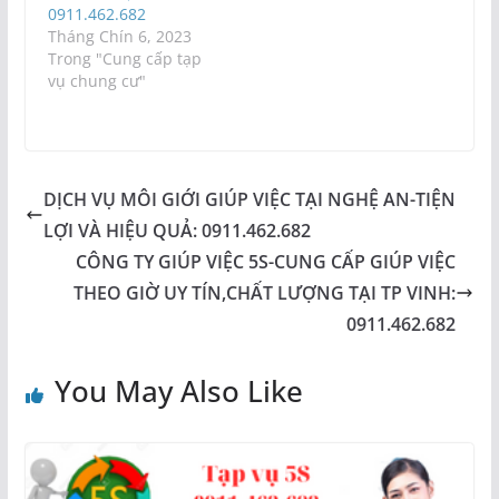
0911.462.682
Tháng Chín 6, 2023
Trong "Cung cấp tạp
vụ chung cư"
DỊCH VỤ MÔI GIỚI GIÚP VIỆC TẠI NGHỆ AN-TIỆN
LỢI VÀ HIỆU QUẢ: 0911.462.682
CÔNG TY GIÚP VIỆC 5S-CUNG CẤP GIÚP VIỆC
THEO GIỜ UY TÍN,CHẤT LƯỢNG TẠI TP VINH:
0911.462.682
You May Also Like