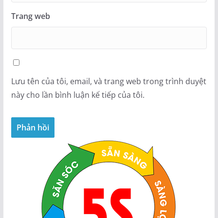
Trang web
Lưu tên của tôi, email, và trang web trong trình duyệt
này cho lần bình luận kế tiếp của tôi.