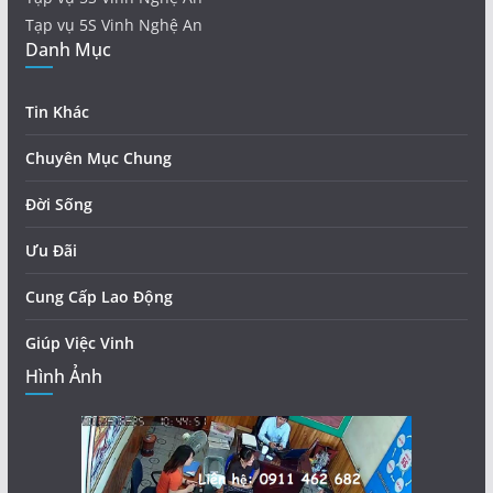
Tạp vụ 5S Vinh Nghệ An
Danh Mục
Tin Khác
Chuyên Mục Chung
Đời Sống
Ưu Đãi
Cung Cấp Lao Động
Giúp Việc Vinh
Hình Ảnh