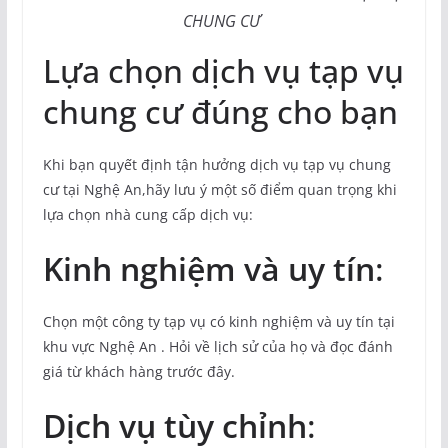
CHUNG CƯ
Lựa chọn dịch vụ tạp vụ
chung cư đúng cho bạn
Khi bạn quyết định tận hưởng dịch vụ tạp vụ chung
cư tại Nghệ An,hãy lưu ý một số điểm quan trọng khi
lựa chọn nhà cung cấp dịch vụ:
Kinh nghiệm và uy tín
:
Chọn một công ty tạp vụ có kinh nghiệm và uy tín tại
khu vực Nghệ An . Hỏi về lịch sử của họ và đọc đánh
giá từ khách hàng trước đây.
Dịch vụ tùy chỉnh
: