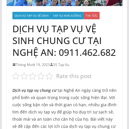
DỊCH VỤ TẠP VỤ VỆ SINH
TẠP VỤ NHÀ XƯỞNG
TIN TỨC
DỊCH VỤ TẠP VỤ VỆ
SINH CHUNG CƯ TẠI
NGHỆ AN: 0911.462.682
Tháng Mười 19, 2023
5S Tạp Vụ
Rate this post
Dịch vụ tạp vụ chung cư
tại Nghệ An ngày càng trở nên
phổ biến và quan trọng trong cuộc sống hiện đại. Với
cuộc sống bận rộn và thời gian có hạn, nhiều gia đình
tìm đến dịch vụ tạp vụ để giúp họ duy trì sự sạch sẽ,
thoải mái và an toàn cho căn hộ của họ. Bài viết này
sẽ đề cập đến các lợi ích của dịch vụ tạp vụ chung cư