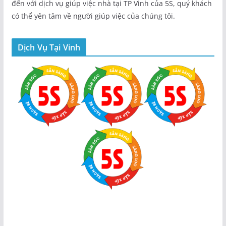
đến với dịch vụ giúp việc nhà tại TP Vinh của 5S, quý khách
có thể yên tâm về người giúp việc của chúng tôi.
Dịch Vụ Tại Vinh