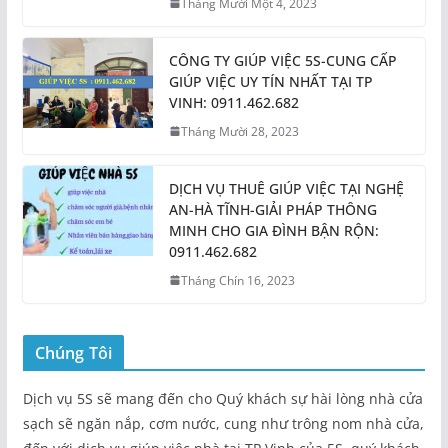
Tháng Mười Một 4, 2023
CÔNG TY GIÚP VIỆC 5S-CUNG CẤP
GIÚP VIỆC UY TÍN NHẤT TẠI TP
VINH: 0911.462.682
Tháng Mười 28, 2023
DỊCH VỤ THUÊ GIÚP VIỆC TẠI NGHỆ
AN-HÀ TĨNH-GIẢI PHÁP THÔNG
MINH CHO GIA ĐÌNH BẬN RỘN:
0911.462.682
Tháng Chín 16, 2023
Chúng Tôi
Dịch vụ 5S sẽ mang đến cho Quý khách sự hài lòng nhà cửa
sạch sẽ ngăn nắp, cơm nước, cung như trông nom nhà cửa,