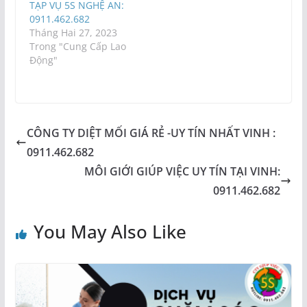
TẠP VỤ 5S NGHỆ AN:
0911.462.682
Tháng Hai 27, 2023
Trong "Cung Cấp Lao
Động"
CÔNG TY DIỆT MỐI GIÁ RẺ -UY TÍN NHẤT VINH :
0911.462.682
MÔI GIỚI GIÚP VIỆC UY TÍN TẠI VINH:
0911.462.682
You May Also Like