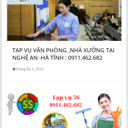
TẠP VỤ VĂN PHÒNG ,NHÀ XƯỞNG TẠI
NGHỆ AN -HÀ TĨNH : 0911.462.682
Tháng Ba 5, 2023