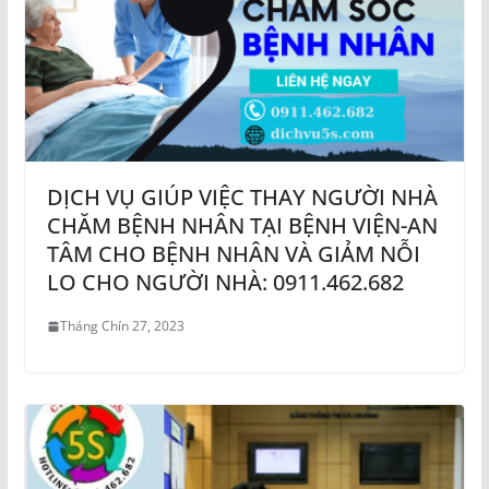
DỊCH VỤ GIÚP VIỆC THAY NGƯỜI NHÀ
CHĂM BỆNH NHÂN TẠI BỆNH VIỆN-AN
TÂM CHO BỆNH NHÂN VÀ GIẢM NỖI
LO CHO NGƯỜI NHÀ: 0911.462.682
Tháng Chín 27, 2023