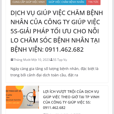
CUNG CẤP GIÚP VIỆC VINH
GIÚP VIỆC CHĂM BỆNH NHÂN
TIN TỨC
DỊCH VỤ GIÚP VIỆC CHĂM BỆNH
NHÂN CỦA CÔNG TY GIÚP VIỆC
5S-GIẢI PHÁP TỐI ƯU CHO NỖI
LO CHĂM SÓC BỆNH NHÂN TẠI
BỆNH VIỆN: 0911.462.682
Tháng Mười Một 10, 2023
5S Tạp Vụ
Ngày càng gia tăng số lượng bệnh nhân, đặc biệt là
trong bối cảnh đại dịch toàn cầu, đặt ra
LỢI ÍCH VƯỢT TRỘI CỦA DỊCH VỤ
GIÚP VIỆC THEO GIỜ TẠI TP VINH
CỦA CÔNG TY GIÚP VIỆC 5S:
0911.462.682