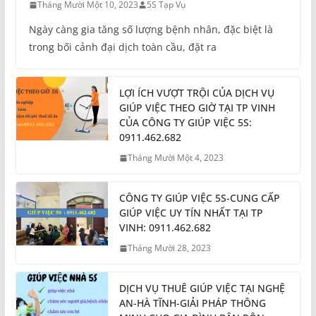
Tháng Mười Một 10, 2023
5S Tạp Vụ
Ngày càng gia tăng số lượng bệnh nhân, đặc biệt là
trong bối cảnh đại dịch toàn cầu, đặt ra
LỢI ÍCH VƯỢT TRỘI CỦA DỊCH VỤ
GIÚP VIỆC THEO GIỜ TẠI TP VINH
CỦA CÔNG TY GIÚP VIỆC 5S:
0911.462.682
Tháng Mười Một 4, 2023
CÔNG TY GIÚP VIỆC 5S-CUNG CẤP
GIÚP VIỆC UY TÍN NHẤT TẠI TP
VINH: 0911.462.682
Tháng Mười 28, 2023
DỊCH VỤ THUÊ GIÚP VIỆC TẠI NGHỆ
AN-HÀ TĨNH-GIẢI PHÁP THÔNG