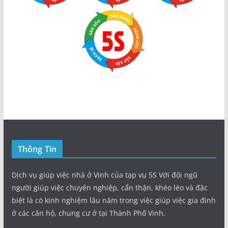
Thông Tin
Dịch vụ giúp việc nhà ở Vinh của tạp vụ 5S Với đội ngũ
người giúp việc chuyên nghiệp, cẩn thận, khéo léo và đặc
biệt là có kinh nghiệm lâu năm trong việc giúp việc gia đình
ở các căn hộ, chung cư ở tại Thành Phố Vinh.