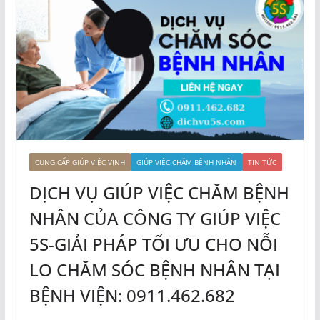
CUNG CẤP GIÚP VIỆC VINH
GIÚP VIỆC CHĂM BỆNH NHÂN
TIN TỨC
DỊCH VỤ GIÚP VIỆC CHĂM BỆNH
NHÂN CỦA CÔNG TY GIÚP VIỆC
5S-GIẢI PHÁP TỐI ƯU CHO NỖI
LO CHĂM SÓC BỆNH NHÂN TẠI
BỆNH VIỆN: 0911.462.682