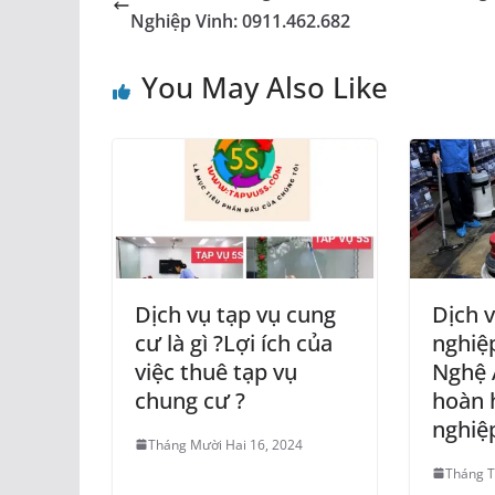
Nghiệp Vinh: 0911.462.682
You May Also Like
Dịch vụ tạp vụ cung
Dịch v
cư là gì ?Lợi ích của
nghiệp
việc thuê tạp vụ
Nghệ 
chung cư ?
hoàn 
nghiệ
Tháng Mười Hai 16, 2024
Tháng T