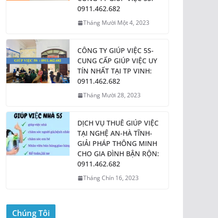
0911.462.682
Tháng Mười Một 4, 2023
CÔNG TY GIÚP VIỆC 5S-
CUNG CẤP GIÚP VIỆC UY
TÍN NHẤT TẠI TP VINH:
0911.462.682
Tháng Mười 28, 2023
DỊCH VỤ THUÊ GIÚP VIỆC
TẠI NGHỆ AN-HÀ TĨNH-
GIẢI PHÁP THÔNG MINH
CHO GIA ĐÌNH BẬN RỘN:
0911.462.682
Tháng Chín 16, 2023
Chúng Tôi