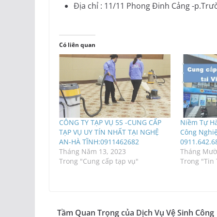
Địa chỉ : 11/11 Phong Đinh Cảng -p.Trư
Có liên quan
CÔNG TY TẠP VỤ 5S -CUNG CẤP
Niềm Tự Hà
TẠP VỤ UY TÍN NHẤT TẠI NGHỆ
Công Nghiệ
AN-HÀ TĨNH:0911462682
0911.642.6
Tháng Năm 13, 2023
Tháng Mười
Trong "Cung cấp tạp vụ"
Trong "Tin
Tầm Quan Trọng của Dịch Vụ Vệ Sinh Công