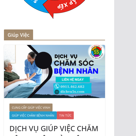
Giúp Việc
CUNG CẤP GIÚP VIỆC VINH
GIÚP VIỆC CHĂM BỆNH NHÂN
TIN TỨC
DỊCH VỤ GIÚP VIỆC CHĂM