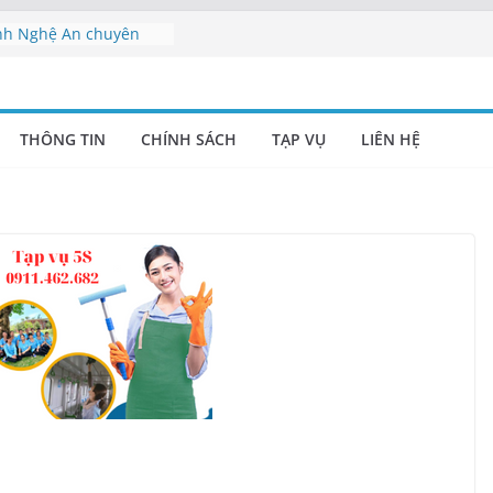
inh Nghệ An chuyên
vụ Nghệ An | Cung cấp
 nghiệp Nghệ An –
THÔNG TIN
CHÍNH SÁCH
TẠP VỤ
LIÊN HỆ
nh Nghệ An uy tín |
nh uy tín tại Nghệ An