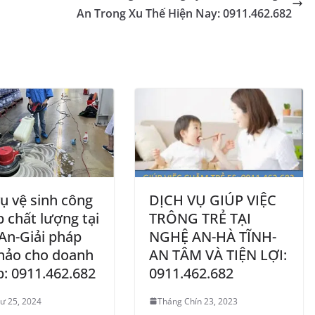
An Trong Xu Thế Hiện Nay: 0911.462.682
ụ vệ sinh công
DỊCH VỤ GIÚP VIỆC
 chất lượng tại
TRÔNG TRẺ TẠI
An-Giải pháp
NGHỆ AN-HÀ TĨNH-
hảo cho doanh
AN TÂM VÀ TIỆN LỢI:
p: 0911.462.682
0911.462.682
ư 25, 2024
Tháng Chín 23, 2023