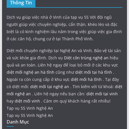
Thông Tin
Dịch vụ giúp việc nhà ở Vinh của tạp vụ 5S Với đội ngũ
người giúp việc chuyên nghiệp, cẩn thận, khéo léo và đặc
biệt là có kinh nghiệm lâu năm trong việc giúp việc gia đình
ở các căn hộ, chung cư ở tại Thành Phố Vinh.
Diệt mối chuyên nghiệp tại Nghệ An và Vinh. Bảo vệ tài sản
và sức khỏe gia đình. Dịch vụ
Diệt côn trùng nghệ an
hiệu
quả và an toàn. Liên hệ ngay để loại bỏ mối ở các khu vực
diệt mối nghệ an hà tĩnh
cũng như
diệt mối tại hà tĩnh
.
Ngoài ra còn cung cấp ở khu vực
diệt mối hà tĩnh
. Tại đây
có diệt mối:
diệt mối tại nghệ an
. Tìm kiếm với từ khoá:
diệt
mối nghệ an
. Liên hệ ngay nếu bạn cần:
diệt mối tại vinh
hay
diệt mối vinh
. Cảm ơn quý khách hàng rất nhiều!
Tạp vụ 5S Vinh Nghệ An
Tạp vụ 5S Vinh Nghệ An
Danh Mục