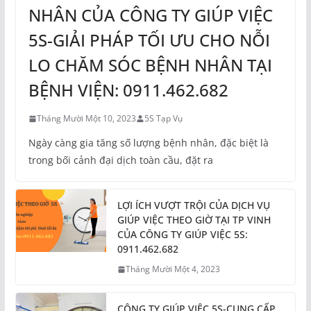
NHÂN CỦA CÔNG TY GIÚP VIỆC
5S-GIẢI PHÁP TỐI ƯU CHO NỖI
LO CHĂM SÓC BỆNH NHÂN TẠI
BỆNH VIỆN: 0911.462.682
Tháng Mười Một 10, 2023
5S Tạp Vụ
Ngày càng gia tăng số lượng bệnh nhân, đặc biệt là
trong bối cảnh đại dịch toàn cầu, đặt ra
LỢI ÍCH VƯỢT TRỘI CỦA DỊCH VỤ
GIÚP VIỆC THEO GIỜ TẠI TP VINH
CỦA CÔNG TY GIÚP VIỆC 5S:
0911.462.682
Tháng Mười Một 4, 2023
CÔNG TY GIÚP VIỆC 5S-CUNG CẤP