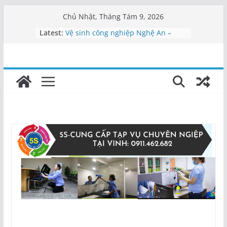
Skip
Chủ Nhật, Tháng Tám 9, 2026
to
Latest:
Vệ sinh công nghiệp Nghệ An –
content
0911462682
Vệ sinh bệnh viện Nghệ An
Vệ sinh văn phòng Nghệ An
Cung cấp nhân viên vệ sinh Nghệ
An
Dịch vụ tạp vụ Nghệ An | Cung cấp
nhân viên