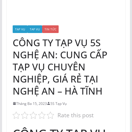
TẠP VỤ
TAP VU
TIN TỨC
CÔNG TY TẠP VỤ 5S
NGHỆ AN: CUNG CẤP
TẠP VỤ CHUYÊN
NGHIỆP, GIÁ RẺ TẠI
NGHỆ AN – HÀ TĨNH
Tháng Ba 15, 2023
5S Tạp Vụ
Rate this post