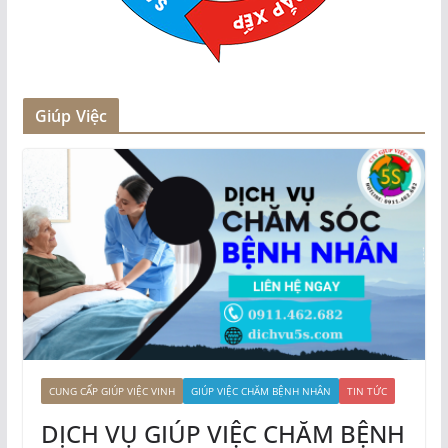
Giúp Việc
CUNG CẤP GIÚP VIỆC VINH
GIÚP VIỆC CHĂM BỆNH NHÂN
TIN TỨC
DỊCH VỤ GIÚP VIỆC CHĂM BỆNH