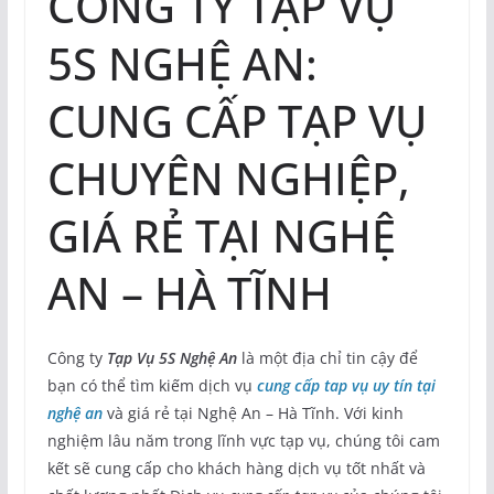
CÔNG TY TẠP VỤ
5S NGHỆ AN:
CUNG CẤP TẠP VỤ
CHUYÊN NGHIỆP,
GIÁ RẺ TẠI NGHỆ
AN – HÀ TĨNH
Công ty
Tạp Vụ 5S Nghệ An
là một địa chỉ tin cậy để
bạn có thể tìm kiếm dịch vụ
cung cấp tap vụ uy tín tại
nghệ an
và giá rẻ tại Nghệ An – Hà Tĩnh. Với kinh
nghiệm lâu năm trong lĩnh vực tạp vụ, chúng tôi cam
kết sẽ cung cấp cho khách hàng dịch vụ tốt nhất và