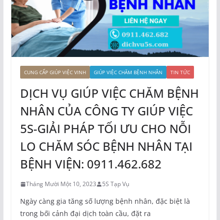
CUNG CẤP GIÚP VIỆC VINH
GIÚP VIỆC CHĂM BỆNH NHÂN
TIN TỨC
DỊCH VỤ GIÚP VIỆC CHĂM BỆNH
NHÂN CỦA CÔNG TY GIÚP VIỆC
5S-GIẢI PHÁP TỐI ƯU CHO NỖI
LO CHĂM SÓC BỆNH NHÂN TẠI
BỆNH VIỆN: 0911.462.682
Tháng Mười Một 10, 2023
5S Tạp Vụ
Ngày càng gia tăng số lượng bệnh nhân, đặc biệt là
trong bối cảnh đại dịch toàn cầu, đặt ra