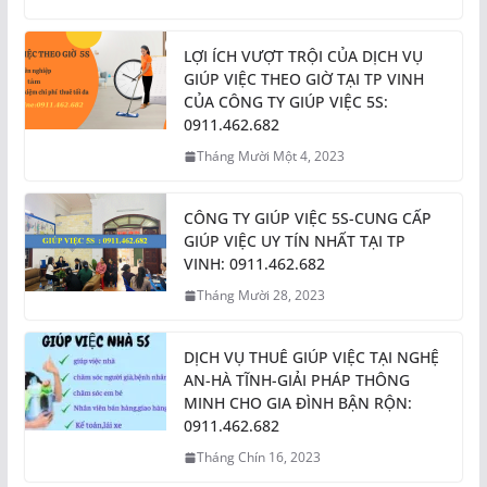
LỢI ÍCH VƯỢT TRỘI CỦA DỊCH VỤ
GIÚP VIỆC THEO GIỜ TẠI TP VINH
CỦA CÔNG TY GIÚP VIỆC 5S:
0911.462.682
Tháng Mười Một 4, 2023
CÔNG TY GIÚP VIỆC 5S-CUNG CẤP
GIÚP VIỆC UY TÍN NHẤT TẠI TP
VINH: 0911.462.682
Tháng Mười 28, 2023
DỊCH VỤ THUÊ GIÚP VIỆC TẠI NGHỆ
AN-HÀ TĨNH-GIẢI PHÁP THÔNG
MINH CHO GIA ĐÌNH BẬN RỘN:
0911.462.682
Tháng Chín 16, 2023