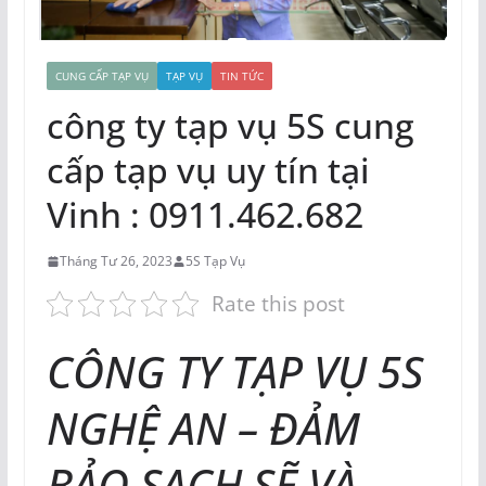
CUNG CẤP TẠP VỤ
TẠP VỤ
TIN TỨC
công ty tạp vụ 5S cung
cấp tạp vụ uy tín tại
Vinh : 0911.462.682
Tháng Tư 26, 2023
5S Tạp Vụ
Rate this post
CÔNG TY TẠP VỤ 5S
NGHỆ AN – ĐẢM
BẢO SẠCH SẼ VÀ