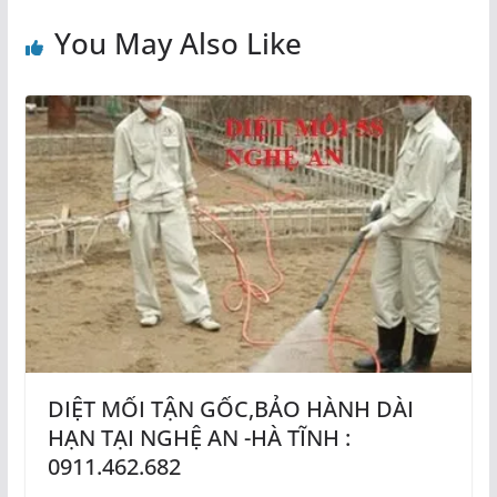
You May Also Like
DIỆT MỐI TẬN GỐC,BẢO HÀNH DÀI
HẠN TẠI NGHỆ AN -HÀ TĨNH :
0911.462.682