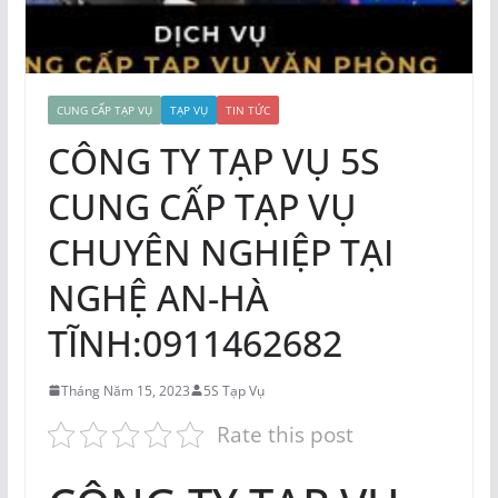
CUNG CẤP TẠP VỤ
TẠP VỤ
TIN TỨC
CÔNG TY TẠP VỤ 5S
CUNG CẤP TẠP VỤ
CHUYÊN NGHIỆP TẠI
NGHỆ AN-HÀ
TĨNH:0911462682
Tháng Năm 15, 2023
5S Tạp Vụ
Rate this post