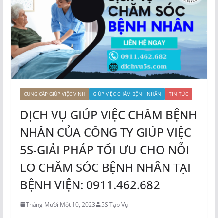
CUNG CẤP GIÚP VIỆC VINH
GIÚP VIỆC CHĂM BỆNH NHÂN
TIN TỨC
DỊCH VỤ GIÚP VIỆC CHĂM BỆNH
NHÂN CỦA CÔNG TY GIÚP VIỆC
5S-GIẢI PHÁP TỐI ƯU CHO NỖI
LO CHĂM SÓC BỆNH NHÂN TẠI
BỆNH VIỆN: 0911.462.682
Tháng Mười Một 10, 2023
5S Tạp Vụ