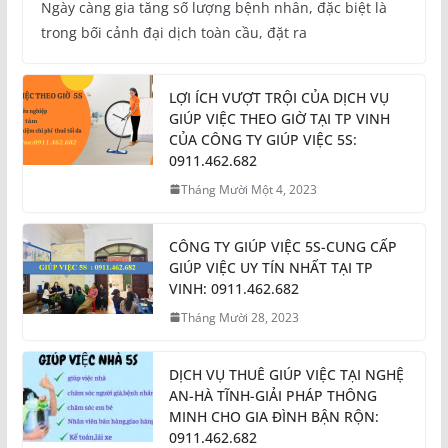
Ngày càng gia tăng số lượng bệnh nhân, đặc biệt là
trong bối cảnh đại dịch toàn cầu, đặt ra
LỢI ÍCH VƯỢT TRỘI CỦA DỊCH VỤ
GIÚP VIỆC THEO GIỜ TẠI TP VINH
CỦA CÔNG TY GIÚP VIỆC 5S:
0911.462.682
Tháng Mười Một 4, 2023
CÔNG TY GIÚP VIỆC 5S-CUNG CẤP
GIÚP VIỆC UY TÍN NHẤT TẠI TP
VINH: 0911.462.682
Tháng Mười 28, 2023
DỊCH VỤ THUÊ GIÚP VIỆC TẠI NGHỆ
AN-HÀ TĨNH-GIẢI PHÁP THÔNG
MINH CHO GIA ĐÌNH BẬN RỘN:
0911.462.682