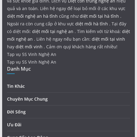
và sức khỏe gia đình. Dịch vụ
Diệt côn trùng nghệ an
hiệu
quả và an toàn. Liên hệ ngay để loại bỏ mối ở các khu vực
diệt mối nghệ an hà tĩnh
cũng như
diệt mối tại hà tĩnh
.
Ngoài ra còn cung cấp ở khu vực
diệt mối hà tĩnh
. Tại đây
có diệt mối:
diệt mối tại nghệ an
. Tìm kiếm với từ khoá:
diệt
mối nghệ an
. Liên hệ ngay nếu bạn cần:
diệt mối tại vinh
hay
diệt mối vinh
. Cảm ơn quý khách hàng rất nhiều!
Tạp vụ 5S Vinh Nghệ An
Tạp vụ 5S Vinh Nghệ An
Danh Mục
Tin Khác
Chuyên Mục Chung
Đời Sống
Ưu Đãi