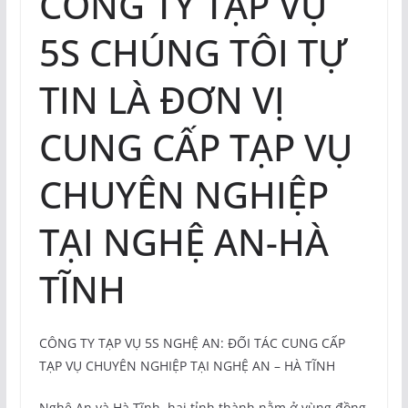
CÔNG TY TẠP VỤ
5S CHÚNG TÔI TỰ
TIN LÀ ĐƠN VỊ
CUNG CẤP TẠP VỤ
CHUYÊN NGHIỆP
TẠI NGHỆ AN-HÀ
TĨNH
CÔNG TY TẠP VỤ 5S NGHỆ AN: ĐỐI TÁC CUNG CẤP
TẠP VỤ CHUYÊN NGHIỆP TẠI NGHỆ AN – HÀ TĨNH
Nghệ An và Hà Tĩnh, hai tỉnh thành nằm ở vùng đồng