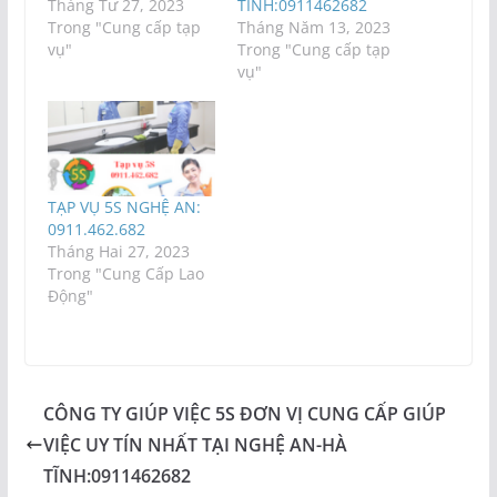
Tháng Tư 27, 2023
TĨNH:0911462682
Trong "Cung cấp tạp
Tháng Năm 13, 2023
vụ"
Trong "Cung cấp tạp
vụ"
TẠP VỤ 5S NGHỆ AN:
0911.462.682
Tháng Hai 27, 2023
Trong "Cung Cấp Lao
Động"
CÔNG TY GIÚP VIỆC 5S ĐƠN VỊ CUNG CẤP GIÚP
VIỆC UY TÍN NHẤT TẠI NGHỆ AN-HÀ
TĨNH:0911462682