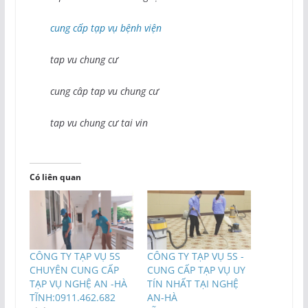
cung cấp tạp vụ bệnh viện
tap vu chung cư
cung câp tap vu chung cư
tap vu chung cư tai vin
Có liên quan
CÔNG TY TẠP VỤ 5S
CÔNG TY TẠP VỤ 5S -
CHUYÊN CUNG CẤP
CUNG CẤP TẠP VỤ UY
TẠP VỤ NGHỆ AN -HÀ
TÍN NHẤT TẠI NGHỆ
TĨNH:0911.462.682
AN-HÀ