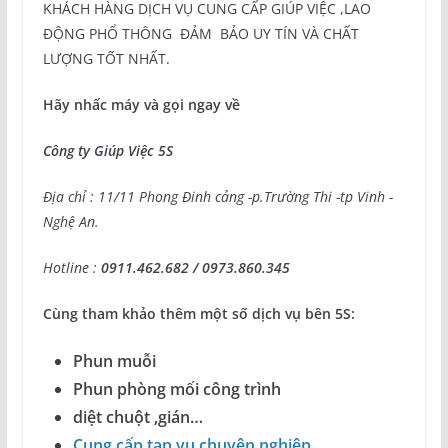
KHÁCH HÀNG DỊCH VỤ CUNG CẤP GIÚP VIỆC ,LAO
ĐỘNG PHỔ THÔNG ĐẢM BẢO UY TÍN VÀ CHẤT
LƯỢNG TỐT NHẤT.
Hãy nhấc máy và gọi ngay về
Công ty Giúp Việc 5S
Địa chỉ : 11/11 Phong Đinh cảng -p.Trường Thi -tp Vinh -
Nghệ An.
Hotline :
0911.462.682 / 0973.860.345
Cùng tham khảo thêm một số dịch vụ bên 5S:
Phun muỗi
Phun phòng mối công trình
diệt chuột ,gián…
Cung cấp tạp vụ chuyên nghiệp