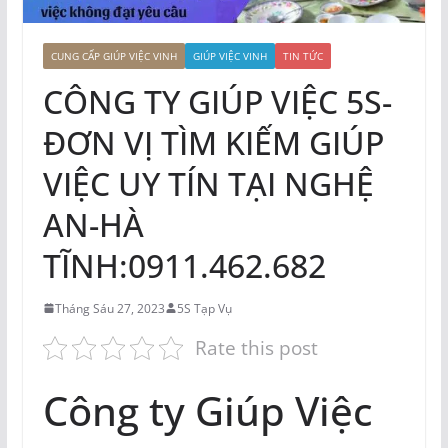
CUNG CẤP GIÚP VIỆC VINH
GIÚP VIỆC VINH
TIN TỨC
CÔNG TY GIÚP VIỆC 5S-
ĐƠN VỊ TÌM KIẾM GIÚP
VIỆC UY TÍN TẠI NGHỆ
AN-HÀ
TĨNH:0911.462.682
Tháng Sáu 27, 2023
5S Tạp Vụ
Rate this post
Công ty Giúp Việc