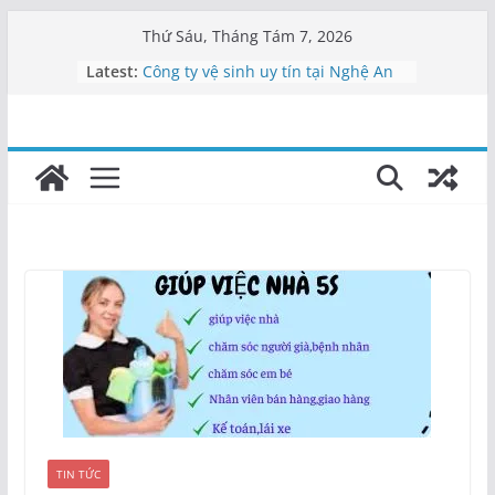
Skip
Thứ Sáu, Tháng Tám 7, 2026
to
Latest:
Công ty vệ sinh uy tín tại Nghệ An
content
Cung cấp nhân viên vệ sinh Nghệ
An
Dịch vụ tạp vụ Nghệ An | Cung cấp
nhân viên
Vệ sinh công nghiệp Nghệ An –
0911462682
Công ty vệ sinh Nghệ An uy tín |
Tạp vụ 5S
TIN TỨC