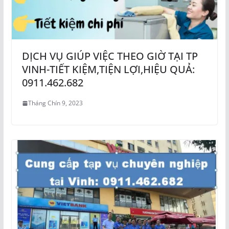
DỊCH VỤ GIÚP VIỆC THEO GIỜ TẠI TP
VINH-TIẾT KIỆM,TIỆN LỢI,HIỆU QUẢ:
0911.462.682
Tháng Chín 9, 2023