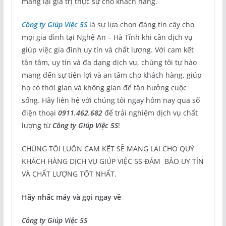
mang lại giá trị thực sự cho khách hàng.
Công ty Giúp Việc 5S
là sự lựa chọn đáng tin cậy cho
mọi gia đình tại Nghệ An – Hà Tĩnh khi cần dịch vụ
giúp việc gia đình uy tín và chất lượng. Với cam kết
tận tâm, uy tín và đa dạng dịch vụ, chúng tôi tự hào
mang đến sự tiện lợi và an tâm cho khách hàng, giúp
họ có thời gian và không gian để tận hưởng cuộc
sống. Hãy liên hệ với chúng tôi ngay hôm nay qua số
điện thoại
0911.462.682
để trải nghiệm dịch vụ chất
lượng từ
Công ty Giúp Việc 5S
!
CHÚNG TÔI LUÔN CAM KẾT SẼ MANG LẠI CHO QUÝ
KHÁCH HÀNG DỊCH VỤ GIÚP VIỆC 5S ĐẢM BẢO UY TÍN
VÀ CHẤT LƯỢNG TỐT NHẤT.
Hãy nhấc máy và gọi ngay về
Công ty Giúp Việc 5S