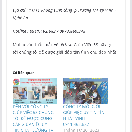
Địa chỉ : 11/11 Phong Đinh cảng -p.Trường Thi -tp Vinh -
Nghệ An.
Hotline :
0911.462.682 / 0973.860.345
Mọi tư vấn thắc mắc về
dịch vụ
Giúp Việc 5S hãy gọi
tới chúng tôi để được giải đáp tận tình chu đáo nhất.
Có liên quan
ĐẾN VỚI CÔNG TY
CÔNG TY MÔI GIỚI
GIÚP VIỆC 5S CHÚNG
GIÚP VIỆC UY TÍN TÍN
TÔI ĐỂ ĐƯỢC CUNG
NHẤT VINH :
CẤP GIÚP VIỆC UY
0911.462.682
TÍN,CHẤT LƯỢNG TẠI
Tháng Tư 26, 2023