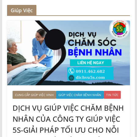
Giúp Việc
CUNG CẤP GIÚP VIỆC VINH
GIÚP VIỆC CHĂM BỆNH NHÂN
TIN TỨC
DỊCH VỤ GIÚP VIỆC CHĂM BỆNH
NHÂN CỦA CÔNG TY GIÚP VIỆC
5S-GIẢI PHÁP TỐI ƯU CHO NỖI