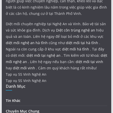
người giúp việc chuyên nghiệp, cẩn thận, khéo léo và đặc
biệt là có kinh nghiệm lâu năm trong việc giúp việc gia đình
ở các căn hộ, chung cư ở tại Thành Phố Vinh.
Diệt mối chuyên nghiệp tại Nghệ An và Vinh. Bảo vệ tài sản
và sức khỏe gia đình. Dịch vụ
Diệt côn trùng nghệ an
hiệu
quả và an toàn. Liên hệ ngay để loại bỏ mối ở các khu vực
diệt mối nghệ an hà tĩnh
cũng như
diệt mối tại hà tĩnh
.
Ngoài ra còn cung cấp ở khu vực
diệt mối hà tĩnh
. Tại đây
có diệt mối:
diệt mối tại nghệ an
. Tìm kiếm với từ khoá:
diệt
mối nghệ an
. Liên hệ ngay nếu bạn cần:
diệt mối tại vinh
hay
diệt mối vinh
. Cảm ơn quý khách hàng rất nhiều!
Tạp vụ 5S Vinh Nghệ An
Tạp vụ 5S Vinh Nghệ An
Danh Mục
Tin Khác
Chuyên Mục Chung