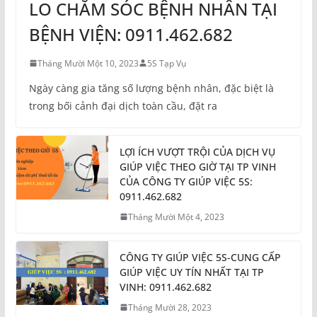
LO CHĂM SÓC BỆNH NHÂN TẠI
BỆNH VIỆN: 0911.462.682
Tháng Mười Một 10, 2023
5S Tạp Vụ
Ngày càng gia tăng số lượng bệnh nhân, đặc biệt là
trong bối cảnh đại dịch toàn cầu, đặt ra
LỢI ÍCH VƯỢT TRỘI CỦA DỊCH VỤ
GIÚP VIỆC THEO GIỜ TẠI TP VINH
CỦA CÔNG TY GIÚP VIỆC 5S:
0911.462.682
Tháng Mười Một 4, 2023
CÔNG TY GIÚP VIỆC 5S-CUNG CẤP
GIÚP VIỆC UY TÍN NHẤT TẠI TP
VINH: 0911.462.682
Tháng Mười 28, 2023