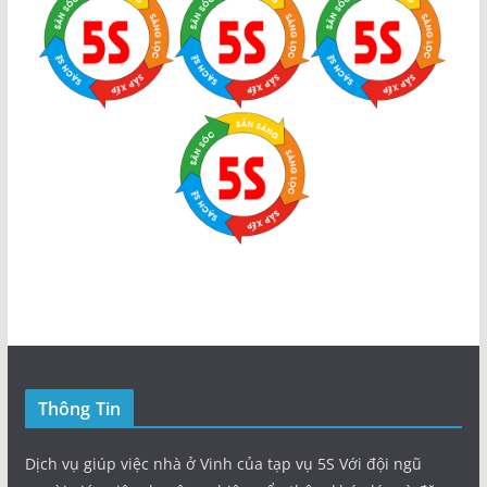
Thông Tin
Dịch vụ giúp việc nhà ở Vinh của tạp vụ 5S Với đội ngũ