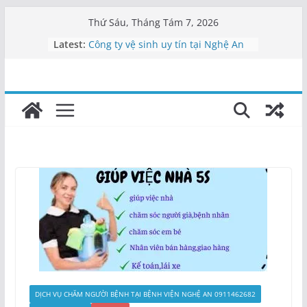
Skip
Thứ Sáu, Tháng Tám 7, 2026
to
Latest:
Công ty vệ sinh uy tín tại Nghệ An
content
Cung cấp nhân viên vệ sinh Nghệ
An
Dịch vụ tạp vụ Nghệ An | Cung cấp
nhân viên
Vệ sinh công nghiệp Nghệ An –
0911462682
Công ty vệ sinh Nghệ An uy tín |
Tạp vụ 5S
DỊCH VỤ CHĂM NGƯỜI BỆNH TẠI BỆNH VIỆN NGHỆ AN 0911462682